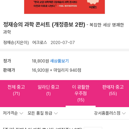
정재승의 과학 콘서트 (개정증보 2판)
- 복잡한 세상 명쾌한
과학
정재승(지은이)
어크로스
2020-07-07
정가
18,800원
새상품보기
판매가
16,920원 + 마일리지 940점
전체 중고
알라딘 중고
이 광활한
판매자 중고
우주점
(71)
(1)
(55)
(15)
저가격순
모든 품질 등급
강서홈플러스점