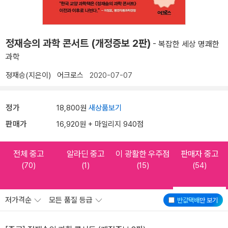
정재승의 과학 콘서트 (개정증보 2판)
- 복잡한 세상 명쾌한
과학
정재승(지은이)
어크로스
2020-07-07
정가
18,800원
새상품보기
판매가
16,920원 + 마일리지 940점
전체 중고
알라딘 중고
이 광활한 우주점
판매자 중고
(70)
(1)
(15)
(54)
저가격순
모든 품질 등급
반값택배
만 보기