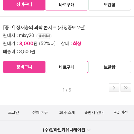
장바구니
바로구매
보관함
[중고] 정재승의 과학 콘서트 (개정증보 2판)
판매자 : mixy20
실버셀러
판매가 :
8,000
원 (52%↓) │ 상태 :
최상
배송비 : 3,500원
장바구니
바로구매
보관함
1 / 6
로그인
전체 메뉴
회사 소개
출판사 안내
PC 버전
(주)알라딘커뮤니케이션