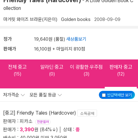
Friendly Tales (Hardcover)
- A Little Golden Book C
ollection
마거릿 와이즈 브라운(지은이)
Golden books
2008-09-09
정가
19,640원 (품절)
새상품보기
판매가
16,100원 + 마일리지 810점
전체 중고
알라딘 중고
이 광활한 우주점
판매자 중고
(15)
(0)
(3)
(12)
저가격순
모든 품질 등급
반값택배
만 보기
[중고] Friendly Tales (Hardcover)
소득공제
판매자 : 피카소
전문셀러
판매가 :
3,390
원 (84%↓) │ 상태 :
중
배송비 : 40,000원 미만 3,050원