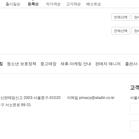
순
출시일순
등록순
저가격순
고가격순
베스트순
전체선택
장
전체선택
장
침
청소년 보호정책
중고매장
제휴·마케팅 안내
판매자 매니저
출판사·
고객
신판매업신고 2003-서울중구-01520
이메일 privacy@aladin.co.kr
서울시
구 서소문로 89-31