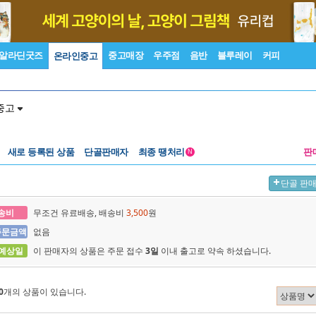
알라딘굿즈
중고매장
우주점
음반
블루레이
커피
온라인중고
중고
새로 등록된 상품
단골판매자
최종 땡처리
판
N
단골 판
송비
무조건 유료배송, 배송비
3,500
원
주문금액
없음
 예상일
이 판매자의 상품은 주문 접수
3일
이내 출고로 약속 하셨습니다.
0
개의 상품이 있습니다.