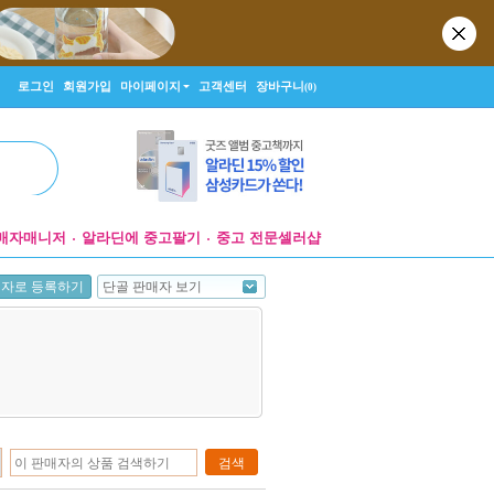
로그인
회원가입
마이페이지
고객센터
장바구니
(0)
매자매니저
알라딘에 중고팔기
중고 전문셀러샵
단골 판매자 보기
매자로 등록하기
검색