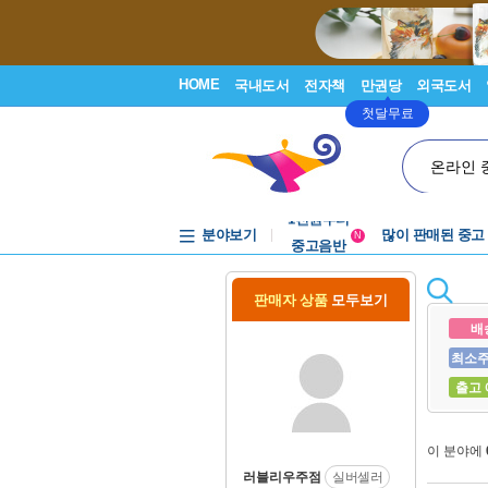
HOME
국내도서
전자책
만권당
외국도서
첫달무료
온라인 
중고음반
1천원부터
분야보기
많이 판매된 중고
중고음반
N
판매자 상품
모두보기
배
최소
출고
이 분야에
러블리우주점
실버셀러