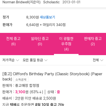
Norman Bridwell(지은이)
Scholastic
2013-01-01
정가
8,300원
새상품보기
판매가
6,640원 + 마일리지 340점
전체 중고
알라딘 중고
이 광활한
판매자 중고
우주점
(6)
(0)
(2)
(4)
저가격순
모든 품질 등급
전체
[중고] Clifford's Birthday Party (Classic Storybook) (Paper
back)
소득공제
판매자 :
중고매장 합정점
판매가 :
3,100
원 (63%↓) │ 상태 :
중
배송비 : 2만원 미만 배송료 2,500원
지금
택배
로 주문하면
8월 10일 출고 가능