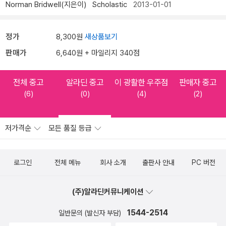
Norman Bridwell(지은이)
Scholastic
2013-01-01
정가
8,300원
새상품보기
판매가
6,640원 + 마일리지 340점
전체 중고
알라딘 중고
이 광활한 우주점
판매자 중고
(6)
(0)
(4)
(2)
저가격순
모든 품질 등급
로그인
전체 메뉴
회사 소개
출판사 안내
PC 버전
(주)알라딘커뮤니케이션
1544-2514
일반문의 (발신자 부담)