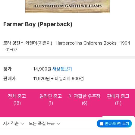
Farmer Boy (Paperback)
로라 잉걸스 와일더(지은이)
Harpercollins Childrens Books
1994
-01-07
정가
14,900원
새상품보기
판매가
11,920원 + 마일리지 600점
전체 중고
알라딘 중고
이 광활한 우주점
판매자 중고
(18)
(1)
(6)
(11)
저가격순
모든 품질 등급
반값택배
만 보기