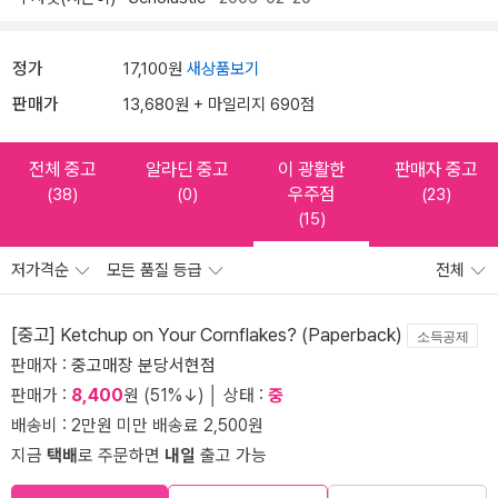
정가
17,100원
새상품보기
판매가
13,680원 + 마일리지 690점
전체 중고
알라딘 중고
이 광활한
판매자 중고
우주점
(38)
(0)
(23)
(15)
저가격순
모든 품질 등급
전체
[중고] Ketchup on Your Cornflakes? (Paperback)
소득공제
판매자 :
중고매장 분당서현점
판매가 :
8,400
원 (51%↓) │ 상태 :
중
배송비 : 2만원 미만 배송료 2,500원
지금
택배
로 주문하면
내일
출고 가능