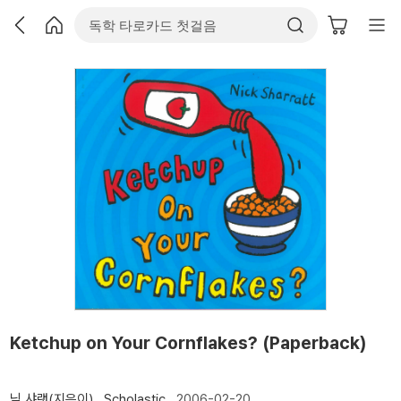
Ketchup on Your Cornflakes? (Paperback)
닉 샤랫(지은이)
Scholastic
2006-02-20