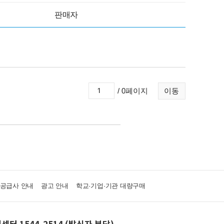
판매자
/ 0페이지
이동
·공급사 안내
광고 안내
학교·기업·기관 대량구매
센터 1544-2514 (발신자 부담)