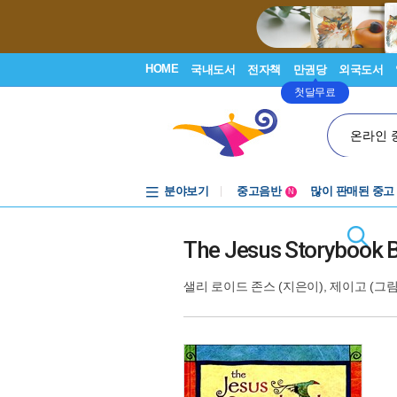
HOME
국내도서
전자책
만권당
외국도서
첫달무료
온라인 
분야보기
중고음반
많이 판매된 중고
N
1천원부터
중고음반
The Jesus Storybook B
샐리 로이드 존스
(지은이),
제이고
(그림)