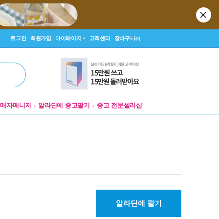
로그인
회원가입
마이페이지
고객센터
장바구니
(0)
판매자매니저
알라딘에 중고팔기
중고 전문셀러샵
알라딘에 팔기