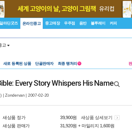
알라딘굿즈
중고매장
우주점
음반
블루레이
커피
온라인중고
중고
새로 등록된 상품
단골판매자
최종 땡처리
N
ible: Every Story Whispers His Name
 |
Zondervan
| 2007-02-20
새상품 정가
39,900원
새상품 상세보기
새상품 판매가
31,920원 + 마일리지 1,600원