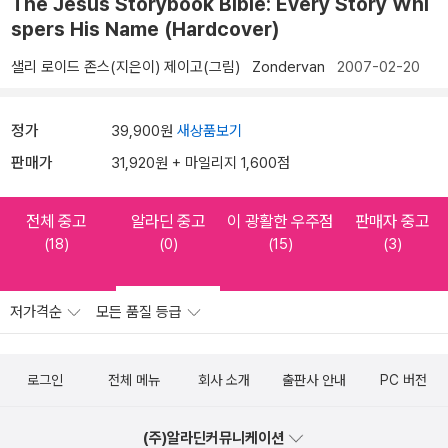
The Jesus Storybook Bible: Every Story Whi
spers His Name (Hardcover)
샐리 로이드 존스(지은이)
제이고(그림)
Zondervan
2007-02-20
정가
39,900원
새상품보기
판매가
31,920원 + 마일리지 1,600점
전체 중고
알라딘 중고
이 광활한 우주점
판매자 중고
(18)
(0)
(15)
(3)
저가격순
모든 품질 등급
로그인
전체 메뉴
회사 소개
출판사 안내
PC 버전
(주)알라딘커뮤니케이션