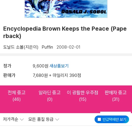
Encyclopedia Brown Keeps the Peace (Pape
rback)
도날드 소볼(지은이)
Puffin
2008-02-01
정가
9,600원
새상품보기
판매가
7,680원 + 마일리지 390점
전체 중고
알라딘 중고
이 광활한 우주점
판매자 중고
(46)
(0)
(15)
(31)
저가격순
모든 품질 등급
반값택배
만 보기