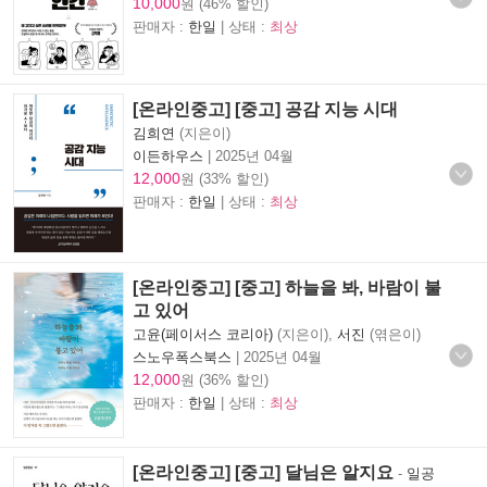
10,000
원 (46% 할인)
판매자 :
한일
| 상태 :
최상
[온라인중고] [중고] 공감 지능 시대
김희연
(지은이)
이든하우스
|
2025년 04월
12,000
원 (33% 할인)
판매자 :
한일
| 상태 :
최상
[온라인중고] [중고] 하늘을 봐, 바람이 불
고 있어
고윤(페이서스 코리아)
(지은이),
서진
(엮은이)
스노우폭스북스
|
2025년 04월
12,000
원 (36% 할인)
판매자 :
한일
| 상태 :
최상
[온라인중고] [중고] 달님은 알지요
-
일공