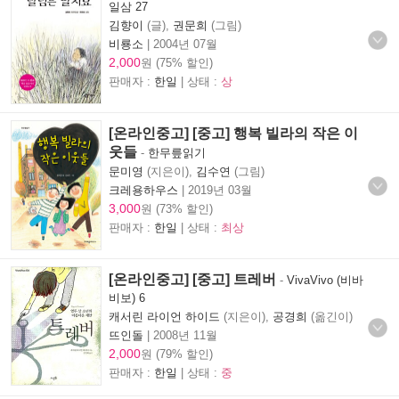
일삼 27
김향이
(글),
권문희
(그림)
비룡소
|
2004년 07월
2,000
원 (75% 할인)
판매자 :
한일
| 상태 :
상
[온라인중고] [중고] 행복 빌라의 작은 이
웃들
-
한무릎읽기
문미영
(지은이),
김수연
(그림)
크레용하우스
|
2019년 03월
3,000
원 (73% 할인)
판매자 :
한일
| 상태 :
최상
[온라인중고] [중고] 트레버
-
VivaVivo (비바
비보) 6
캐서린 라이언 하이드
(지은이),
공경희
(옮긴이)
뜨인돌
|
2008년 11월
2,000
원 (79% 할인)
판매자 :
한일
| 상태 :
중