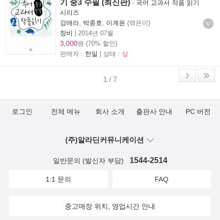
기 중3 수필 (최신판)
-
국어 교과서 작품 읽기
시리즈
강애라
,
박종호
,
이계윤
(엮은이)
창비
|
2014년 07월
3,000
원 (70% 할인)
판매자 :
한일
| 상태 :
상
1 / 7
로그인
전체 메뉴
회사 소개
출판사 안내
PC 버전
(주)알라딘커뮤니케이션
1544-2514
일반문의 (발신자 부담)
1:1 문의
FAQ
중고매장 위치, 영업시간 안내