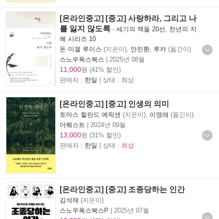
[온라인중고] [중고] 사랑하라, 그리고 나
를 잃지 않도록
-
세기의 책들 20선, 천년의 지
혜 시리즈 10
돈 미겔 루이스
(지은이),
안진환
,
루카
(옮긴이)
스노우폭스북스
|
2025년 08월
11,000
원 (41% 할인)
판매자 :
한일
| 상태 :
최상
[온라인중고] [중고] 인생의 의미
토마스 힐란드 에릭센
(지은이),
이영래
(옮긴이)
더퀘스트
|
2024년 09월
13,000
원 (31% 할인)
판매자 :
한일
| 상태 :
최상
[온라인중고] [중고] 조종당하는 인간
김석재
(지은이)
스노우폭스북스P
|
2025년 07월