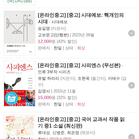
[온라인중고] [중고] 시대예보: 핵개인의
시대
-
시대예보
송길영
(지은이)
교보문고(단행본)
|
2023년 09월
12,000
원 (43% 할인)
판매자 :
한일
| 상태 :
최상
[온라인중고] [중고] 사피엔스 (무선본)
-
인류 3부작 시리즈
유발 하라리
(지은이),
조현욱
(옮긴이),
이태수
(감
수)
김영사
|
2015년 11월
15,000
원 (32% 할인)
판매자 :
한일
| 상태 :
최상
[온라인중고] [중고] 국어 교과서 작품 읽
기 중1 소설 (최신판)
류대성
,
신병준
,
최은영
(엮은이)