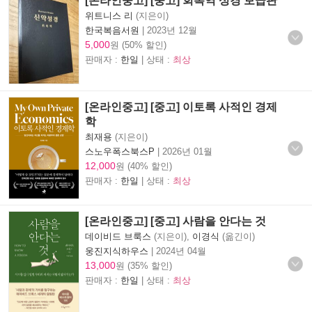
[온라인중고] [중고] 회복역 성경 보급판
위트니스 리
(지은이)
한국복음서원
|
2023년 12월
5,000
원 (50% 할인)
판매자 :
한일
| 상태 :
최상
[온라인중고] [중고] 이토록 사적인 경제
학
최재용
(지은이)
스노우폭스북스P
|
2026년 01월
12,000
원 (40% 할인)
판매자 :
한일
| 상태 :
최상
[온라인중고] [중고] 사람을 안다는 것
데이비드 브룩스
(지은이),
이경식
(옮긴이)
웅진지식하우스
|
2024년 04월
13,000
원 (35% 할인)
판매자 :
한일
| 상태 :
최상