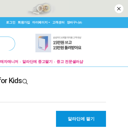
로그인
회원가입
마이페이지
고객센터
장바구니
(0)
판매자매니저
알라딘에 중고팔기
중고 전문셀러샵
for Kids
알라딘에 팔기