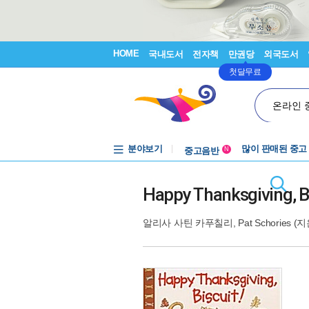
HOME
국내도서
전자책
만권당
외국도서
첫달무료
온라인 
분야보기
중고음반
많이 판매된 중고
N
1천원부터
중고음반
Happy Thanksgiving, Bi
알리사 사틴 카푸칠리
,
Pat Schories
(지