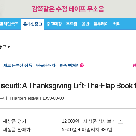
알라딘굿즈
중고매장
우주점
음반
블루레이
커피
온라인중고
중고
새로 등록된 상품
단골판매자
최종 땡처리
N
scuit!: A Thanksgiving Lift-The-Flap Book 
은이) |
HarperFestival
| 1999-09-09
새상품 정가
12,000원
새상품 상세보기
새상품 판매가
9,600원 + 마일리지 480원