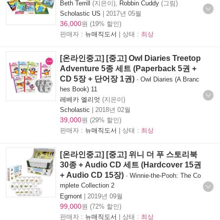
Beth Terrill
(지은이),
Robbin Cuddy
(그림)
Scholastic US
|
2017년 05월
36,000
원 (19% 할인)
판매자 :
뉴매직도서
| 상태 :
최상
[온라인중고] [중고] Owl Diaries Treetop
Adventure 5종 세트 (Paperback 5권 +
CD 5장 + 단어장 1권)
-
Owl Diaries (A Branc
hes Book) 11
레베카 엘리엇
(지은이)
Scholastic
|
2018년 02월
39,000
원 (29% 할인)
판매자 :
뉴매직도서
| 상태 :
최상
[온라인중고] [중고] 위니 더 푸 스토리북
30종 + Audio CD 세트 (Hardcover 15권
+ Audio CD 15장)
-
Winnie-the-Pooh: The Co
mplete Collection 2
Egmont
|
2019년 09월
99,000
원 (72% 할인)
판매자 :
뉴매직도서
| 상태 :
최상