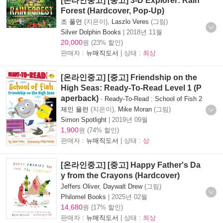
[온라인중고] [중고] 3-D Explorer: Rain
Forest (Hardcover, Pop-Up)
조 풀먼
(지은이),
Laszlo Veres
(그림)
Silver Dolphin Books
|
2018년 11월
20,000
원 (23% 할인)
판매자 :
뉴매직도서
| 상태 :
최상
[온라인중고] [중고] Friendship on the
High Seas: Ready-To-Read Level 1 (P
aperback)
-
Ready-To-Read : School of Fish 2
제인 욜런
(지은이),
Mike Moran
(그림)
Simon Spotlight
|
2019년 09월
1,900
원 (74% 할인)
판매자 :
뉴매직도서
| 상태 :
상
[온라인중고] [중고] Happy Father's Da
y from the Crayons (Hardcover)
Jeffers Oliver
,
Daywalt Drew
(그림)
Philomel Books
|
2025년 02월
14,680
원 (17% 할인)
판매자 :
뉴매직도서
| 상태 :
최상