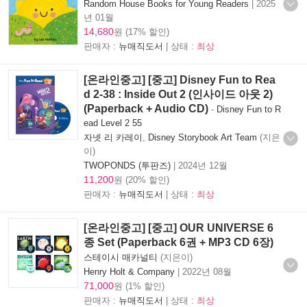
Random House Books for Young Readers
|
2025
년 01월
14,680
원 (17% 할인)
판매자 :
뉴매직도서
| 상태 :
최상
[온라인중고] [중고] Disney Fun to Rea
d 2-38 : Inside Out 2 (인사이드 아웃 2)
(Paperback + Audio CD)
-
Disney Fun to R
ead Level 2 55
자넷 리 카레이
,
Disney Storybook Art Team
(지은
이)
TWOPONDS (투판즈)
|
2024년 12월
11,200
원 (20% 할인)
판매자 :
뉴매직도서
| 상태 :
최상
[온라인중고] [중고] OUR UNIVERSE 6
종 Set (Paperback 6권 + MP3 CD 6장)
스테이시 매카널티
(지은이)
Henry Holt & Company
|
2022년 08월
71,000
원 (1% 할인)
판매자 :
뉴매직도서
| 상태 :
최상