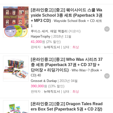
[온라인중고] [중고] 웨이사이드 스쿨 Wa
yside School 3종 세트 (Paperback 3권
+ MP3 CD)
-
Wayside School Book + CD 세트
1
루이스 새커
,
애덤 맥컬리
(지은이)
HarperTrophy
|
2018년 11월
41,000
원 (2% 할인)
판매자 :
뉴매직도서
| 상태 :
최상
[온라인중고] [중고] Who Was 시리즈 37
종 세트 (Paperback 37권 + CD 37장 +
단어장 + 리딩가이드)
-
Who Was~? (Book +
CD) 40
Grosset & Dunlap
|
2013년 04월
390,000
원 (13% 할인)
판매자 :
뉴매직도서
| 상태 :
최상
[온라인중고] [중고] Dragon Tales Read
ers Box Set (Paperback 5권 + CD 2장)