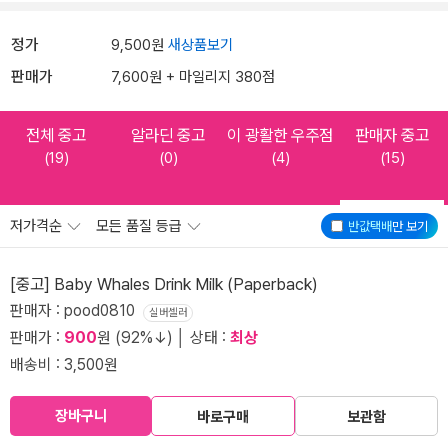
정가
9,500원
새상품보기
판매가
7,600원 + 마일리지 380점
전체 중고
알라딘 중고
이 광활한 우주점
판매자 중고
(19)
(0)
(4)
(15)
저가격순
모든 품질 등급
반값택배
만 보기
[중고] Baby Whales Drink Milk (Paperback)
판매자 : pood0810
실버셀러
판매가 :
900
원 (92%↓) │ 상태 :
최상
배송비 : 3,500원
장바구니
바로구매
보관함