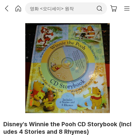
Disney's Winnie the Pooh CD Storybook (Incl
udes 4 Stories and 8 Rhymes)