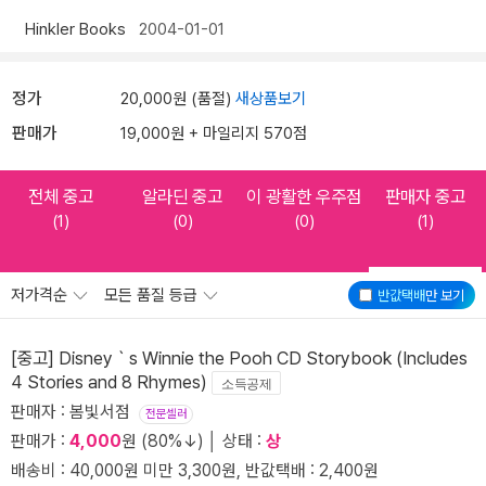
Hinkler Books
2004-01-01
정가
20,000원 (품절)
새상품보기
판매가
19,000원 + 마일리지 570점
전체 중고
알라딘 중고
이 광활한 우주점
판매자 중고
(1)
(0)
(0)
(1)
저가격순
모든 품질 등급
반값택배
만 보기
[중고] Disney｀s Winnie the Pooh CD Storybook (Includes
4 Stories and 8 Rhymes)
소득공제
판매자 : 봄빛서점
전문셀러
판매가 :
4,000
원 (80%↓) │ 상태 :
상
배송비 : 40,000원 미만 3,300원, 반값택배 : 2,400원