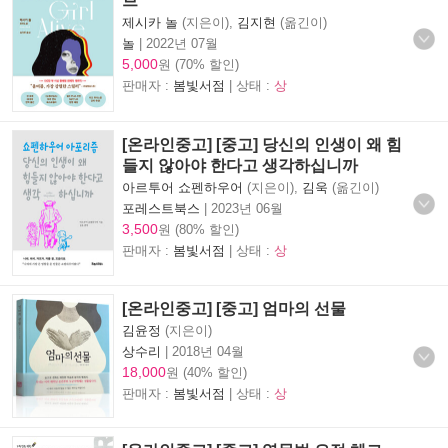
브
제시카 놀
(지은이),
김지현
(옮긴이)
놀
|
2022년 07월
5,000
원 (70% 할인)
판매자 :
봄빛서점
| 상태 :
상
[온라인중고] [중고] 당신의 인생이 왜 힘
들지 않아야 한다고 생각하십니까
아르투어 쇼펜하우어
(지은이),
김욱
(옮긴이)
포레스트북스
|
2023년 06월
3,500
원 (80% 할인)
판매자 :
봄빛서점
| 상태 :
상
[온라인중고] [중고] 엄마의 선물
김윤정
(지은이)
상수리
|
2018년 04월
18,000
원 (40% 할인)
판매자 :
봄빛서점
| 상태 :
상