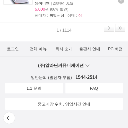
와이비엠
|
2004년 01월
5,000
원 (86% 할인)
판매자 :
봄빛서점
| 상태 :
상
1 / 1114
로그인
전체 메뉴
회사 소개
출판사 안내
PC 버전
(주)알라딘커뮤니케이션
1544-2514
일반문의 (발신자 부담)
1:1 문의
FAQ
중고매장 위치, 영업시간 안내
뒤로
가기