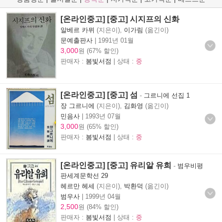
[온라인중고] [중고] 시지프의 신화
알베르 카뮈
(지은이),
이가림
(옮긴이)
문예출판사
|
1991년 01월
3,000
원 (67% 할인)
판매자 :
봄빛서점
| 상태 :
중
[온라인중고] [중고] 섬
-
그르니에 선집 1
장 그르니에
(지은이),
김화영
(옮긴이)
민음사
|
1993년 07월
3,000
원 (65% 할인)
판매자 :
봄빛서점
| 상태 :
중
[온라인중고] [중고] 유리알 유희
-
범우비평
판세계문학선 29
헤르만 헤세
(지은이),
박환덕
(옮긴이)
범우사
|
1999년 04월
2,500
원 (84% 할인)
판매자 :
봄빛서점
| 상태 :
중