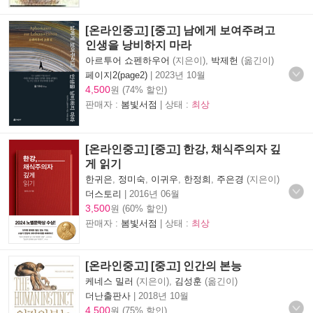
[온라인중고] [중고] 남에게 보여주려고
인생을 낭비하지 마라
아르투어 쇼펜하우어
(지은이),
박제헌
(옮긴이)
페이지2(page2)
|
2023년 10월
4,500
원 (74% 할인)
판매자 :
봄빛서점
| 상태 :
최상
[온라인중고] [중고] 한강, 채식주의자 깊
게 읽기
한귀은
,
정미숙
,
이귀우
,
한정희
,
주은경
(지은이)
더스토리
|
2016년 06월
3,500
원 (60% 할인)
판매자 :
봄빛서점
| 상태 :
최상
[온라인중고] [중고] 인간의 본능
케네스 밀러
(지은이),
김성훈
(옮긴이)
더난출판사
|
2018년 10월
4,500
원 (75% 할인)