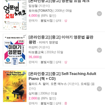
[온라인중고] [중고] 영문법 요점 체크
임성철
(지은이)
토마토(TOMATO)
|
2008년 09월
4,000
원 (69% 할인)
판매자 :
봄빛서점
| 상태 :
상
[온라인중고] [중고] 이야기 영문법 끝판
왕편
-
이야기 영문법
이선미
(지은이)
타보름교육
|
2019년 02월
35,000
원
판매자 :
봄빛서점
| 상태 :
상
[온라인중고] [중고] Self-Teaching Adult
Piano (책 + CD)
윌라드 A. 팔머
,
모톤 매누스
(지은이),
오세집
(옮
긴이)
상지원
|
2009년 01월
2,000
원 (89% 할인)
판매자 :
봄빛서점
| 상태 :
중