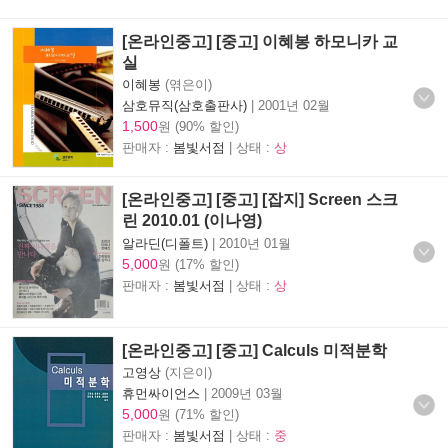
[온라인중고] [중고] 이혜봉 하모니카 교
실
이혜봉
(엮은이)
삼호뮤직(삼호출판사)
|
2001년 02월
1,500
원 (90% 할인)
판매자 :
봄빛서점
| 상태 :
상
[온라인중고] [중고] [잡지] Screen 스크
린 2010.01 (이나영)
알라딘(디폴트)
|
2010년 01월
5,000
원 (17% 할인)
판매자 :
봄빛서점
| 상태 :
상
[온라인중고] [중고] Calculs 미적분학
고영상
(지은이)
휴먼싸이언스
|
2009년 03월
5,000
원 (71% 할인)
판매자 :
봄빛서점
| 상태 :
중