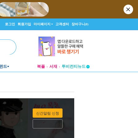
로그인
회원가입
마이페이지
고객센터
장바구니
(0)
펀드
북플
서재
투비컨티뉴드
창작플랫폼
투비컨티뉴드
신간알림 신청
도서 모두보기