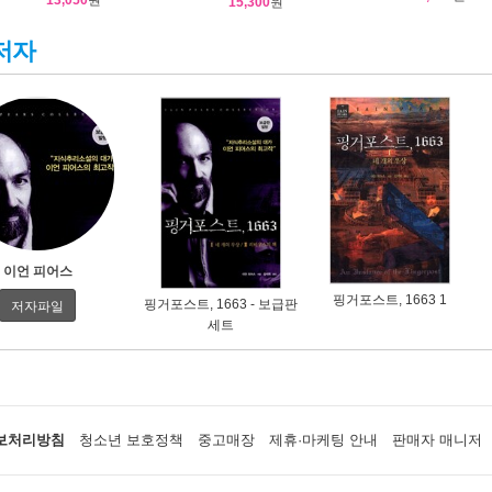
15,300
원
저자
이언 피어스
핑거포스트, 1663 1
핑거포스트, 1663 - 보급판
저자파일
세트
보처리방침
청소년 보호정책
중고매장
제휴·마케팅 안내
판매자 매니저