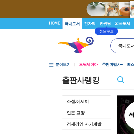
HOME
전자책
만권당
외국도서
국내도서
첫달무료
국내도
분야보기
오뒷세이아
추천마법사
베
출판사랭킹
소설.에세이
인문.교양
경제경영,자기계발