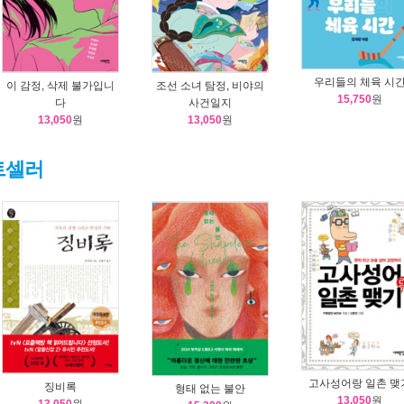
우리들의 체육 시
이 감정, 삭제 불가입니
조선 소녀 탐정, 비야의
15,750
원
다
사건일지
13,050
원
13,050
원
트셀러
고사성어랑 일촌 맺
징비록
형태 없는 불안
13,050
원
13,050
원