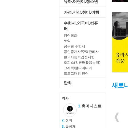
유아.어린이.청소년
가정.건강.취미.여행
수험서.외국어.컴퓨
터
영어회화
토익
공무원 수험서
공인중개사/주택관리사
한국사능력검정시험
오피스(컴퓨터활용능력)
그래픽/멀티미디어
프로그래밍 언어
만화
새로나
역사
1.
휴머니스트
2.
창비
3.
돌베개