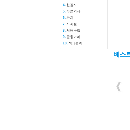
4.
한길사
5.
푸른역사
6.
까치
7.
사계절
8.
서해문집
9.
글항아리
10.
책과함께
베스