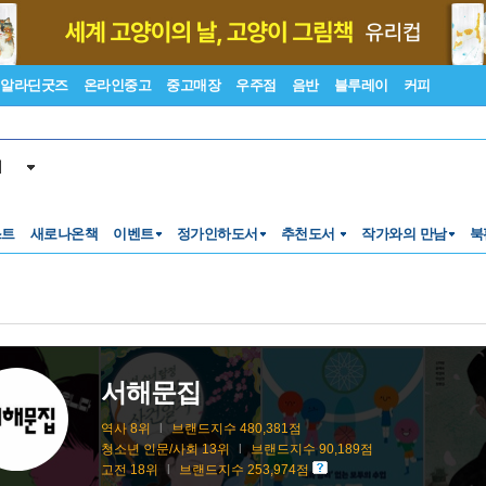
알라딘굿즈
온라인중고
중고매장
우주점
음반
블루레이
커피
서
스트
새로나온책
이벤트
정가인하도서
추천도서
작가와의 만남
북
서해문집
역사 8위
l
브랜드지수 480,381점
청소년 인문/사회 13위
l
브랜드지수 90,189점
고전 18위
l
브랜드지수 253,974점