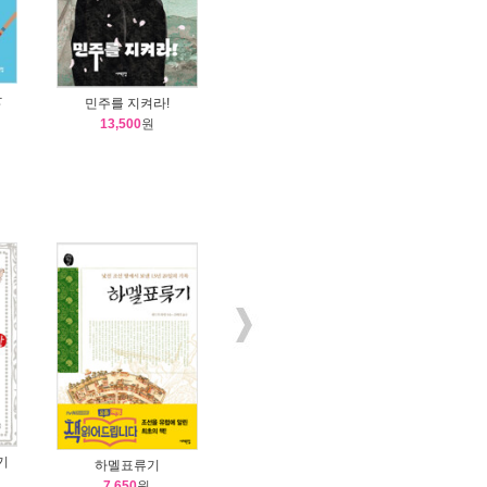
간
민주를 지켜라!
13,500
원
기
하멜표류기
7,650
원