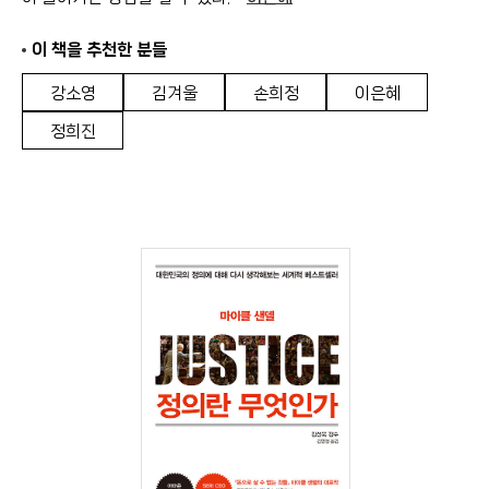
이 책을 추천한 분들
강소영
김겨울
손희정
이은혜
정희진