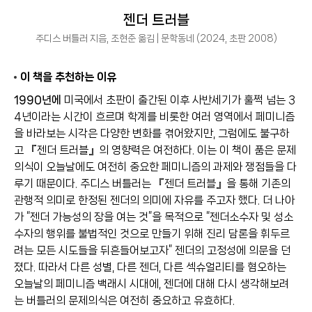
젠더 트러블
주디스 버틀러 지음, 조현준 옮김 | 문학동네 (2024, 초판 2008)
이 책을 추천하는 이유
1990년에
미국에서 초판이 출간된 이후 사반세기가 훌쩍 넘는 3
4년이라는 시간이 흐르며 학계를 비롯한 여러 영역에서 페미니즘
을 바라보는 시각은 다양한 변화를 겪어왔지만, 그럼에도 불구하
고 『젠더 트러블』의 영향력은 여전하다. 이는 이 책이 품은 문제
의식이 오늘날에도 여전히 중요한 페미니즘의 과제와 쟁점들을 다
루기 때문이다. 주디스 버틀러는 『젠더 트러블』을 통해 기존의
관행적 의미로 한정된 젠더의 의미에 자유를 주고자 했다. 더 나아
가 “젠더 가능성의 장을 여는 것”을 목적으로 “젠더소수자 및 성소
수자의 행위를 불법적인 것으로 만들기 위해 진리 담론을 휘두르
려는 모든 시도들을 뒤흔들어보고자” 젠더의 고정성에 의문을 던
졌다. 따라서 다른 성별, 다른 젠더, 다른 섹슈얼리티를 혐오하는
오늘날의 페미니즘 백래시 시대에, 젠더에 대해 다시 생각해보려
는 버틀러의 문제의식은 여전히 중요하고 유효하다.