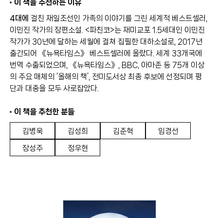
이 책을 추천하는 이유
4대에
걸친 재일조선인 가족의 이야기를 그린 세계적 베스트셀러,
이민진 작가의 장편소설. <파친코>는 재미교포 1.5세대인 이민진
작가가 30년에 달하는 세월에 걸쳐 집필한 대하소설로, 2017년
출간되어 《뉴욕타임스》 베스트셀러에 올랐다. 세계 33개국에
번역 수출되었으며, 《뉴욕타임스》, BBC, 아마존 등 75개 이상
의 주요 매체의 ‘올해의 책’, 전미도서상 최종 후보에 선정되며 평
단과 대중을 모두 사로잡았다.
이 책을 추천한 분들
김병욱
김성희
김준혁
임경선
장성주
정우현