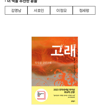
이 책을 추천한 분들
김명남
서효인
이정모
정세랑