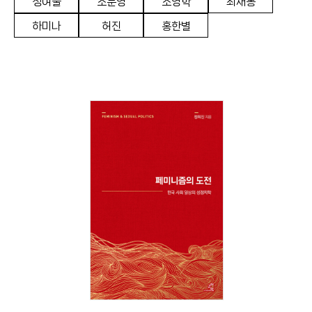
정여울
조문영
조영학
최재봉
하미나
허진
홍한별