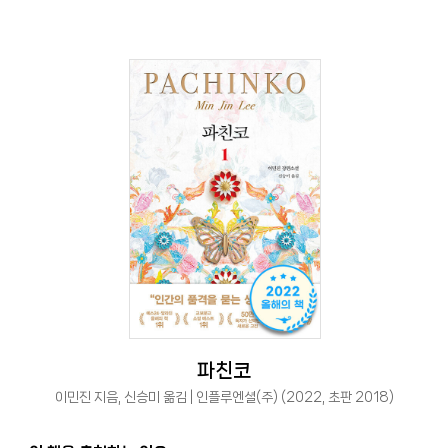
파친코
이민진 지음, 신승미 옮김 | 인플루엔셜(주) (2022, 초판 2018)