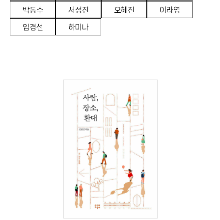
박동수
서성진
오혜진
이라영
임경선
하미나