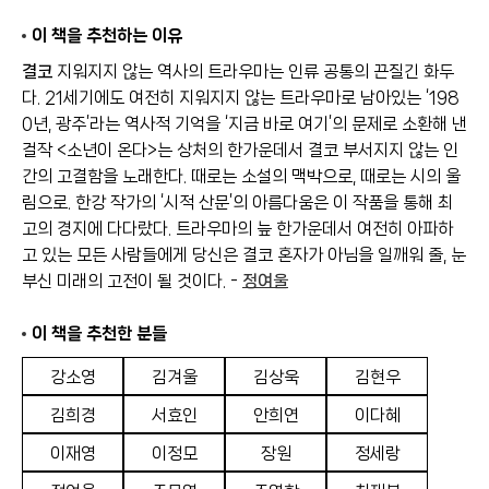
이 책을 추천하는 이유
결코
지워지지 않는 역사의 트라우마는 인류 공통의 끈질긴 화두
다. 21세기에도 여전히 지워지지 않는 트라우마로 남아있는 ‘198
0년, 광주’라는 역사적 기억을 ‘지금 바로 여기’의 문제로 소환해 낸
걸작 <소년이 온다>는 상처의 한가운데서 결코 부서지지 않는 인
간의 고결함을 노래한다. 때로는 소설의 맥박으로, 때로는 시의 울
림으로. 한강 작가의 ‘시적 산문’의 아름다움은 이 작품을 통해 최
고의 경지에 다다랐다. 트라우마의 늪 한가운데서 여전히 아파하
고 있는 모든 사람들에게 당신은 결코 혼자가 아님을 일깨워 줄, 눈
부신 미래의 고전이 될 것이다. -
정여울
이 책을 추천한 분들
강소영
김겨울
김상욱
김현우
김희경
서효인
안희연
이다혜
이재영
이정모
장원
정세랑