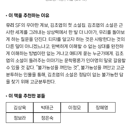
이 책을 추천하는 이유
우리
SF의 우아한 계보, 김초엽의 첫 소설집. 김초엽의 소설은 근
사한 세계를 그려내는 상상력에서 한 발 더 나아가, 우리를 돌아보
게 하는 질문을 던진다. 타자를 알고자 하는 것은 사랑한다는 것의
다른 말이 아니겠느냐고. 완벽하게 이해할 수 없는 상대를 완전하
게 이해하는 방법이란 없는 거냐고 애타게 묻는 누군가에게. 김초
엽의 소설이 들려주는 이야기는 문학평론가 인아영의 말로 갈음할
수 있을 것 같다. “불가능성을 껴안는 것”, 불가능성을 껴안고 고군
분투하는 인물을 통해, 김초엽의 소설은 정답이 없는 불가능한 답
을 찾기 위해 고군분투한다.
이 책을 추천한 분들
김상욱
박태근
이정모
장혜영
정보라
정은숙