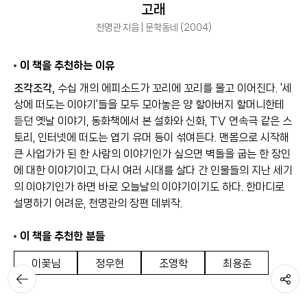
고래
천명관 지음 | 문학동네 (2004)
이 책을 추천하는 이유
조각조각,
수십 개의 에피소드가 꼬리에 꼬리를 물고 이어진다. '세
상에 떠도는 이야기'들을 모두 모아놓은 양 할아버지 할머니한테
듣던 옛날 이야기, 동화책에서 본 설화와 신화, TV 연속극 같은 스
토리, 인터넷에 떠도는 엽기 유머 등이 섞여든다. 맨몸으로 시작해
큰 사업가가 된 한 사람의 이야기인가 싶으면 벽돌을 굽는 한 장인
에 대한 이야기이고, 다시 여러 시대를 살다 간 인물들의 지난 세기
의 이야기인가 하면 바로 오늘날의 이야기이기도 하다. 한마디로
설명하기 어려운, 천명관의 장편 데뷔작.
이 책을 추천한 분들
이꽃님
정우현
조영학
최용준
뒤로가
공유하기
기