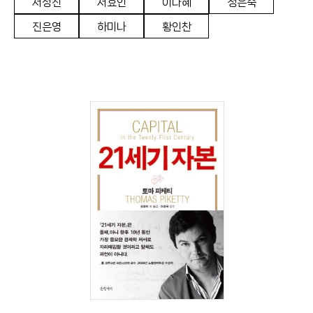
서성진
서효인
이다혜
정은숙
진은영
하미나
황인찬