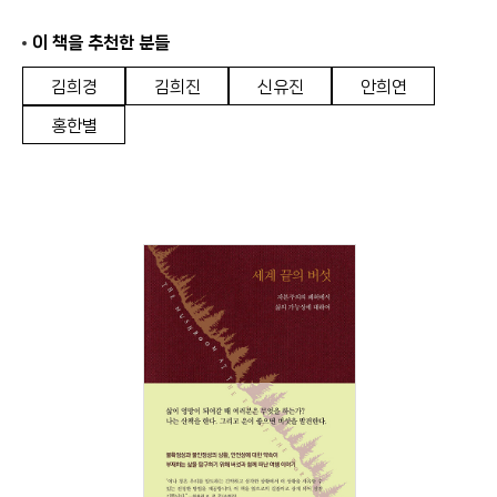
이 책을 추천한 분들
김희경
김희진
신유진
안희연
홍한별