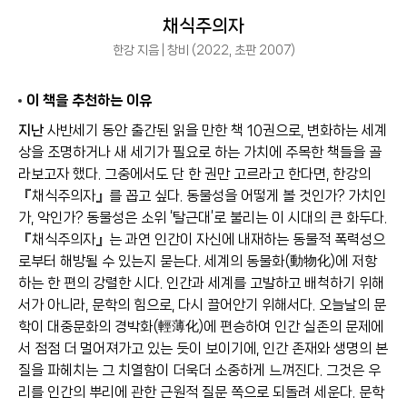
채식주의자
한강 지음 | 창비 (2022, 초판 2007)
이 책을 추천하는 이유
지난
사반세기 동안 출간된 읽을 만한 책 10권으로, 변화하는 세계
상을 조명하거나 새 세기가 필요로 하는 가치에 주목한 책들을 골
라보고자 했다. 그중에서도 단 한 권만 고르라고 한다면, 한강의
『채식주의자』를 꼽고 싶다. 동물성을 어떻게 볼 것인가? 가치인
가, 악인가? 동물성은 소위 ‘탈근대’로 불리는 이 시대의 큰 화두다.
『채식주의자』는 과연 인간이 자신에 내재하는 동물적 폭력성으
로부터 해방될 수 있는지 묻는다. 세계의 동물화(動物化)에 저항
하는 한 편의 강렬한 시다. 인간과 세계를 고발하고 배척하기 위해
서가 아니라, 문학의 힘으로, 다시 끌어안기 위해서다. 오늘날의 문
학이 대중문화의 경박화(輕薄化)에 편승하여 인간 실존의 문제에
서 점점 더 멀어져가고 있는 듯이 보이기에, 인간 존재와 생명의 본
질을 파헤치는 그 치열함이 더욱더 소중하게 느껴진다. 그것은 우
리를 인간의 뿌리에 관한 근원적 질문 쪽으로 되돌려 세운다. 문학