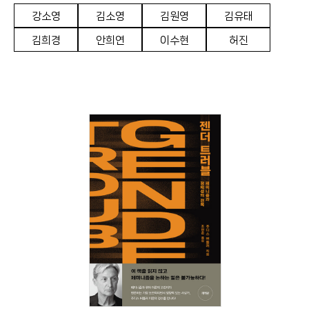
강소영
김소영
김원영
김유태
김희경
안희연
이수현
허진