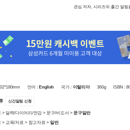
관심 저자, 시리즈의 출간 알
02*180mm
언어 :
English
국가 :
이탈리아
360g
ISBN : 
류
신간알림 신청
서
>
달력/다이어리/연감
>
문구/비도서
>
문구일반
서
>
교육/자료
>
참고자료
>
일반