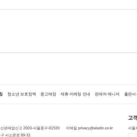
침
청소년 보호정책
중고매장
제휴·마케팅 안내
판매자 매니저
출판사
고객
신판매업신고 2003-서울중구-01520
이메일 privacy@aladin.co.kr
서울시
구 서소문로 89-31