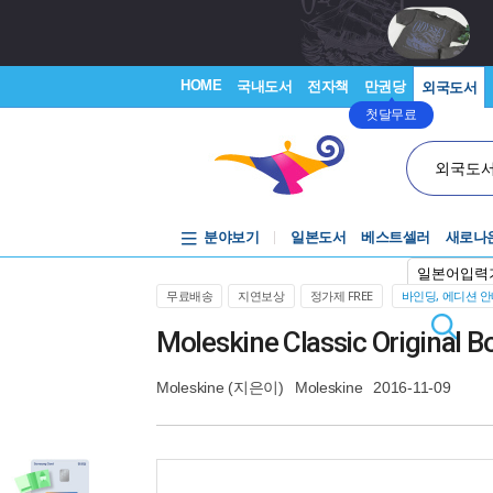
HOME
국내도서
전자책
만권당
외국도서
첫달무료
외국도
분야보기
일본도서
베스트셀러
새로나
일본어입력
무료배송
지연보상
정가제 FREE
바인딩, 에디션 
Moleskine Classic Original B
Moleskine
(지은이)
Moleskine
2016-11-09