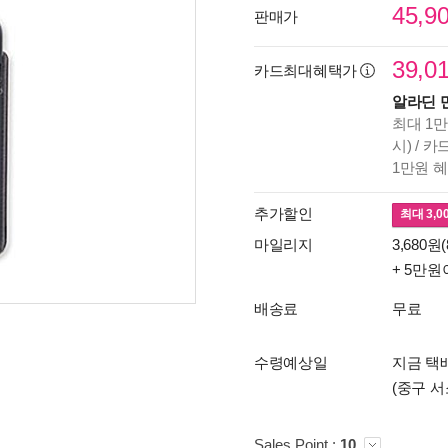
45,9
판매가
39,0
카드최대혜택가
알라딘 
최대 1만
시) / 
1만원 
추가할인
최대
3,0
마일리지
3,680원(
+ 5만원
배송료
무료
수령예상일
지금 택배
(중구 서
Sales Point :
10