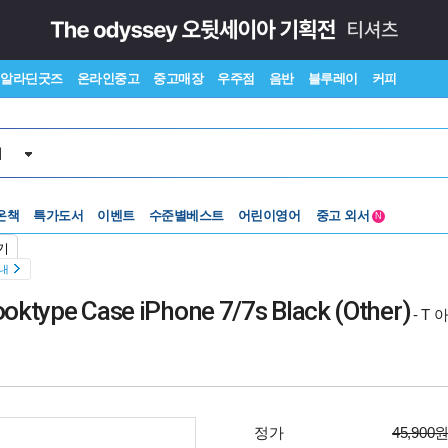
알라딘굿즈
온라인중고
중고매장
우주점
음반
블루레이
커피
서
온책
특가도서
이벤트
수준별베스트
어린이영어
중고 외서
N
Lexile®
5백원부터
기
수준별베스트
중고 외서
안내
ooktype Case iPhone 7/7s Black (Other)
- T
정가
45,900