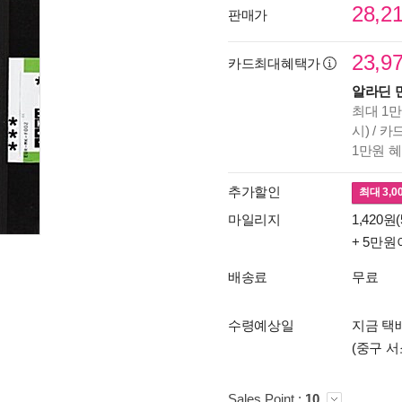
28,2
판매가
23,9
카드최대혜택가
알라딘 
최대 1만
시) / 
1만원 
추가할인
최대
3,0
마일리지
1,420원(
+ 5만원
배송료
무료
수령예상일
지금 택배
(중구 서
Sales Point :
10