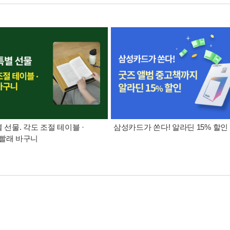
별 선물. 각도 조절 테이블 ·
삼성카드가 쏜다! 알라딘 15% 할인
빨래 바구니