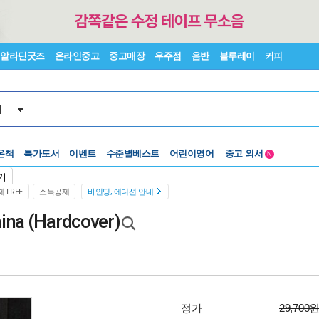
알라딘굿즈
온라인중고
중고매장
우주점
음반
블루레이
커피
서
온책
특가도서
이벤트
수준별베스트
어린이영어
중고 외서
N
Lexile®
5백원부터
기
수준별베스트
중고 외서
 FREE
소득공제
바인딩, 에디션 안내
ina (Hardcover)
정가
29,700