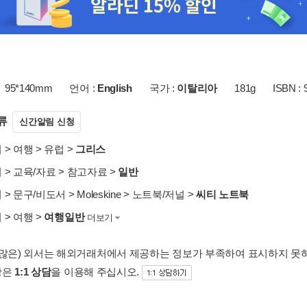
95*140mm
언어 :
English
국가 :
이탈리아
181g
ISBN :
류
신간알림 신청
서
>
여행
>
유럽
>
그리스
서
>
교육/자료
>
참고자료
>
일반
서
>
문구/비도서
>
Moleskine
>
노트북/저널
>
씨티 노트북
서
>
여행
>
여행일반
더보기
 많은) 외서는 해외거래처에서 제공하는 정보가 부족하여 표시하지 못
항은
1:1 상담
을 이용해 주십시오.