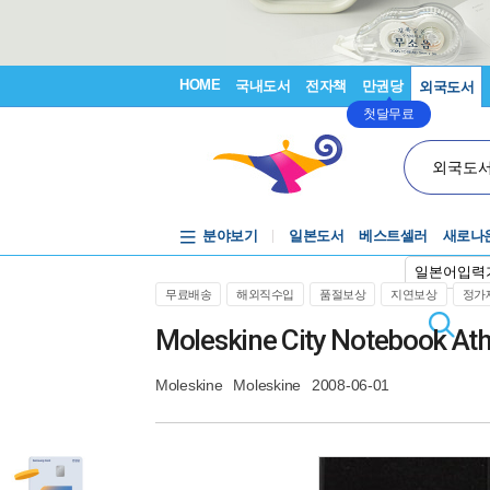
HOME
국내도서
전자책
만권당
외국도서
첫달무료
외국도
분야보기
일본도서
베스트셀러
새로나
일본어입력
무료배송
해외직수입
품절보상
지연보상
정가제
Moleskine City Notebook Ath
Moleskine
Moleskine
2008-06-01