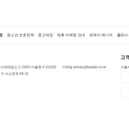
침
청소년 보호정책
중고매장
제휴·마케팅 안내
판매자 매니저
출판사
고객
신판매업신고 2003-서울중구-01520
이메일 privacy@aladin.co.kr
서울시
구 서소문로 89-31