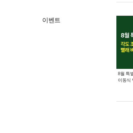
이벤트
8월 특
이동식 