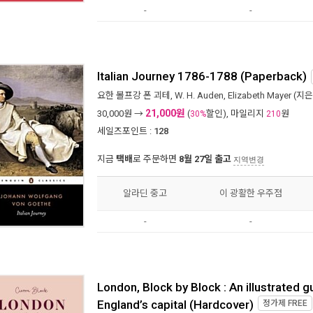
-
-
Italian Journey 1786-1788 (Paperback)
요한 볼프강 폰 괴테
,
W. H. Auden
,
Elizabeth Mayer
(지은
21,000원
30,000
원 →
(
할인), 마일리지
원
30%
210
세일즈포인트 :
128
지금
택배
로 주문하면
8월 27일 출고
지역변경
알라딘 중고
이 광활한 우주점
-
-
London, Block by Block : An illustrated g
England’s capital (Hardcover)
정가제
FREE