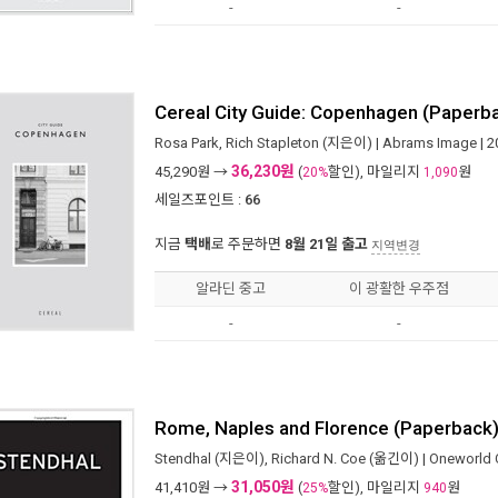
-
-
Cereal City Guide: Copenhagen (Paperb
Rosa Park
,
Rich Stapleton
(지은이) |
Abrams Image
| 
36,230원
45,290
원 →
(
할인), 마일리지
원
20%
1,090
세일즈포인트 :
66
지금
택배
로 주문하면
8월 21일 출고
지역변경
알라딘 중고
이 광활한 우주점
-
-
Rome, Naples and Florence (Paperback
Stendhal
(지은이),
Richard N. Coe
(옮긴이) |
Oneworld C
31,050원
41,410
원 →
(
할인), 마일리지
원
25%
940