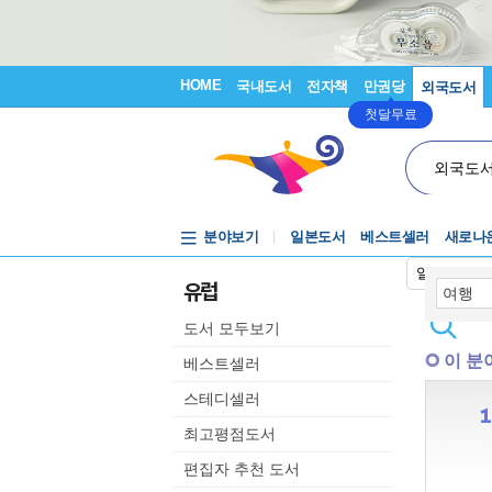
HOME
국내도서
전자책
만권당
외국도서
첫달무료
외국도
분야보기
일본도서
베스트셀러
새로나
일본어입력
유럽
도서 모두보기
이 분
베스트셀러
스테디셀러
최고평점도서
편집자 추천 도서