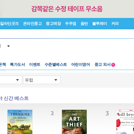
알라딘굿즈
온라인중고
중고매장
우주점
음반
블루레이
커피
서
수준별베스트
중고 외서
온책
특가도서
이벤트
어린이영어
N
Lexile®
5백원부터
수준별베스트
중고 외서
기
야 신간 베스트