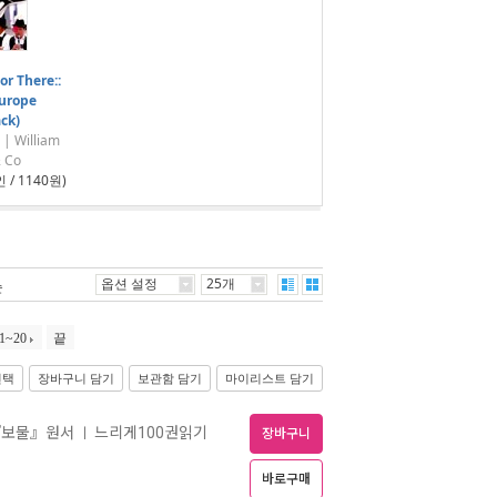
or There::
Europe
ck)
 William
 Co
 / 1140원)
옵션 설정
25개
순
1~20
끝
선택
장바구니 담기
보관함 담기
마이리스트 담기
『보물』원서
느리게100권읽기
ㅣ
장바구니
바로구매