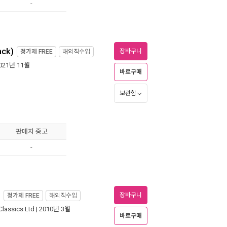
-
ack)
장바구니
정가제
FREE
해외직수입
2021년 11월
바로구매
보관함
판매자 중고
-
)
장바구니
정가제
FREE
해외직수입
lassics Ltd
| 2010년 3월
바로구매