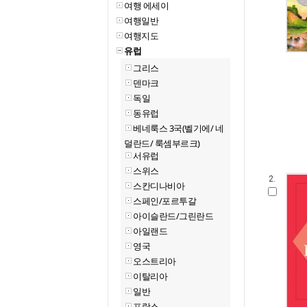
여행 에세이
여행일반
여행지도
유럽
그리스
덴마크
독일
동유럽
베네룩스 3국(벨기에/ 네
덜란드/ 룩셈부르크)
서유럽
스위스
2.
스칸디나비아
스페인/포르투갈
아이슬란드/그린란드
아일랜드
영국
오스트리아
이탈리아
일반
프랑스