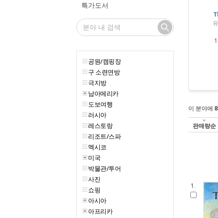
특가도서
T
유
1
공원/캠핑장
구 소련연방
극지방
남아메리카
도보여행
이 분야에
8
러시아
레스토랑
판매량순
리조트/스파
멕시코
미국
박물관/투어
사진
1.
쇼핑
아시아
아프리카