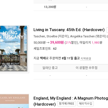
13,200원
-
Living in Tuscany. 45th Ed. (Hardcover)
Taschen
,
Stoeltie
(지은이),
Angelika Taschen
(엮은이) 
39,600원
50,000
원 →
(
할인), 마일리지
원
21%
1,980
세일즈포인트 :
62
지금
택배
로 주문하면
8월 11일 출고
지역변경
알라딘 중고
이 광활한 우주점
-
-
England, My England : A Magnum Photogr
(Hardcover)
정가제
FREE
해외직수입