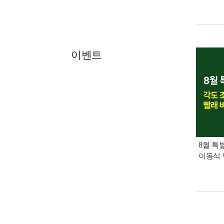
이벤트
8월 특
이동식 