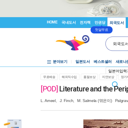
HOME
국내도서
전자책
만권당
외국도서
첫달무료
외국도
분야보기
일본도서
베스트셀러
새로나
일본어입력
무료배송
해외직수입
품절보상
지연보상
정가제
[POD]
Literature and the Peri
L. Ameel
,
J. Finch
,
M. Salmela
(엮은이)
Palgra