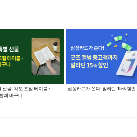
별 선물. 각도 조절 테이블 ·
삼성카드가 쏜다! 알라딘 15% 할인
빨래 바구니