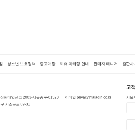
침
청소년 보호정책
중고매장
제휴·마케팅 안내
판매자 매니저
출판사
고객
신판매업신고 2003-서울중구-01520
이메일 privacy@aladin.co.kr
서울시
구 서소문로 89-31