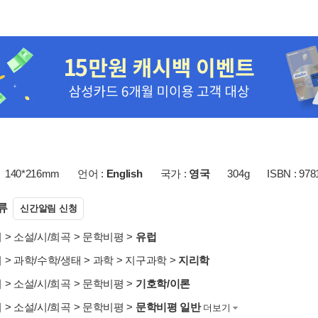
140*216mm
언어 :
English
국가 :
영국
304g
ISBN : 97
류
신간알림 신청
서
>
소설/시/희곡
>
문학비평
>
유럽
서
>
과학/수학/생태
>
과학
>
지구과학
>
지리학
서
>
소설/시/희곡
>
문학비평
>
기호학/이론
서
>
소설/시/희곡
>
문학비평
>
문학비평 일반
더보기