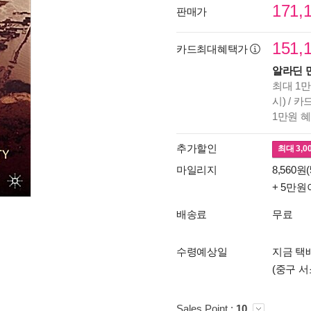
171,
판매가
151,
카드최대혜택가
알라딘 
최대 1만
시) / 
1만원 
추가할인
최대
3,0
마일리지
8,560원(
+ 5만원
배송료
무료
수령예상일
지금 택
(중구 서
Sales Point :
10