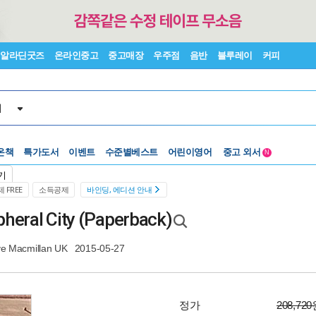
알라딘굿즈
온라인중고
중고매장
우주점
음반
블루레이
커피
서
온책
특가도서
이벤트
수준별베스트
어린이영어
중고 외서
N
Lexile®
5백원부터
기
수준별베스트
중고 외서
 FREE
소득공제
바인딩, 에디션 안내
pheral City (Paperback)
ve Macmillan UK
2015-05-27
정가
208,72