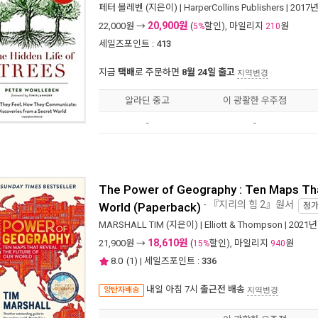
페터 볼레벤
(지은이) |
HarperCollins Publishers
| 2017
20,900원
22,000
원 →
(
할인), 마일리지
원
5%
210
세일즈포인트 :
413
지금
택배
로 주문하면
8월 24일 출고
지역변경
알라딘 중고
이 광활한 우주점
-
-
The Power of Geography : Ten Maps That
- 『지리의 힘 2』원서
World (Paperback)
정
MARSHALL TIM
(지은이) |
Elliott & Thompson
| 2021년
18,610원
21,900
원 →
(
할인), 마일리지
원
15%
940
8.0
(
1
) | 세일즈포인트 :
336
내일 아침 7시
출근전 배송
양탄자배송
지역변경