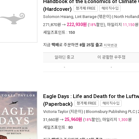
Handbook of the Economics of Climate
(Hardcover)
정가제
FREE
해외직수입
Solomon Hsiang
,
Lint Barrage
(엮은이) |
North Holland
222,930원
271,870
원 →
(
할인), 마일리지
원
18%
11,150
세일즈포인트 :
150
지금
택배
로 주문하면
8월 25일 출고
지역변경
알라딘 중고
이 광활한 우주점
-
-
Eagle Days : Life and Death for the Luftwa
(Paperback)
정가제
FREE
해외직수입
Victoria Taylor
(지은이) |
Bloomsbury Publishing PLC
|
25,960원
31,660
원 →
(
할인), 마일리지
원
18%
1,300
세일즈포인트 :
80