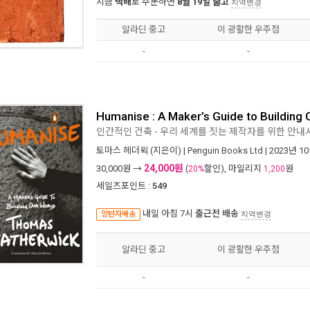
지금
택배
로 주문하면
8월 19일 출고
지역변경
알라딘 중고
이 광활한 우주점
-
-
Humanise : A Maker’s Guide to Building
인간적인 건축 - 우리 세계를 짓는 제작자를 위한 안내
토마스 헤더윅
(지은이) |
Penguin Books Ltd
| 2023년 1
24,000원
30,000
원 →
(
할인), 마일리지
원
20%
1,200
세일즈포인트 :
549
내일 아침 7시
출근전 배송
양탄자배송
지역변경
알라딘 중고
이 광활한 우주점
-
-