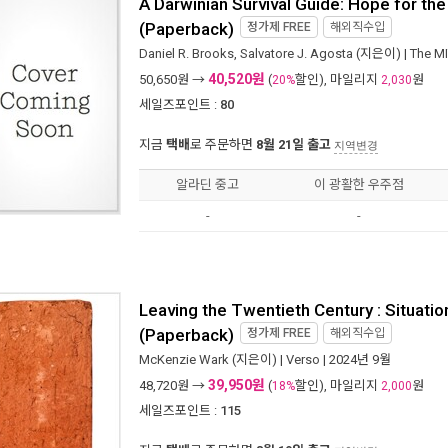
A Darwinian Survival Guide: Hope for th
(Paperback)
정가제
FREE
해외직수입
Daniel R. Brooks
,
Salvatore J. Agosta
(지은이) |
The MI
40,520원
50,650
원 →
(
할인), 마일리지
원
20%
2,030
세일즈포인트 :
80
지금
택배
로 주문하면
8월 21일 출고
지역변경
알라딘 중고
이 광활한 우주점
-
-
Leaving the Twentieth Century : Situatio
(Paperback)
정가제
FREE
해외직수입
McKenzie Wark
(지은이) |
Verso
| 2024년 9월
39,950원
48,720
원 →
(
할인), 마일리지
원
18%
2,000
세일즈포인트 :
115