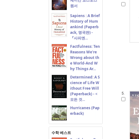
세이건'코스모스'
원서
Sapiens : A Brief
History of Hum
ankind (Paperb
ack, 영국판) -
『사피엔...
Factfulness: Ten
Reasons We're
Wrong about th
e World-And W
hy Things Ar...
Determined: A S
cience of Life W
ithout Free Will
(Paperback) - <
5.
모든 것...
Hurricanes (Pap
erback)
수학 베스트