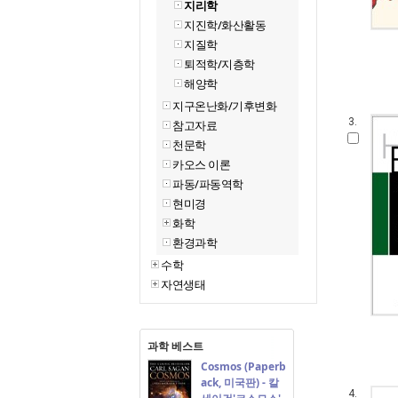
지리학
지진학/화산활동
지질학
퇴적학/지층학
해양학
지구온난화/기후변화
3.
참고자료
천문학
카오스 이론
파동/파동역학
현미경
화학
환경과학
수학
자연생태
과학 베스트
Cosmos (Paperb
ack, 미국판) - 칼
4.