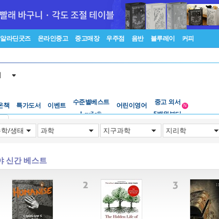
알라딘굿즈
온라인중고
중고매장
우주점
음반
블루레이
커피
서
수준별베스트
중고 외서
온책
특가도서
이벤트
Lexile®
어린이영어
5백원부터
N
수준별베스트
중고 외서
기
야 신간 베스트