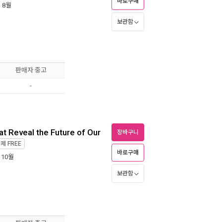
바로구매
년 8월
보관함
판매자 중고
-
 Reveal the Future of Our
장바구니
가제
FREE
바로구매
 10월
보관함