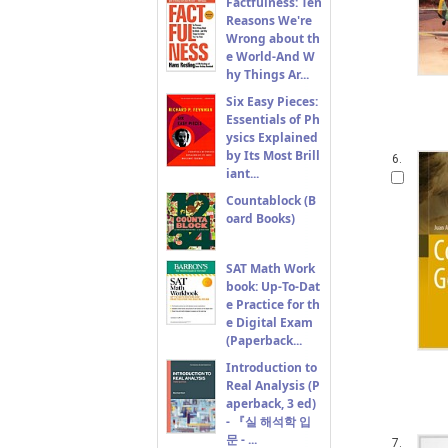
Factfulness: Ten
Reasons We're
Wrong about th
e World-And W
hy Things Ar...
Six Easy Pieces:
Essentials of Ph
ysics Explained
by Its Most Brill
6.
iant...
Countablock (B
oard Books)
SAT Math Work
book: Up-To-Dat
e Practice for th
e Digital Exam
(Paperback...
Introduction to
Real Analysis (P
aperback, 3 ed)
- 『실 해석학 입
문 - ...
7.