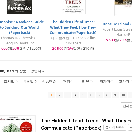
manise : A Maker’s Guide
The Hidden Life of Trees :
Treasure Island 
to Building Our World
What They Feel, How They
Robert Louis Ste
(Paperback)
Communicate (Paperback)
HarperPr
Thomas Heatherwick |
페터 볼레벤 | HarperCollins
5,600
원(
20%
할인
Penguin Books Ltd
Publishers
4,000
원(
20%
할인 / 1200원)
20,900
원(
5%
할인 / 210원)
06,183
개의 상품이 있습니다.
출시일순
등록일순
상품명순
평점순
리뷰순
저가격순
고가격
1
2
3
4
5
6
7
8
9
10
1
전체
The Hidden Life of Trees : What They F
Communicate (Paperback)
정가제
FREE