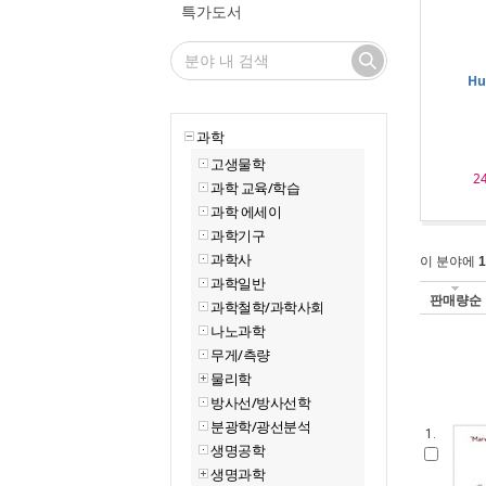
특가도서
Hu
과학
고생물학
2
과학 교육/학습
과학 에세이
과학기구
과학사
이 분야에
1
과학일반
판매량순
과학철학/과학사회
나노과학
무게/측량
물리학
방사선/방사선학
분광학/광선분석
1.
생명공학
생명과학