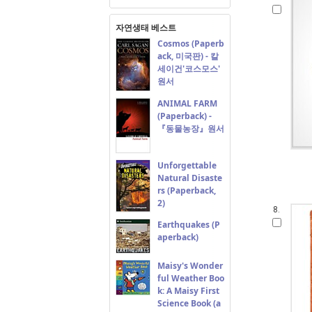
자연생태 베스트
Cosmos (Paperb
ack, 미국판) - 칼
세이건'코스모스'
원서
ANIMAL FARM
(Paperback) -
『동물농장』원서
Unforgettable
Natural Disaste
rs (Paperback,
2)
8.
Earthquakes (P
aperback)
Maisy's Wonder
ful Weather Boo
k: A Maisy First
Science Book (a