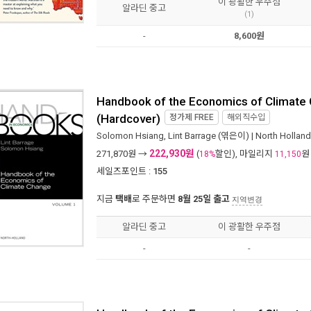
이 광활한 우주점
알라딘 중고
(1)
-
8,600원
Handbook of the Economics of Climate
(Hardcover)
정가제
FREE
해외직수입
Solomon Hsiang
,
Lint Barrage
(엮은이) |
North Holland
222,930원
271,870
원 →
(
할인), 마일리지
원
18%
11,150
세일즈포인트 :
155
지금
택배
로 주문하면
8월 25일 출고
지역변경
알라딘 중고
이 광활한 우주점
-
-