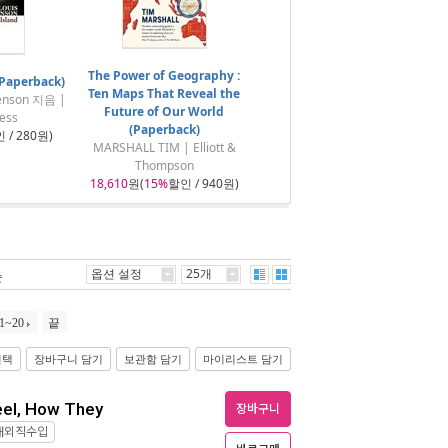
The Power of Geography :
(Paperback)
Ten Maps That Reveal the
venson 지음 |
Future of Our World
ess
(Paperback)
 / 280원)
MARSHALL TIM | Elliott &
Thompson
18,610
원(
15%
할인 / 940원)
옵션 설정
25개
순
1~20
끝
선택
장바구니 담기
보관함 담기
마이리스트 담기
eel, How They
장바구니
해외직수입