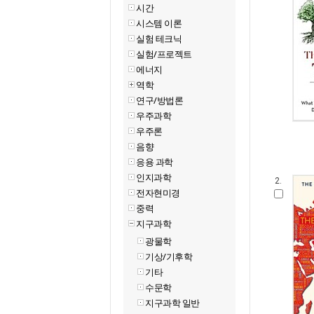
시간
시스템 이론
실험 테크닉
실험/프로젝트
에너지
역학
연구/방법론
우주과학
우주론
음향
응용 과학
인지과학
2.
전자현미경
중력
지구과학
광물학
기상/기후학
기타
수문학
지구과학 일반