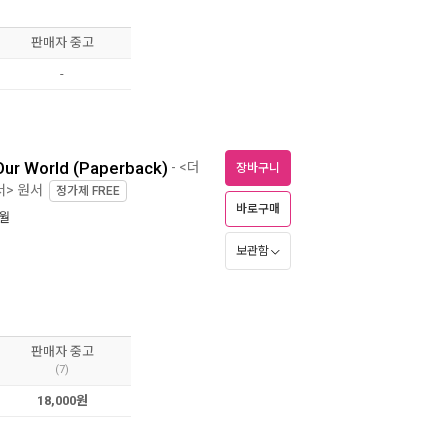
판매자 중고
-
 Our World (Paperback)
- <더
장바구니
서> 원서
정가제
FREE
바로구매
0월
보관함
판매자 중고
(7)
18,000원