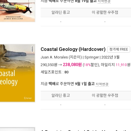
지금
택배
로 주문하면
8월 19일 출고
지역변경
알라딘 중고
이 광활한 우주점
-
-
Coastal Geology (Hardcover)
정가제
FREE
Juan A. Morales
(지은이) |
Springer
| 2022년 3월
238,080원
290,350
원 →
(
할인), 마일리지
원
18%
11,910
세일즈포인트 :
80
지금
택배
로 주문하면
9월 1일 출고
지역변경
알라딘 중고
이 광활한 우주점
-
-