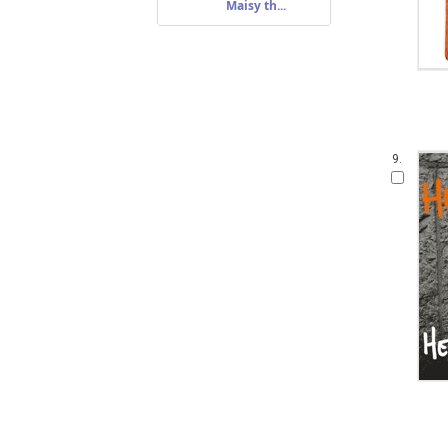
Maisy th...
9.