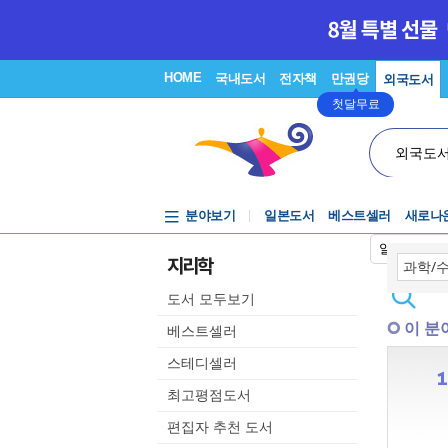
HOME
국내도서
전자책
만권당
외국도서
첫달무료
외국도
분야보기
일본도서
베스트셀러
새로나
일본어입력
지리학
도서 모두보기
이 분
베스트셀러
스테디셀러
최고평점도서
편집자 추천 도서