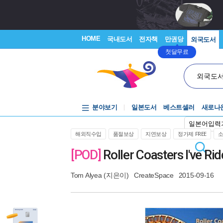
HOME
국내도서
전자책
만권당
외국도서
첫달무료
외국도
분야보기
일본도서
베스트셀러
새로나
일본어입력
해외직수입
품절보상
지연보상
정가제 FREE
[POD]
Roller Coasters I've Ri
Tom Alyea
(지은이)
CreateSpace
2015-09-16