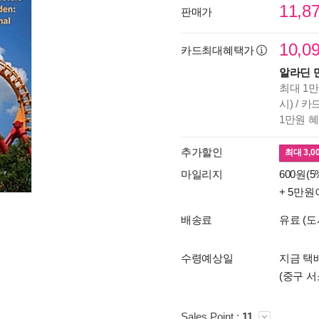
11,8
판매가
10,0
카드최대혜택가
알라딘 
최대 1만
시) / 
1만원 
추가할인
최대
3,0
마일리지
600원(5
+ 5만원
배송료
유료 (도
수령예상일
지금 택배
(중구 서
Sales Point :
11