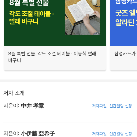
8월 특별 선물. 각도 조절 테이블 · 이동식 빨래
삼성카드가 
바구니
저자 소개
지은이:
中井 孝章
저자파일
신간알림 신청
지은이:
小伊藤 亞希子
저자파일
신간알림 신청