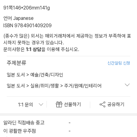
91쪽
146*206mm
141g
언어 Japanese
ISBN 9784901409209
(종수가 많은) 외서는 해외거래처에서 제공하는 정보가 부족하여 표
시하지 못하는 경우가 있습니다.
문의사항은
1:1 상담
을 이용해 주십시오.
주제분류
신간알림 신청
일본 도서
>
예술/건축/디자인
일본 도서
>
실용/취미/생활
>
주거/원예/인테리어
선물하기
공유하기
알라딘 직접배송 중고
-
이 광활한 우주점
-