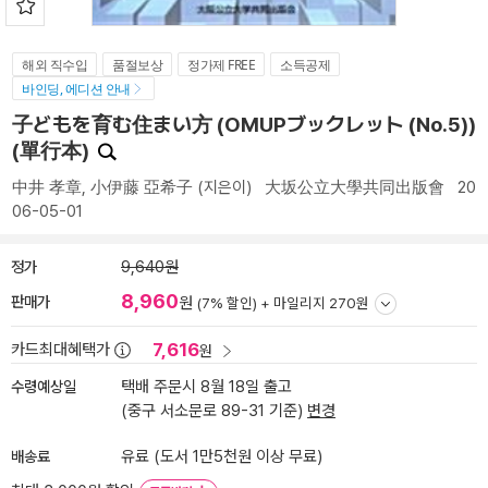
해외 직수입
품절보상
정가제 FREE
소득공제
바인딩, 에디션 안내
子どもを育む住まい方 (OMUPブックレット (No.5))
(單行本)
中井 孝章
,
小伊藤 亞希子
(지은이)
大坂公立大學共同出版會
20
06-05-01
정가
9,640원
8,960
판매가
원
(7% 할인) +
마일리지 270원
7,616
카드최대혜택가
원
수령예상일
택배 주문시 8월 18일 출고
(중구 서소문로 89-31 기준)
변경
배송료
유료 (도서 1만5천원 이상 무료)