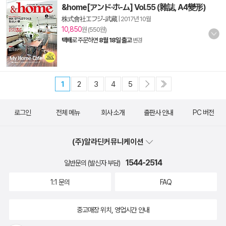
&home[アンド·ホ-ム] Vol.55 (雜誌, A4變形)
株式會社エフジ-武藏
|
2017년 10월
10,850
원 (550원)
택배
로 주문하면
8월 18일 출고
변경
1
2
3
4
5
로그인
전체 메뉴
회사 소개
출판사 안내
PC 버전
(주)알라딘커뮤니케이션
1544-2514
일반문의 (발신자 부담)
1:1 문의
FAQ
중고매장 위치, 영업시간 안내