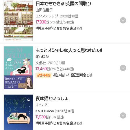
日本でもできる!英國の間取り
山田佳世子
エクスナレッジ
|
2020년 10월
17,930
원 (7% 할인 / 540원)
택배
로 주문하면
8월 18일 출고
변경
もっとオシャレな人って思われたい!
峯なゆか
扶桑社
|
2019년 11월
13,450
원 (7% 할인 / 410원)
내일 아침 7시
출근전 배송
양탄자배송
변경
夜は猫といっしょ
キュルZ
KADOKAWA
|
2020년 10월
11,930
원 (10% 할인)
택배
로 주문하면
8월 18일 출고
변경