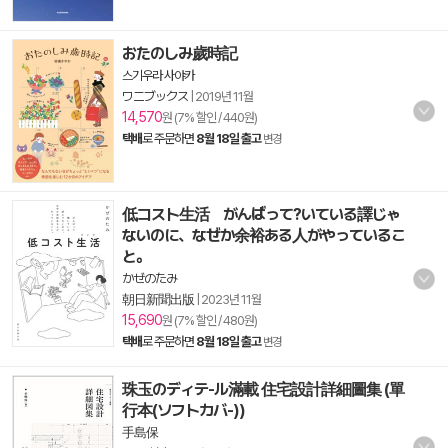
おたのしみ歲時記
스기우라 사야카
ワニブックス
|
2019년 11월
14,570
원 (7% 할인 / 440원)
택배
로 주문하면
8월 18일 출고
변경
低コスト生活 がんばって?いている譯じゃ
ないのに、なぜか余裕ある人がやっているこ
と。
かぜのたみ
朝日新聞出版
|
2023년 11월
15,690
원 (7% 할인 / 480원)
택배
로 주문하면
8월 18일 출고
변경
珠玉のディテ-ル滿載 住宅設計詳細圖集 (單
行本(ソフトカバ-))
手島保