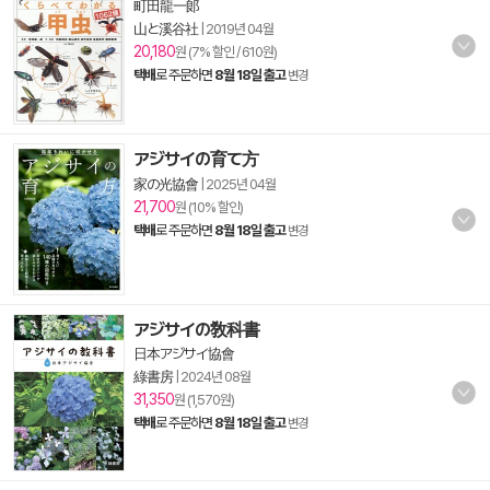
町田龍一郞
山と溪谷社
|
2019년 04월
20,180
원 (7% 할인 / 610원)
택배
로 주문하면
8월 18일 출고
변경
アジサイの育て方
家の光協會
|
2025년 04월
21,700
원 (10% 할인)
택배
로 주문하면
8월 18일 출고
변경
アジサイの敎科書
日本アジサイ協會
綠書房
|
2024년 08월
31,350
원 (1,570원)
택배
로 주문하면
8월 18일 출고
변경