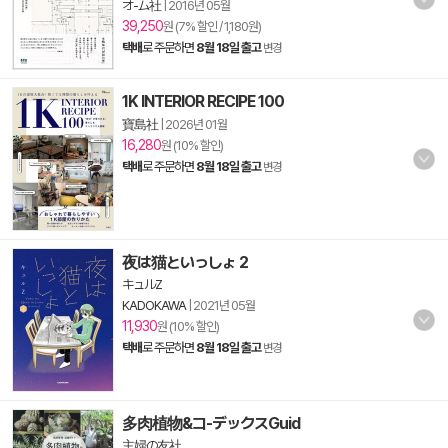
オ-ム社
|
2016년 05월
39,250
원 (7% 할인 / 1,180원)
택배
로 주문하면
8월 18일 출고
변경
1K INTERIOR RECIPE 100
寶島社
|
2026년 01월
16,280
원 (10% 할인)
택배
로 주문하면
8월 18일 출고
변경
夜は猫といっしょ 2
キュルZ
KADOKAWA
|
2021년 05월
11,930
원 (10% 할인)
택배
로 주문하면
8월 18일 출고
변경
多肉植物&コ-デックスGuid
主婦の友社