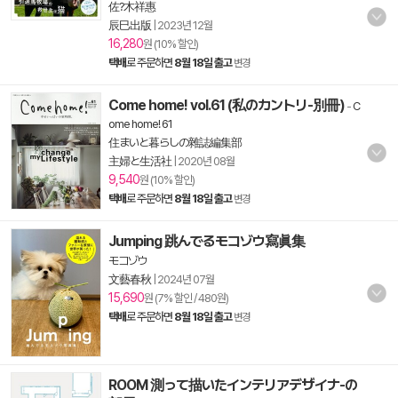
佐?木祥惠
辰巳出版
|
2023년 12월
16,280
원 (10% 할인)
택배
로 주문하면
8월 18일 출고
변경
Come home! vol.61 (私のカントリ-別冊)
-
C
ome home! 61
住まいと暮らしの雜誌編集部
主婦と生活社
|
2020년 08월
9,540
원 (10% 할인)
택배
로 주문하면
8월 18일 출고
변경
Jumping 跳んでるモコゾウ寫眞集
モコゾウ
文藝春秋
|
2024년 07월
15,690
원 (7% 할인 / 480원)
택배
로 주문하면
8월 18일 출고
변경
ROOM 測って描いたインテリアデザイナ-の