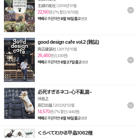
主婦の友社
|
2019년 01월
22,190
원 (7% 할인 / 670원)
택배
로 주문하면
8월 18일 출고
변경
good design cafe vol.2 (雜誌)
商店建築社
|
2017년 10월
26,460
원 (1,330원)
택배
로 주문하면
8월 27일 출고
변경
必死すぎるネコ~心不亂篇~
沖昌之
辰巳出版
|
2022년 02월
14,570
원 (7% 할인 / 440원)
택배
로 주문하면
8월 18일 출고
변경
くらべてわかる甲蟲1062種