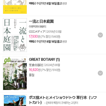
택배
로 주문하면
8월 18일 출고
변경
一流と日本庭園
이쿠지마 아유미
CCCメディア
|
2019년 03월
17,930
원 (7% 할인 / 540원)
택배
로 주문하면
8월 18일 출고
변경
GREAT BOTANY (1)
笠倉出版社
|
2024년 06월
16,820
원 (7% 할인 / 510원)
품절
ボス猫メトとメイショウドトウ 單行本（ソフ
トカバ-）
- 은퇴마 목장의 구세주는 고양이