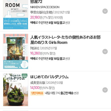
部屋72
NIKKEN SPACE DESIGN
學蕓出版社(京都)
|
2023년 12월
20,180
원 (7% 할인 / 610원)
택배
로 주문하면
8월 18일 출고
변경
人氣イラストレ-タ-たちの個性あふれるお部
屋のぬりえ Girls Room
翔泳社
|
2025년 07월
16,280
원 (10% 할인)
택배
로 주문하면
8월 18일 출고
변경
はじめてのパルダリウム
成美堂出版
|
2026년 03월
14,100
원 (10% 할인)
내일 아침 7시
출근전 배송
양탄자배송
변경