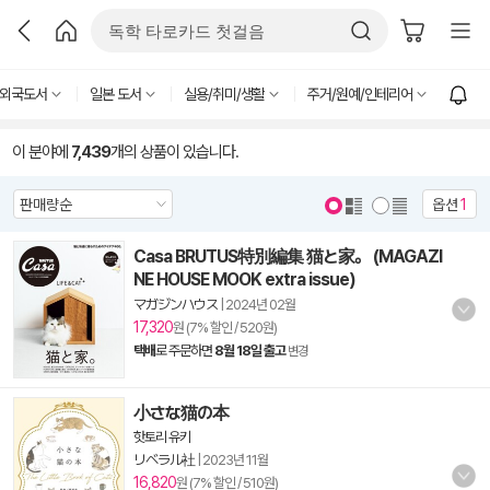
외국도서
일본 도서
실용/취미/생활
주거/원예/인테리어
이 분야에
7,439
개의 상품이 있습니다.
옵션
1
Casa BRUTUS特別編集 猫と家。 (MAGAZI
NE HOUSE MOOK extra issue)
マガジンハウス
|
2024년 02월
17,320
원 (7% 할인 / 520원)
택배
로 주문하면
8월 18일 출고
변경
小さな猫の本
핫토리 유키
リベラル社
|
2023년 11월
16,820
원 (7% 할인 / 510원)