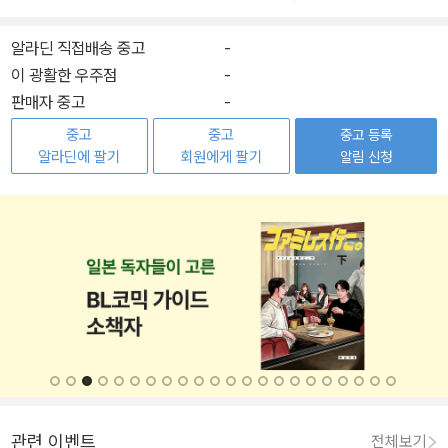
알라딘 직접배송 중고
-
이 광활한 우주점
-
판매자 중고
-
중고
중고
중고 등록
알라딘에 팔기
회원에게 팔기
알림 신청
관련 이벤트
전체보기