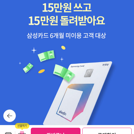
뒤로가
기
보관함담기
선물하기
선물하기