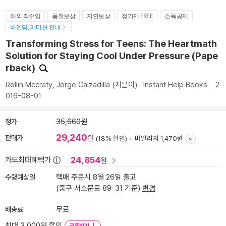
해외 직수입
품절보상
지연보상
정가제 FREE
소득공제
바인딩, 에디션 안내
Transforming Stress for Teens: The Heartmath
Solution for Staying Cool Under Pressure (Pape
rback)
Rollin Mccraty
,
Jorge Calzadilla
(지은이)
Instant Help Books
2
016-08-01
정가
35,660원
29,240
판매가
원
(18% 할인) +
마일리지 1,470원
24,854
카드최대혜택가
원
수령예상일
택배 주문시 8월 26일 출고
(중구 서소문로 89-31 기준)
변경
배송료
무료
최대 3,000원 할인