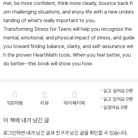
mer, be more confident, think more clearly, bounce back fr
om challenging situations, and enjoy life with a new unders
tanding of what's really important to you.
Transforming Stress for Teens
will help you recognize the
mental, emotional, and physical impact of stress, and guide
you toward finding balance, clarity, and self-assurance wit
h the proven HeartMath tools. When you feel better, you
do better--this book will show you how.
읽고 싶어요 0명
0
0
0
읽고 있어요 0명
100자평
리뷰
마이페이퍼
읽었어요 0명
이 책에 내가 남긴 글
로그인하면 내가 남긴 글과 친구가 남긴 글을 확인할 수 있습니다.