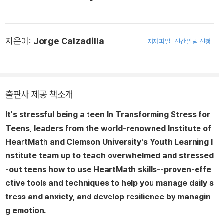
지은이:
Jorge Calzadilla
저자파일
신간알림 신청
출판사 제공 책소개
It's stressful being a teen In
Transforming Stress for
Teens
, leaders from the world-renowned Institute of
HeartMath and Clemson University's Youth Learning I
nstitute team up to teach overwhelmed and stressed
-out teens how to use HeartMath skills--proven-effe
ctive tools and techniques to help you manage daily s
tress and anxiety, and develop resilience by managin
g emotion.