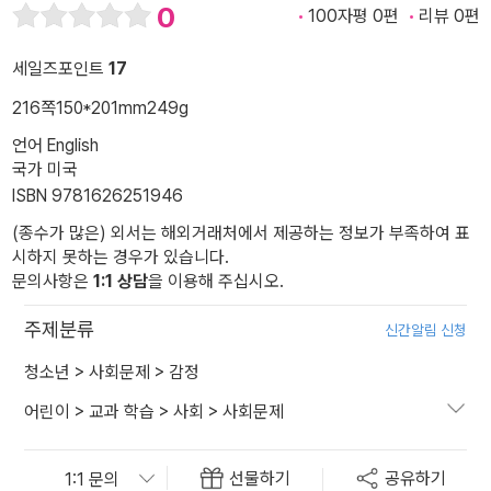
0
100자평 0편
리뷰 0편
세일즈포인트
17
216쪽
150*201mm
249g
언어 English
국가 미국
ISBN 9781626251946
(종수가 많은) 외서는 해외거래처에서 제공하는 정보가 부족하여 표
시하지 못하는 경우가 있습니다.
문의사항은
1:1 상담
을 이용해 주십시오.
주제분류
신간알림 신청
청소년
>
사회문제
>
감정
어린이
>
교과 학습
>
사회
>
사회문제
선물하기
공유하기