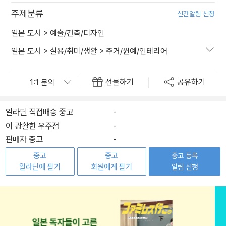
주제분류
신간알림 신청
일본 도서
>
예술/건축/디자인
일본 도서
>
실용/취미/생활
>
주거/원예/인테리어
선물하기
공유하기
알라딘 직접배송 중고
-
이 광활한 우주점
-
판매자 중고
-
중고
중고
중고 등록
알라딘에 팔기
회원에게 팔기
알림 신청