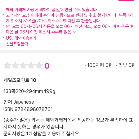
해외 거래처 사정에 의하여 품절/지연될 수도 있습니다.
고객님의 요청에 의해 수입이 진행되므로 변경 및 취소 불가합니다. 부득이하
게 취소시 828원(20%) 취소수수료 차감 후 환불됩니다.
단, 오늘 00시~06시 주문을 오늘 06시 이전 취소, 오늘 06시 이후 주문 후
다음 날 06시 이전 취소시 수수료 없음
US, 해외배송불가
선물포장불가
0
100자평 0편
리뷰 0편
세일즈포인트
10
133쪽
220*294mm
499g
언어 Japanese
ISBN 9784898078761
(종수가 많은) 외서는 해외거래처에서 제공하는 정보가 부족하여 표
시하지 못하는 경우가 있습니다.
문의사항은
1:1 상담
을 이용해 주십시오.