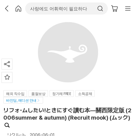
해외 직수입
품절보상
정가제 FREE
소득공제
바인딩, 에디션 안내
リフォ-ムしたい!ときにすぐ讀む本―關西限定版 (2
006summer & autumn) (Recruit mook) (ムック)
リクル-ト
2006-06-01