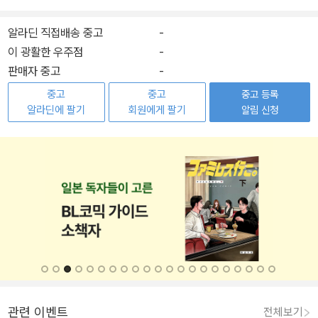
알라딘 직접배송 중고
-
이 광활한 우주점
-
판매자 중고
-
중고
중고
중고 등록
알라딘에 팔기
회원에게 팔기
알림 신청
관련 이벤트
전체보기