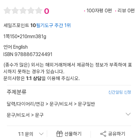
0
100자평 0편
리뷰 0편
세일즈포인트
10
필기도구 주간 1위
1쪽
150*210mm
381g
언어 English
ISBN 9788867324491
(종수가 많은) 외서는 해외거래처에서 제공하는 정보가 부족하여 표
시하지 못하는 경우가 있습니다.
문의사항은
1:1 상담
을 이용해 주십시오.
주제분류
신간알림 신청
달력/다이어리/연감
>
문구/비도서
>
문구일반
문구/비도서
>
문구
선물하기
공유하기