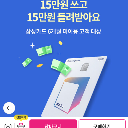
뒤로가
기
선물하기
보관함담기
선물하기
장바구니
구매하기