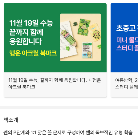
11월 19일 수능, 끝까지 함께 응원합니다. + 행운
여름방학, 
아크릴 북마크
스터디 플
책소개
쎈의 B단계와 1:1 닮은 꼴 문제로 구성하여 쎈의 독보적인 유형 학습