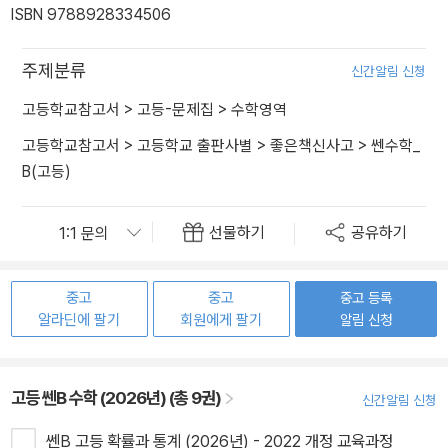
ISBN 9788928334506
주제분류
신간알림 신청
고등학교참고서
>
고등-문제집
>
수학영역
고등학교참고서
>
고등학교 출판사별
>
좋은책신사고
>
쎈수학_
B(고등)
선물하기
공유하기
중고
중고
중고 등록
알라딘에 팔기
회원에게 팔기
알림 신청
고등 쎈B 수학 (2026년) (총 9권)
신간알림 신청
쎈B 고등 확률과 통계 (2026년) - 2022 개정 교육과정