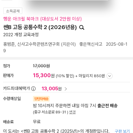
소득공제
행운 아크릴 북마크 (대상도서 2만원 이상)
쎈B 고등 공통수학 2 (2026년용)
2022 개정 교육과정
홍범준
,
신사고수학콘텐츠연구회
(지은이)
좋은책신사고
2025-08-1
9
정가
17,000원
15,300
판매가
원
(10% 할인) +
마일리지 850원
13,005
카드최대혜택가
원
수령예상일
양탄자배송
밤 10시까지 주문하면 내일 아침 7시
출근전 배송
(중구 서소문로 89-31 )
변경
배송료
무료
이 도서는 <
쎈B 고등 공통수학 2 (2025년)
>의 개정판입니다.
구판 보기