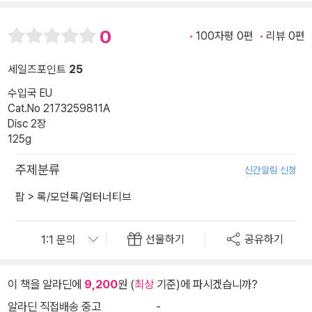
0
100자평 0편
리뷰 0편
세일즈포인트
25
수입국 EU
Cat.No 2173259811A
Disc 2장
125g
주제분류
신간알림 신청
팝
>
록/모던록/얼터너티브
선물하기
공유하기
이 책을 알라딘에
9,200
원 (
최상
기준)에 파시겠습니까?
알라딘 직접배송 중고
-