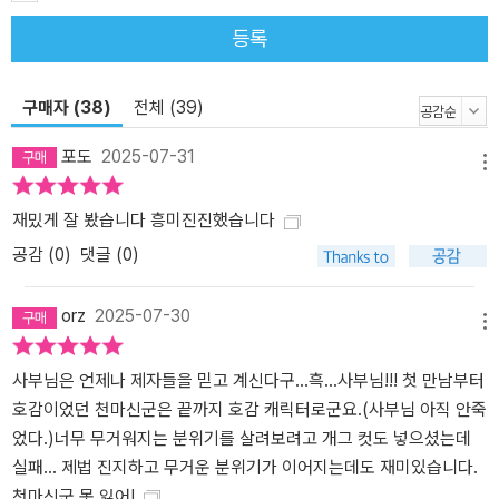
등록
구매자 (38)
전체 (39)
포도
2025-07-31
메뉴
재밌게 잘 봤습니다 흥미진진했습니다
공감 (
0
)
댓글 (0)
orz
2025-07-30
메뉴
사부님은 언제나 제자들을 믿고 계신다구...흑...사부님!!! 첫 만남부터
호감이었던 천마신군은 끝까지 호감 캐릭터로군요.(사부님 아직 안죽
었다.)너무 무거워지는 분위기를 살려보려고 개그 컷도 넣으셨는데
실패... 제법 진지하고 무거운 분위기가 이어지는데도 재미있습니다.
천마신군 못 잃어!