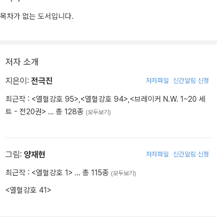
한비광을 만나 사랑을 키워간다.
목차가 없는 도서입니다.
저자 소개
지은이:
전극진
저자파일
신간알림 신청
최근작 :
<열혈강호 95>
,
<열혈강호 94>
,
<브레이커 N.W. 1~20 세
트 - 전20권>
… 총 128종
(모두보기)
그림:
양재현
저자파일
신간알림 신청
최근작 :
<열혈강호 1>
… 총 115종
(모두보기)
<열혈강호 41>