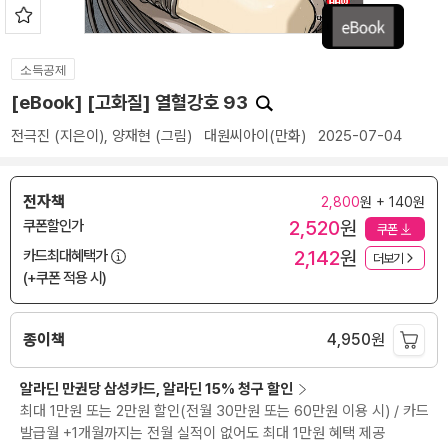
소득공제
[eBook] [고화질] 열혈강호 93
전극진
(지은이),
양재현
(그림)
대원씨아이(만화)
2025-07-04
전자책
2,800
원 + 140원
2,520
원
쿠폰할인가
쿠폰
2,142
원
카드최대혜택가
더보기
(+쿠폰 적용 시)
종이책
4,950
원
알라딘 만권당 삼성카드, 알라딘 15% 청구 할인
최대 1만원 또는 2만원 할인(전월 30만원 또는 60만원 이용 시) / 카드
발급월 +1개월까지는 전월 실적이 없어도 최대 1만원 혜택 제공