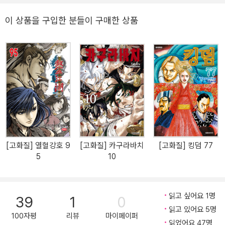
이 상품을 구입한 분들이 구매한 상품
[고화질] 열혈강호 9
[고화질] 카구라바치
[고화질] 킹덤 77
5
10
읽고 싶어요 1명
39
1
0
읽고 있어요 5명
100자평
리뷰
마이페이퍼
읽었어요 47명