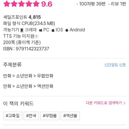
9.6
100자평 39편
리뷰 1편
세일즈포인트
4,815
파일 형식 CPUB(234.5 MB)
가능기기
크레마
PC
IOS
Android
TTS 기능 미지원
200쪽 (종이책 기준)
ISBN : 9791142323737
주제분류
신간알림 신청
만화
>
소년만화
>
무협만화
만화
>
소년만화
>
액션만화
이 책의 키워드
다른 키워드로 검색하기
#고화질
#한국
#무협물
#액션물