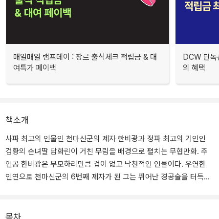
매일매일 램프데이 : 장르 출석체크 적립금 & 대
DCW 단독
여특가 페이백
의 혜택
책소개
사파 최고의 인물인 천마신군의 제자 한비광과 정파 최고의 기인인
검황의 손녀딸 담화린이 거친 무림을 배경으로 펼치는 무협만화. 주
인공 한비광은 무모하리만큼 겁이 없고 낙천적인 인물이다. 우연한
인연으로 천마신군의 6번째 제자가 된 그는 뛰어난 경공술을 터득하
고 있으며 한번 본 무술은 그대로 따라할 수 있는 무술의 천재이다. 뛰
어난 미색을 갖춘 여주인공 담화린은 정파중의 으뜸인 검황의 손녀딸
로 실종된 할아버지를 찾기 위해 남장으로 변장하고 강호를 누비다
목차