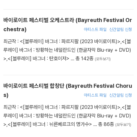
인베르거에게서 작곡의 기초를 배웠고, 실링스의 제자가 된 열다섯
시경 갑자기 천둥번개가 치는 가운데 간병변증으로 숨을 거두었다.
살부터 지휘에도 관심을 갖게 되었다. 1906년 뮌헨의 카임 관현악단
바이로이트 페스티벌 오케스트라 (Bayreuth Festival Or
을 지휘하면서 공식 지휘 무대에 데뷔했다. 1917년 훗날 그와 함께
chestra)
오랜 세월 동고동락하는 오케스트라가 되는 베를린 필하모닉을 처음
아티스트 파일
신간알림 신청
객원 지휘했다. 1922년 아르투어 니키슈의 후임으로 베를린 필과 라
최근작 :
<[블루레이] 바그너 : 파르지팔 (2023 바이로이트)>
,
<[블
이프치히 게반트하우스 오케스트라 상임 지휘자로 임명되었고, 192
루레이] 바그너 : 방황하는 네덜란드인 (한글자막 Blu-ray + DVD)
7년에는 빈 필하모닉의 수석 지휘자에 올랐다. 1934년 ‘힌데미트 사
>
,
<[블루레이] 바그너 : 탄호이저>
… 총 142종
(모두보기)
건’으로 나치 당국과 마찰을 빚고 베를린 필과 베를린 국립오페라 지
휘자 직에서 사임했으나, 괴벨스와 타협한 후 독일에 남기로 결정한
다. 1945년까지도 베를린 필과의 연주를 계속하다가, 같은 해에 스
바이로이트 페스티벌 합창단 (Bayreuth Festival Choru
위스로 탈출하여 종전을 맞았으며, 1946년 비非나치화 위원회에서
s)
아티스트 파일
신간알림 신청
‘단순 가담’ 판정을 받았다. 그 후 지휘를 재개해 유럽의 주요 오케스
트라와 함께 연주 및 녹음 활동을 활발하게 펼쳤고, 1952년에는 베를
최근작 :
<[블루레이] 바그너 : 파르지팔 (2023 바이로이트)>
,
<[블
린 필의 종신 예술 감독이 되었다. 1954년 11월 30일, 68세를 일기
루레이] 바그너 : 방황하는 네덜란드인 (한글자막 Blu-ray + DVD)
로 세상을 떠났다. 지은 책으로 이 책 《음과 말》과 유고집 《유산Ver
>
,
<[블루레이] 바그너 : 뉘른베르크의 명가수>
… 총 86종
(모두보기)
mächtnis》이 있다.