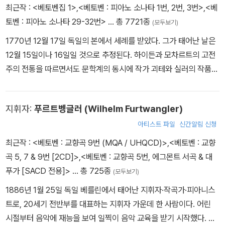
최근작 :
<베토벤집 1>
,
<베토벤 : 피아노 소나타 1번, 2번, 3번>
,
<베
토벤 : 피아노 소나타 29-32번>
… 총 7721종
(모두보기)
1770년 12월 17일 독일의 본에서 세례를 받았다. 그가 태어난 날은
12월 15일이나 16일일 것으로 추정된다. 하이든과 모차르트의 고전
주의 전통을 따르면서도 문학계의 동시에 작가 괴테와 실러의 작품에
표현된 새로운 시대정신을 포착했으며, 인간의 자유와 존엄을 열정적
으로 부르짖던 프랑스혁명의 이상을 좇았다. 베토벤은 이전의 어떤
지휘자:
푸르트벵글러 (Wilhelm Furtwangler)
작곡가보다도 생생하게 삶의 철학을 대사 없는 음악으로만 표현해 음
악의 위력을 드러냈으며, 음악형식 면에서도 위대한 혁신가였다. 그
아티스트 파일
신간알림 신청
의 개인적 삶은 병든 귀에 대한 영웅적인 투쟁으로 점철되었고, 중요
최근작 :
<베토벤 : 교향곡 9번 (MQA / UHQCD)>
,
<베토벤 : 교향
한 작품 중 일부는 그가 완전히 소리를 들을 수 없게 된 마지막 10년
곡 5, 7 & 9번 [2CD]>
,
<베토벤 : 교향곡 5번, 에그몬트 서곡 & 대
동안에 작곡되었다. 음악가에 대한 궁정과 교회의 후원이 사라진 시
푸가 [SACD 전용]>
… 총 725종
(모두보기)
대에 살았던 그는 악보 판매와 출판만으로 생계를 꾸려나가야 했다.
1886년 1월 25일 독일 베를린에서 태어난 지휘자·작곡가·피아니스
그는 귀족에게 종속되지 않고 자기 내면의 부름에 응한 작곡만으로
트로, 20세기 전반부를 대표하는 지휘자 가운데 한 사람이다. 어린
보수를 받았던 최초의 음악가였다. 그의 삶이 그러했듯이 평생 폭풍
시절부터 음악에 재능을 보여 일찍이 음악 교육을 받기 시작했다. 라
우를 뚫고 들판과 숲을 산책하곤 했던 그는 1827년 3월 26일 저녁 5