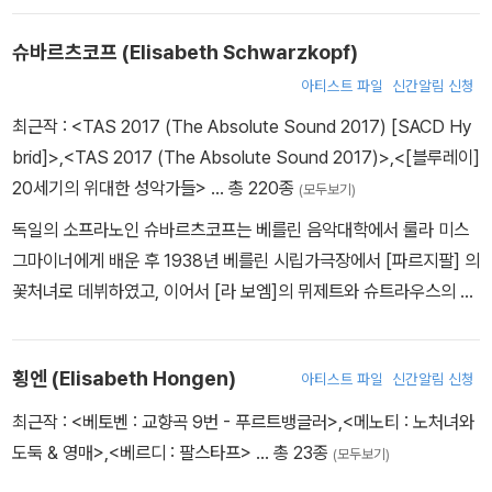
슈바르츠코프 (Elisabeth Schwarzkopf)
아티스트 파일
신간알림 신청
최근작 :
<TAS 2017 (The Absolute Sound 2017) [SACD Hy
brid]>
,
<TAS 2017 (The Absolute Sound 2017)>
,
<[블루레이]
20세기의 위대한 성악가들>
… 총 220종
(모두보기)
독일의 소프라노인 슈바르츠코프는 베를린 음악대학에서 룰라 미스
그마이너에게 배운 후 1938년 베를린 시립가극장에서 [파르지팔] 의
꽃처녀로 데뷔하였고, 이어서 [라 보엠]의 뮈제트와 슈트라우스의 작
품에서 첫 번째 대역인 [낙소스섬의 아리아드네]중 체르비네타를 맡
았다. 그녀는 마리아 이보귄에게 배웠는데 그녀가 슈바르츠코프의 진
횡엔 (Elisabeth Hongen)
아티스트 파일
신간알림 신청
정한 음성발굴을 도왔고 남편인 반주자 미카엘 라우하이젠과 함께 리
트의 정수를 가르쳤다. 매우 다양한 그녀의 레퍼토리 속에는 마스네
최근작 :
<베토벤 : 교향곡 9번 - 푸르트뱅글러>
,
<메노티 : 노처녀와
의 [마농], [피델리오]의 마르첼리네와 오놀레, [팔려간 신부]의 마렌
도둑 & 영매>
,
<베르디 : 팔스타프>
… 총 23종
(모두보기)
카, [팔스타프]의 엘리스 포드, [마이스터징어]의 에바와 같은 역이