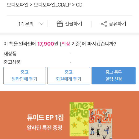
오디오파일
>
오디오파일_CD/LP
>
CD
선물하기
공유하기
이 책을 알라딘에
17,900
원 (
최상
기준)에 파시겠습니까?
새상품
-
중고상품
-
중고
중고
중고 등록
알라딘에 팔기
회원에게 팔기
알림 신청