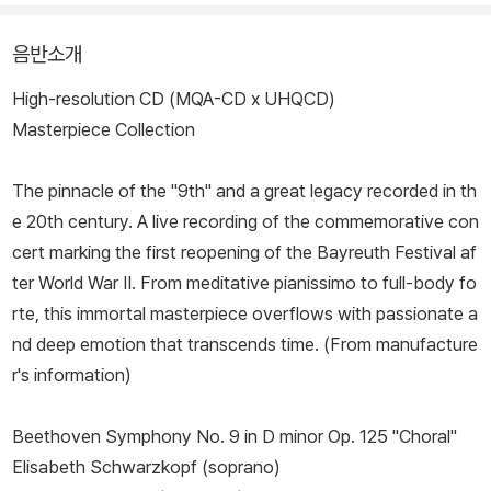
음반소개
High-resolution CD (MQA-CD x UHQCD)
Masterpiece Collection
The pinnacle of the "9th" and a great legacy recorded in th
e 20th century. A live recording of the commemorative con
cert marking the first reopening of the Bayreuth Festival af
ter World War II. From meditative pianissimo to full-body fo
rte, this immortal masterpiece overflows with passionate a
nd deep emotion that transcends time. (From manufacture
r's information)
Beethoven Symphony No. 9 in D minor Op. 125 "Choral"
Elisabeth Schwarzkopf (soprano)