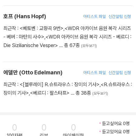
있고, 스트라빈스키의 [방탕아의 편력]에서는 안느 트롤로브 역을 초
연하였다.
호프 (Hans Hopf)
아티스트 파일
신간알림 신청
최근작 :
<베토벤 : 교향곡 9번>
,
<WDR 아카이브 음원 복각 시리즈
- 베버 : 마탄의 사수>
,
<WDR 아카이브 음원 복각 시리즈 - 베르디 :
Die Sizilianische Vesper>
… 총 67종
(모두보기)
에델만 (Otto Edelmann)
아티스트 파일
신간알림 신청
최근작 :
<[블루레이] R.슈트라우스 : 장미의 기사>
,
<R.슈트라우스 :
장미의 기사>
,
<베르디 : 팔스타프>
… 총 38종
(모두보기)
듣고싶어요 0명
0
0
0
듣고있어요 0명
100자평
리뷰
마이페이퍼