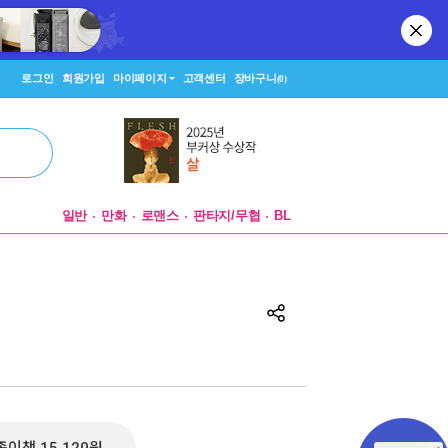
로그인
회원가입
마이페이지
고객센터
장바구니
(0)
일반
만화
로맨스
판타지/무협
BL