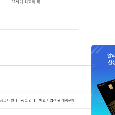
21세기 최고의 책
삼성카드가 쏜다! 알라
·공급사 안내
광고 안내
학교·기업·기관 대량구매