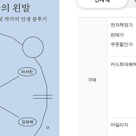
전자책정가
판매가
쿠폰할인가
카드최대혜
구매
종이
미리
입니
마일리지