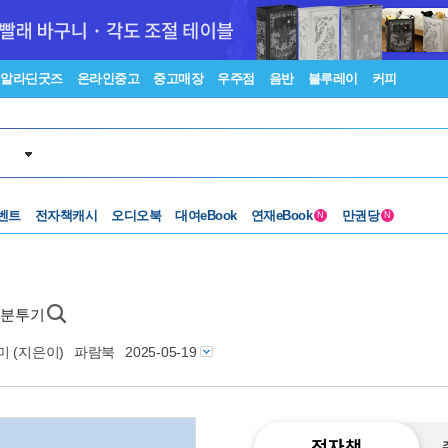
알라딘굿즈
온라인중고
중고매장
우주점
음반
블루레이
커피
벤트
전자책캐시
오디오북
대여eBook
연재eBook
만권당
N
N
 분투기
미
(지은이)
파람북
2025-05-19
전자책