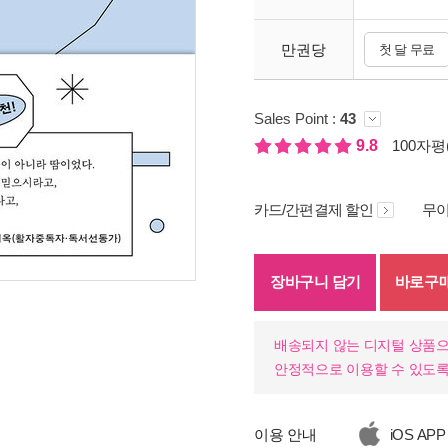
만권당
첫 달 무료
Sales Point :
43
9.8
100자평(
카드/간편결제 할인
무이
장바구니 담기
바로구
기
배송되지 않는 디지털 상품으
안정적으로 이용할 수 있도록
이용 안내
iOS APP