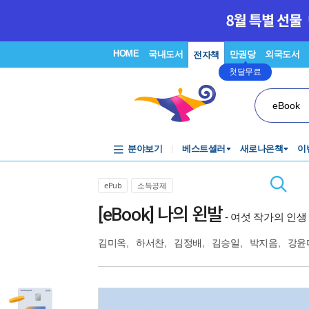
HOME
국내도서
만권당
외국도서
전자책
첫달무료
eBook
분야보기
베스트셀러
새로나온책
이
ePub
소득공제
[eBook] 나의 왼발
- 여섯 작가의 인생
김미옥
,
하서찬
,
김정배
,
김승일
,
박지음
,
강윤