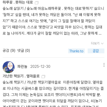
하루꽃 . 못하는 대로
나무 한 그루에 달린 잎이 모두 다르게 생겼고, 강아지풀조차 잎이 모
숲노래 삶읽기 / 숲노래 마음노래하루꽃 . 못하는 대로‘못하기’ 싫으니
두 다르고, 토끼풀도 다 다른 크기와 모습인 줄 알 테지요. 다 다르기
‘잘하고’ 싶을 텐데, 네가 못하는 까닭은 둘이야. “난 왜 이렇게 못하
에 어울리며 살아가는 숲(자연)일 뿐, 나쁘거나 좋은 모습(디자인)이
지?” 하고 스스로 여기는 탓에, “굳이 그 일을 잘해야 할 까닭이
란 처음부터 있을 까닭마저 없습니다. 이러한 결을 읽고서 마음에 새
없”기 때문이야. 스스로 ‘못한다’고 씨앗을 자꾸 심으니, 못하는 길대
길 적에 비로소 사람 사이에서도 누구나 다르게 마련인 줄 받아들입
로 늘 나아가지. 게다가 굳이 잘할 까닭이 없는 터라, 그냥 못하게 마
니다. 사람들이 잘못 여기는 대목 가운데 하나로, ‘흰사람(백인)’이기
련이야. 네가 이 삶에서 새롭게 배울 뜻이 있지 않으니 못하는데, 이때
에 살갗이 희지는 않은데, 너무 모릅니다. 흰사람도 들숲에서 일하며
더보기
에는 ‘못하는 나날’을 배워. ‘못하는 마음’을 배우고, ‘못하는 나’와 ‘못
뛰놀 적에는 아이어른 모두 ‘구릿빛’이게 마련입니다. 흙사람도 들숲
공감 (
9
)
댓글 (0)
하는 너(이웃)’를 가만히 알아보곤 해. 무엇을 잘한다면, 잘하는 손짓
을 잊으면 허여멀건 살빛으로 바뀌고, 흙사람도 들숲메바다를 품으면
과 매무새를 배울 테지. 잘하는 대로 펴는 하루를 배우고, 잘하면서 느
서 뛰놀면 차츰 ‘까무잡잡’하게 바뀝니다. 《행복은 먹고자고 기다리
끼거나 누리는 모든 마음을 배우고, ‘잘하는 나’하고 ‘잘하는 너(동
고 5》을 기다리고 기다려서 읽었습니다. 우리집 두 아이랑 함께 읽는
파란놀
2025-12-30
메뉴
무)’를 차분히 헤아리곤 해. 네가 “못하는 대로인 나”를 받아들일 적
그림꽃 가운데 하나입니다. 마음을 기울이는 길이 무엇인지 들려주는
가난한 책읽기 . 옆마을로
에는 “못하는 대로인 너(이웃·동무)”를 고스란히 받아들여. 네가 “못
줄거리입니다. 마음을 기울여서 스스로 짓는 하루는 어떻게 태어나는
숲노래 책읽기 / 가난한 책읽기옆마을로 이른아침에 달렸다. 옆마을
하는 대로인 나”를 못 받아들이는 터라 “못하는 대로인 너”를 못 받아
지 보여주는 이야기입니다. 마음을 기울여서 마주하는 여러 사람이
로 지나가는 시골버스를 잡으려는 길이었다. 한겨울 아침달리기는 즐
들인단다. 게다가 “잘하는 나”를 자꾸 쳐다보면 “잘하는 너(남)”를 미
저마다 어떻게 든든히 다리로 서서 즐겁게 손으로 빚고 엮고 가꾸고
겁다. 그저 이제는 논둑길도 모조리 잿더미(시멘트)라서 딱딱할 뿐.
워하거나 싫어해. “함께 잘하는 길”을 외려 안 바란단다. “혼자 잘하
짓는지 밝히는 알맹이입니다. ‘한달벌이’란 뭘까요? ‘한해벌이’란 무
아이어른이 걷는 곳이라면 잿더미로 뒤덮을 까닭이 없으나, 쇠(농기
는 길”을 가고픈 나머지, “잘하는 너(둘레·모두)”를 내치거나 물리치
엇이지요? 우리는 무엇을 하려고 돈을 벌거나 ‘돈벌자리’를 찾아야 하