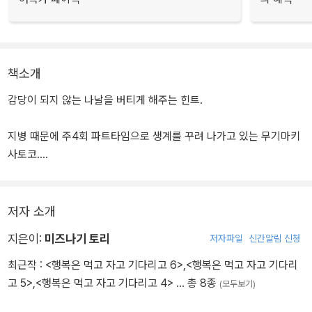
책소개
감당이 되지 않는 나날을 버티게 해주는 힌트.
지병 때문에 주4회 파트타임으로 생계를 꾸려 나가고 있는 무기마키
사토코.
마음대로 따라주지 않는 몸 때문에 때로는 포기해야 하는 일도 있다.
우울한 날엔 맛있는 밥으로 기운을 비축하면서.
단지, 회사 사람들과 교류를 돈독히 다지며 사토코는 조금씩 앞을 향
저자 소개
하게 되는데...?!
지은이:
미즈나기 토리
저자파일
신간알림 신청
SHIAWASE WA TABETE NETE MATE
최근작 :
<행복은 먹고 자고 기다리고 6>
,
<행복은 먹고 자고 기다리
ⓒ2024 TORI MIZUNAGI (AKITASHOTEN JAPAN
고 5>
,
<행복은 먹고 자고 기다리고 4>
… 총 8종
(모두보기)