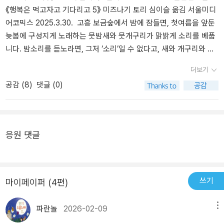
《행복은 먹고자고 기다리고 5》 미즈나기 토리 심이슬 옮김 서울미디
어코믹스 2025.3.30. 고흥 보금숲에서 밤에 잠들면, 첫여름을 앞둔
늦봄에 구성지게 노래하는 뭇밤새와 뭇개구리가 맑밝게 소리를 베풉
니다. 밤소리를 듣노라면, 그저 ‘소리’일 수 없다고, 새와 개구리와 바
람이 들려주는 마음이 묻어난다고, 오롯이 ‘노래’로구나 하고 느낍니
더보기
다. 이제 밤이 저물고 얼추 03시 30분부터 동이 희뿌윰히 트는데, 이
공감 (
8
)
댓글 (0)
즈음에는 뭇개구리 소리는 잦아들고 온갖 낮새가 하나둘 깨어나서 아
침까지 신나게 소리를 베풉니다. 새벽소리와 아침소리를 듣노라면,
‘지저귄다’고도 할 수 없을 뿐 아니라 ‘새가 운다’고도 말하기 어렵고,
언제나 ‘새노래’에 ‘새벽노래’로구나 싶습니다. 어느 분이 “자연에 나
응원 댓글
쁜 디자인이 없다”고 말씀하는데, 이 말을 들으면서 아예 말이 될 수
없다고 느꼈습니다. “나쁜 디자인은 살아남을 수 없”기 때문이 아니
라, 그저 다 다른 숨결이 다 다른 몸을 입고서 다 다르게 살기 때문입
니다. 더 낫거나 좋은 모습(디자인)이기 때문에 살아남는 결이 아니
쓰기
마이페이퍼 (4편)
라, 그저 다른 숨빛으로 살기에 “그렇게 보일” 뿐입니다. 숲에는
‘숲’이 있을 뿐, ‘디자인’이 없습니다. 숲에는 ‘숲’이 있게 마련이라, ‘좋
파란놀
2026-02-09
메뉴
거나 나쁜 디자인’은 처음부터 있지도 않습니다. 숲을 제대로 본다면,