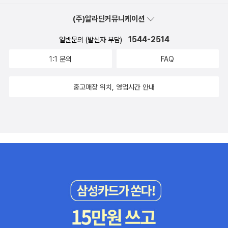
다 어리석지 않다. 바람맛을 느끼면서 날씨를 읽는 사람이라면, 책을
른이 한몸으로 움직이도록 끝없이 얘기해야지요. 이제는 ‘멋대로(승
안 읽어도 어질다. 바람맛을 모르면서 날씨알림(기상예보)만 쳐다보
(주)알라딘커뮤니케이션
자독식)’를 걷어치우고서, “내가 나라지기로 뽑히더라도, 벼슬자리
는 사람이라면, 책을 많이 읽어도 어리석다. 그나저나 “책을 읽는 사
(장관·기관장)는 서로 고르게 나누어서 일을 잘할 만한 사람으로 함께
1544-2514
일반문의 (발신자 부담)
람”이란, 날마다 5분이라도 스스로 틈을 내어서 종이책을 차분히 펼
뽑겠습니다” 하고 밝힐 뿐 아니라 지킬 수 있는 틀로 갈 일이라고 봅
치는 매무새인 사람을 가리킨다. 하루라도 5분이라는 틈을 내지 못
1:1 문의
FAQ
니다.ㅍㄹㄴ‘드디어 손에 넣은 24시간을 날 위해 쓸 수 있는 기쁨.’ (2
하거나 않는다면 “책 안 읽는 사람”이다. 흙날이나 쉼날에 한꺼번에
7쪽)“뭐, 처음엔 다들 가볍게 여겨서 힘들 때도 있었지만, 똑같이 그
몰아서 하루 내내 읽을 적에도 “책 안 읽는 사람”이다. “책을 읽는 사
중고매장 위치, 영업시간 안내
런 말을 해도 앞으로 계속 만나고 싶은 사람과 그렇지 않은 사람이 있
람”은 ‘몰아읽기’를 안 한다. “책을 읽는 사람”은 모든 하루를 스스로
어서, 난 지금 인간관계를 정비하는 시기라고 받아들이기로 했어요.”
그린 꿈을 바탕으로 일을 알맞게 하고서 알맞게 쉴 줄 아는 사람을 가
(44쪽)“저는 애들을 위해 일하고, 조만간 부모님 간병도 해야 할 텐
리킨다. “책을 읽는 사람”은 날마다 알맞게 종이책을 펼칠 뿐 아니라,
데, 평생 일만 하면 내 인생은 언제 살지? 그런 생각이 들지 뭐예요.”
사람책과 나무책과 숲책과 들책과 바람책과 흙책과 꽃책과 벌레책과
(72쪽)“게다가! 돈을 위해 무리하게 일했다가 몸이 망가져서 치료비
나비책과 새책과 개구리책을 두루 읽는다. 아직 “책 안 읽는 사람”이
에 돈을 쓰는 건 뭔가 잘못돼도 한참 잘못됐어요!” (73쪽)“우리 집은
곁이나 둘레이 있다면, 이 나라에 어리석은 사람이 아직 수두룩하다
지금으로도 충분하지 않을까? 많은 재료가 모여 완성된 우리 집만의
고 하더라도, 비록 책을 안 읽느라 어리석은 사람이어도, 우리 삶터 곳
수제비 같잖아.” (114쪽)“이렇게 타인의 컨디션을 배려하면서 요리하
곳을 이루는 든든한 기둥이라 여기면서 차분히 이야기로 풀고 품어야
는 거 좋네요. 저는 이제 누군가와 함께 사는 건 상상조차 안 돼서, 금
할 일이라고 생각한다. 아직 어리석은 ‘한집사람’과 ‘곁사람’을 생각해
방 몸에 탈이 나니까, 맨날 저 말고 다른 사람을 생각할 여유가 없거든
보자. 먼발치에 있는 어리석은 남들은 쳐다보지 말고서, 먼저 우리 가
요.” (141쪽)“아마 세상에서 제일 맛있는 건, 평소에 먹는 평범한 음