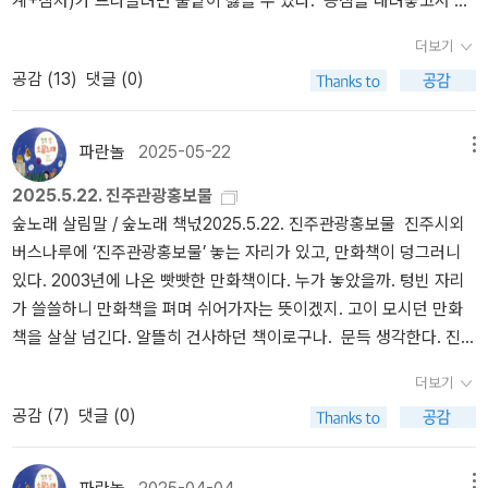
계+짐차)가 드나들려면 풀밭이 싫을 수 있다. 등짐을 내려놓고서 숨
거나 내쫓기까지 하지. 너는 언제나 ‘나(너)’를 바라보고 받아들일 노
는가요? 이 나라는 총칼(전쟁무기·군수산업·자주국방)에 돈을 얼마나
을 돌린다. 기지개를 켜고서 글종이를 꺼낸다. 여러 날 띄엄띄엄 쓴 노
릇인데, 모든 날마다 “못하는 대로인 나”를 볼 노릇이야. 무엇보다도
쏟아붓는지요? 이 나라는 갖은 나루터(공항·항구·터미널)에 돈을 얼
더보기
래를 천천히 옮겨쓴다. 하루에 한두 가지씩 누구나 노래를 쓰고서 읊
“하는 나”를 보고 “하는 너”를 봐야지. ‘할’ 적에는 ‘못하다·잘하다’가
마나 들이붓는가요? 오늘날 시골은 서울을 흉내냅니다. 하나부터 열
공감 (
13
)
댓글 (0)
고 나눌 수 있으면, 파란별에 늘 파란바람이 싱그러우리라 본다. 놀며
아닌 ‘하다’를 봐야지. 무엇을 하고, 왜 하고, 언제 하고, 어떻게 하고,
까지 ‘서울이 하는 대로’ 따라가고, ‘서울에 있는 대로’ 흉내를 내요. 그
노래하면 된다. 허울(문학+창작+예술)을 벗으면 누구나 노래님이요
누구랑 하는 길인지 하나씩 짚으면 돼. 온누리 모든 풀꽃나무를 보겠
런데 처음 몇 가지만 따라가거나 흉내를 낼 뿐, 서울에서 바꾸거나 고
노래꽃이다. 허울을 쓰니까 시인에 작가에 예술가이다. 서울로 가는
니? 2월꽃은 4월이나 6월에 못 펴. 7월꽃은 5월은커녕 3월에 못 피
치거나 가꾸는 길은 좀처럼 안 따라가고 안 배우더군요. 이를테면, 이
파란놀
2025-05-22
메뉴
시외버스는 08:30에 고흥읍에서 움직인다. 나는 시외버스를 코앞에
지. 모든 풀과 꽃과 나무는 “못 피는 철”을 제대로 알면서 ‘필’ 철만 본
제 서울 곳곳에서는 ‘빛먼지(빛공해)’라 여겨서 밤에 길불을 줄이는
2025.5.22. 진주관광홍보물
둘 때까지 09:10으로 잘못 보았다. 09:10은 부산 가는 시외버스인데,
단다. 2026.1.24.흙.ㅍㄹㄴ글 : 숲노래·파란놀(최종규). 낱말책을 쓴
데, 오히려 시골에서는 길불을 늘립니다. 서울에서는 아이들이 먹는
숲노래 살림말 / 숲노래 책넋2025.5.22. 진주관광홍보물 진주시외
자칫 서울버스를 놓칠 뻔한다. 오늘은 ‘느긋’이 아니라 ‘느림보’였네.
다. 《새로 쓰는 말밑 꾸러미 사전》, 《미래세대를 위한 우리말과 문해
모둠밥(급식)을 ‘농약 없는 낟알과 푸성귀’로 바꾸어 가는데, 정작 시
버스나루에 ‘진주관광홍보물’ 놓는 자리가 있고, 만화책이 덩그러니
그래도 08:27에 멀쩡하게 잘 탄다. 깡똥소매 한 벌을 챙기려다가 말
력》, 《들꽃내음 따라 걷다가 작은책집을 보았습니다》, 《우리말꽃》,
골에서는 ‘드론으로 농약 듬뿍 뿌리기’에 나랏돈을 어마어마하게 퍼붓
있다. 2003년에 나온 빳빳한 만화책이다. 누가 놓았을까. 텅빈 자리
았다. 속에 받친 깡똥소매옷은 나달나달하다. 겉에 걸친 긴소매를 벗
《쉬운 말이 평화》, 《곁말》, 《책숲마실》, 《우리말 수수께끼 동시》,
습니다. 《행복은 먹고자고 기다리고》는 닷걸음을 지나서 엿걸음 이
가 쓸쓸하니 만화책을 펴며 쉬어가자는 뜻이겠지. 고이 모시던 만화
어야 할 수 있는데, 아무래도 챙겨야 했지 싶다. 겨울볕이 한창인 낮에
《시골에서 살림 짓는 즐거움》, 《이오덕 마음 읽기》을 썼다. blog.nav
야기를 앞둡니다. 유난히 몸이 여리고 쉽게 앓는 아가씨가 맞닥뜨릴
책을 살살 넘긴다. 알뜰히 건사하던 책이로구나. 문득 생각한다. 진주
걸을 테고, 겨울은 탈거리(버스+전철)가 모두 후끈할 텐데. 속으로 끙
er.com/hbooklove
고단한 삶길이지만, 고삭부리 아가씨를 둘러싼 마을사람과 일터사람
에 알뜰한 헌책집이 여럿 있다. 진주시청에서 이 여러 헌책집에서 손
소리를 내다가 책을 읽는다. 이어서 하루글을 쓴다. 쓰고서 쉬고, 또
이 한마음으로 조금씩 짐을 나눕니다. 저마다 짊을 수 있을 만큼 기쁘
더보기
길책을 날마다 두 자락씩 사서 이 칸에 놓는다면 참 멋스러우리라 본
쓰고서 쉰다. 차근차근 한 꼭지씩 쓰니 어느덧 서울에 들어선다. 한나
게 나눠받아요. 그리고 고삭부리 아가씨가 몸소 하려는 일을 가만히
공감 (
7
)
댓글 (0)
다. 오며가며 읽고, 미처 못 읽으면 그냥 버스와 함께 길을 떠나고, 다
절(4시간)이 참으로 휙 지나가는구나. 오늘은 맨발이니까 발바닥으
지켜봅니다. 우리 터전은 무엇을 바라보는지 짚을 노릇입니다. 돈(경
읽은 책은 버스마다 있는 그물주머니에 담고. 손길책이 시외버스를
로 길바닥을 차분히 느끼면서 다니자. 느림보 걸음새가 아닌, 느긋이
제성장)을 바라볼 적에는 고삭부리 아가씨나 ‘고삭부리 아가씨 둘레
따라서 돌고돈다면, 어느 날 다시 진주로 올 테지. 또는 어느 책을 고
걸어다니는 하루라면 땀도 덜 나고 덜 더울 마실길일 테지. 걸으면 시
메뉴