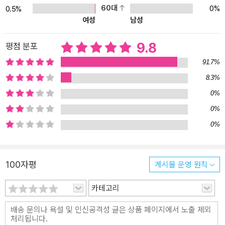
60대
0%
0.5%
여성
남성
9.8
평점 분포
91.7%
8.3%
0%
0%
0%
100자평
게시물 운영 원칙
카테고리