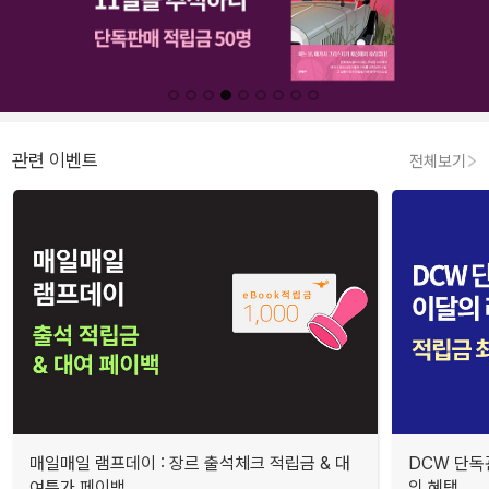
관련 이벤트
전체보기
매일매일 램프데이 : 장르 출석체크 적립금 & 대
DCW 단독
여특가 페이백
의 혜택