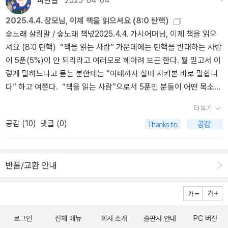
파란놀
2025-04-04
에서 일손을 거드는 사람’은 이바지를 못 하겠지요. 이와 달리, 돈이
이 품고 싶은 책벌레 곁으로 깃들 수 있다. 헌책집이 있는 모든 고장에
원하고, 버스를 타면 덥다. 버스에서 내려 걷고서 전철을 타자니 또 덥
아닌 ‘살림’을 헤아릴 적에는 나란히 서거나 어깨동무를 하면서 모든
2025.4.4. 장모님, 이제 책을 읽으셔요 (8:0 탄핵)
서 이렇게 날마다 두 자락씩 손길책을 놓으면서 여러 사람하고 긴긴
다. 다시 밖으로 나와서 걸으니 상큼하다. 겨울은 좀 추워서 오들오들
하루를 즐거운 어울림마당으로 누리고 나눌 만합니다. 우리나라는 2
숲노래 살림말 / 숲노래 책넋2025.4.4. 가시어머님, 이제 책을 읽으
마실길을 떠나 보라고 슬쩍 마음 한 자락 써 볼 수 있기를.ㅍㄹㄴ글 :
떨어야 하지 않을까. 서울은 겨울에 너무 덥다. 서울은 여름에 너무 추
025년 6월에 나라지기를 새로 뽑습니다만, 이날은 잔칫날이 아닌 싸
셔요 (8:0 탄핵) “책을 읽는 사람” 가운데에는 탄핵을 반대하는 사람
숲노래·파란놀(최종규). 낱말책을 쓴다. 《새로 쓰는 말밑 꾸러미 사
웠는데. 2025.12.29.ㅍㄹㄴ글 : 숲노래·파란놀(최종규). 낱말책을 쓴
움날 같습니다. 누가 나라지기로 뽑히든 반기고 기뻐하고 손뼉을 치
이 5푼(5%)이 안 되리라고 여러모로 헤아려 보곤 한다. 뭘 믿고서 이
전》, 《미래세대를 위한 우리말과 문해력》, 《들꽃내음 따라 걷다가 작
다. 《풀꽃나무 들숲노래 동시 따라쓰기》, 《새로 쓰는 말밑 꾸러미 사
면서 ‘높낮이 없는’ 틀을 세우도록 목소리를 내야 하지 않을까요? 누
렇게 말하느냐고 묻는 분한테는 “여태까지 살며 지켜본 바로 말합니
은책집을 보았습니다》, 《우리말꽃》, 《쉬운 말이 평화》, 《곁말》, 《책
전》, 《미래세대를 위한 우리말과 문해력》, 《들꽃내음 따라 걷다가 작
가 뽑히거나 안 뽑히면 ‘일거리가 사라지거나 늘어난다’고 여기면서,
다” 하고 여쭌다. “책을 읽는 사람”으로서 5푼인 분들이 어떤 목소리
숲마실》, 《우리말 수수께끼 동시》, 《시골에서 살림 짓는 즐거움》,
은책집을 보았습니다》, 《우리말꽃》, 《쉬운 말이 평화》, 《곁말》, 《책
꼭 누가 뽑혀야 한다고 여기거나 누가 뽑히면 안 된다고 몰아세우면,
를 낸다면, 이분들 목소리는 귀담아들을 만하리라고 생각한다. “책을
《이오덕 마음 읽기》을 썼다. blog.naver.com/hbooklove
숲마실》, 《우리말 수수께끼 동시》, 《시골에서 살림 짓는 즐거움》,
누구를 나라지기로 뽑더라도 끝없이 싸움판에 미움판에 불바다일 수
더보기
읽는 사람”으로서 탄핵을 반대하는 5푼이 있다면, 이분들은 우리 삶
《이오덕 마음 읽기》을 썼다. blog.naver.com/hbooklove
밖에 없습니다. 우리가 바라볼 곳은 ‘누구를 세우느냐’일 수 없습니
공감 (
10
)
댓글 (0)
터에서 어느 빈곳을 짚는 눈을 이야기하고 싶다는 뜻일 테니까. 나는
다. 우리가 바라볼 곳은 ‘무엇을 하느냐’여야지 싶습니다. 먼저 어린이
마땅히 100푼으로 9:0이 나오리라 보았다. “어떻게 그렇게 확신하나
를 앞자리에 세울 일입니다. 이다음으로 푸름이를 곁에 세울 일입니
요?” 하고 묻는 이웃님한테 “마땅하니까요. 아주 마땅하기에 걱정할
다. 이러고서 스무살과 서른살은 조금 뒷자리에 서고, 마흔살과 쉰살
반품/교환 안내
일도 조바심을 낼 까닭이 아예 없습니다. 우리는 마땅한 일은 으뜸길
은 더 뒷자리에 서고, 예순살과 일흔살은 더더 뒷자리에 서면서, 온나
(헌법)을 다루는 일꾼한테 맡기고서, 우리 오늘을 그리고 우리 하루를
라가 새길을 여는 슬기로운 숨빛을 이야기하고 나누고 펴면서 어울려
사랑하고 아이들 곁에서 숲살림을 짓는 마음을 펼 노릇입니다.” 하고
야 할 노릇이지 싶습니다. 보금자리를 보셔요. 엄마 뜻대로만 이끌든
여쭌다. 우리나라에는 어리석은 사람도 많도, 안 어리석은 사람도 많
아빠 뜻대로만 이끌든, 어느 한 사람 목소리대로 이끌면 다 괴롭습니
다. “책을 읽는 사람”이라서 다 어질지 않고, “책 안 읽는 사람”이라서
로그인
전체 메뉴
회사 소개
출판사 안내
PC 버전
다. 엄마아빠가 한마음을 이루도록 끝없이 얘기할 노릇이고, 아이어