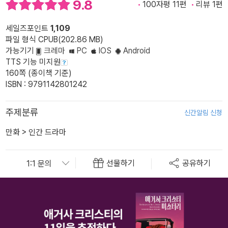
9.8
100자평 11편
리뷰 1편
세일즈포인트
1,109
파일 형식 CPUB(202.86 MB)
가능기기
크레마
PC
IOS
Android
TTS 기능 미지원
160쪽 (종이책 기준)
ISBN : 9791142801242
주제분류
신간알림 신청
만화
>
인간 드라마
선물하기
공유하기