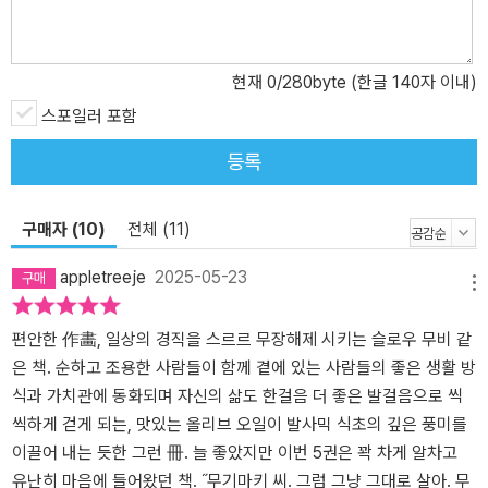
현재
0
/280byte (한글 140자 이내)
스포일러 포함
등록
구매자 (10)
전체 (11)
appletreeje
2025-05-23
메뉴
편안한 作畵, 일상의 경직을 스르르 무장해제 시키는 슬로우 무비 같
은 책. 순하고 조용한 사람들이 함께 곁에 있는 사람들의 좋은 생활 방
식과 가치관에 동화되며 자신의 삶도 한걸음 더 좋은 발걸음으로 씩
씩하게 걷게 되는, 맛있는 올리브 오일이 발사믹 식초의 깊은 풍미를
이끌어 내는 듯한 그런 冊. 늘 좋았지만 이번 5권은 꽉 차게 알차고
유난히 마음에 들어왔던 책. ˝무기마키 씨. 그럼 그냥 그대로 살아. 무