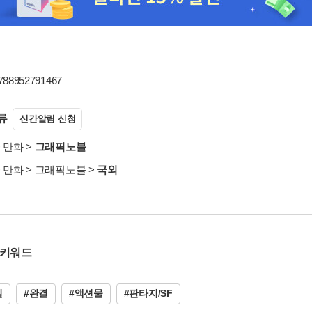
9788952791467
류
신간알림 신청
>
만화
>
그래픽노블
>
만화
>
그래픽노블
>
국외
 키워드
질
#완결
#액션물
#판타지/SF