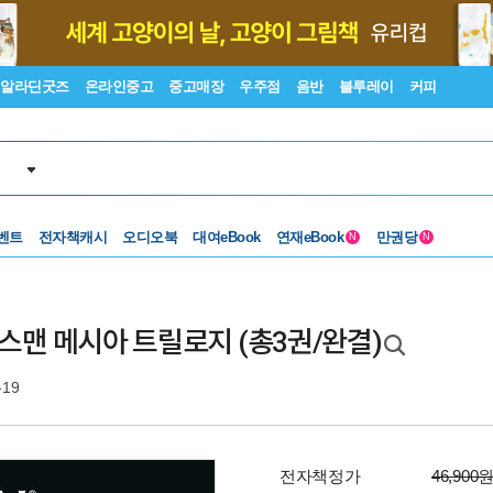
알라딘굿즈
온라인중고
중고매장
우주점
음반
블루레이
커피
벤트
전자책캐시
오디오북
대여eBook
연재eBook
만권당
N
N
] 엑스맨 메시아 트릴로지 (총3권/완결)
-19
전자책정가
46,900