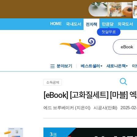
HOME
국내도서
만권당
외국도서
전자책
첫달무료
eBook
분야보기
베스트셀러
새로나온책
이
소득공제
[eBook] [고화질세트] [마블
에드 브루베이커
(지은이)
시공사(만화)
2025-02
3
권