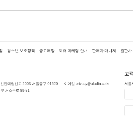
침
청소년 보호정책
중고매장
제휴·마케팅 안내
판매자 매니저
출판사
고객
신판매업신고 2003-서울중구-01520
이메일 privacy@aladin.co.kr
서울시
구 서소문로 89-31