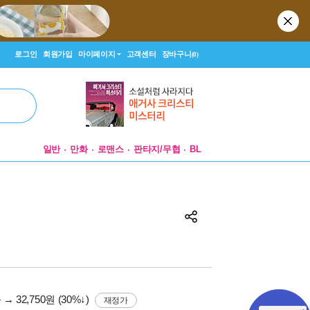
로그인
회원가입
마이페이지
고객센터
장바구니
(0)
일반
만화
로맨스
판타지/무협
BL
원
→ 32,750원 (30%↓)
재정가