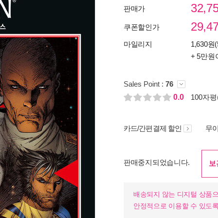
32,7
판매가
29,4
쿠폰할인가
마일리지
1,630원(
+ 5만원
Sales Point :
76
0.0
100자평(
카드/간편결제 할인
무이
판매중지되었습니다.
보
배송되지 않는 디지털 상품으
안정적으로 이용할 수 있도록