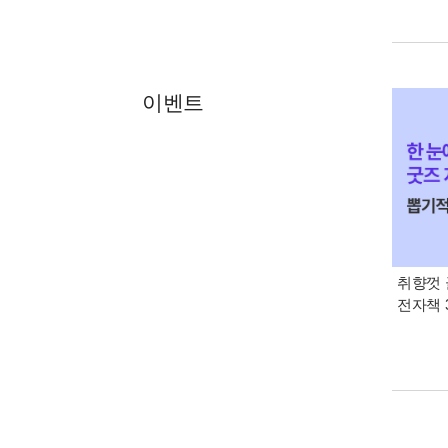
이벤트
취향껏 
전자책 