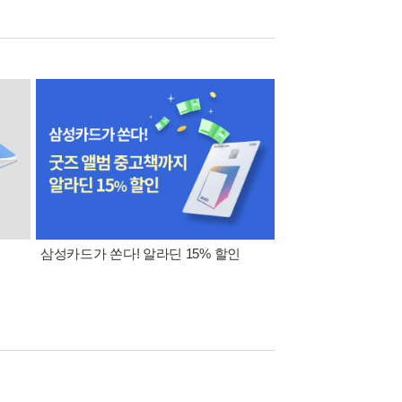
삼성카드가 쏜다! 알라딘 15% 할인
오늘의 추천 eBook(
(매일 적립금, 10% 쿠