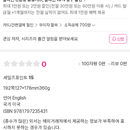
최대 1만원 또는 2만원 할인(전월 30만원 또는 60만원 이용 시) / 카드 발
급월 +1개월까지는 전월 실적이 없어도 최대 1만원 혜택 제공
카드/간편결제 할인
무이자 할부
소득공제 700원
관심 저자, 시리즈의 출간 알림을 받아보세요
신청
0
100자평 0편
리뷰 0편
세일즈포인트
15
192쪽
127*178mm
360g
언어 English
국가 미국
ISBN 9781797235431
(종수가 많은) 외서는 해외거래처에서 제공하는 정보가 부족하여 표
시하지 못하는 경우가 있습니다.