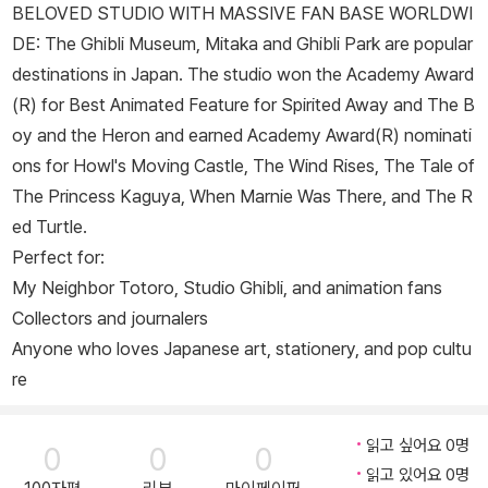
BELOVED STUDIO WITH MASSIVE FAN BASE WORLDWI
DE: The Ghibli Museum, Mitaka and Ghibli Park are popular
destinations in Japan. The studio won the Academy Award
(R) for Best Animated Feature for
Spirited Away
and
The B
oy and the Heron
and earned Academy Award(R) nominati
ons for
Howl's Moving Castle
,
The Wind Rises
,
The Tale of
The Princess Kaguya
,
When Marnie Was There
, and
The R
ed Turtle
.
Perfect for:
My Neighbor Totoro
, Studio Ghibli, and animation fans
Collectors and journalers
Anyone who loves Japanese art, stationery, and pop cultu
re
읽고 싶어요 0명
0
0
0
읽고 있어요 0명