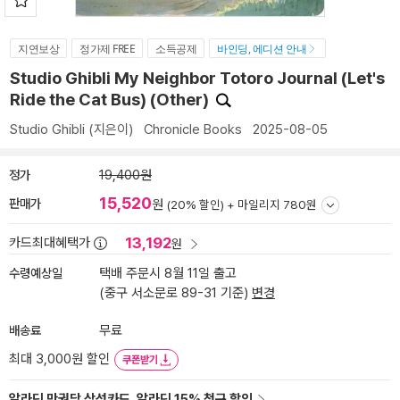
지연보상
정가제 FREE
소득공제
바인딩, 에디션 안내
Studio Ghibli My Neighbor Totoro Journal (Let's
Ride the Cat Bus) (Other)
Studio Ghibli
(지은이)
Chronicle Books
2025-08-05
정가
19,400원
15,520
판매가
원
(20% 할인) +
마일리지 780원
13,192
카드최대혜택가
원
수령예상일
택배 주문시 8월 11일 출고
(중구 서소문로 89-31 기준)
변경
배송료
무료
최대 3,000원 할인
쿠폰받기
알라딘 만권당 삼성카드, 알라딘 15% 청구 할인