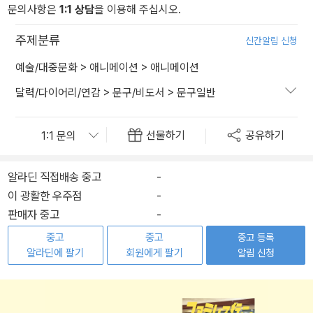
문의사항은
1:1 상담
을 이용해 주십시오.
주제분류
신간알림 신청
예술/대중문화
>
애니메이션
>
애니메이션
달력/다이어리/연감
>
문구/비도서
>
문구일반
선물하기
공유하기
알라딘 직접배송 중고
-
이 광활한 우주점
-
판매자 중고
-
중고
중고
중고 등록
알라딘에 팔기
회원에게 팔기
알림 신청