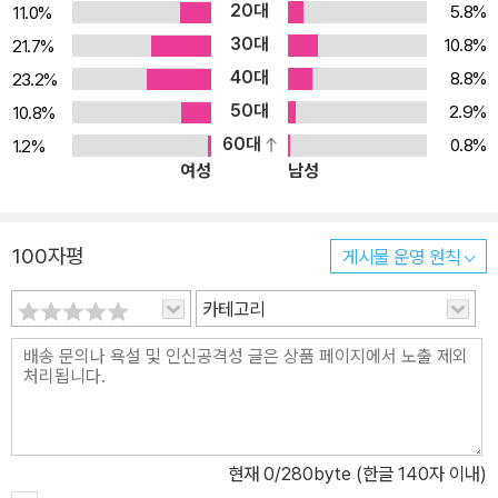
20대
5.8%
11.0%
30대
10.8%
21.7%
40대
8.8%
23.2%
50대
2.9%
10.8%
60대
0.8%
1.2%
여성
남성
100자평
게시물 운영 원칙
카테고리
현재
0
/280byte (한글 140자 이내)