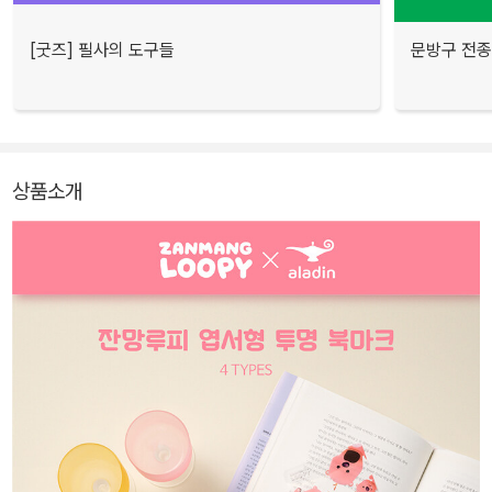
[굿즈] 필사의 도구들
문방구 전종 
상품소개