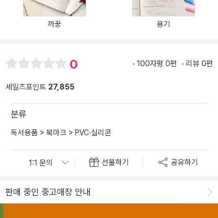
까꿍
용기
0
100자평 0편
리뷰 0편
세일즈포인트
27,855
분류
독서용품
>
북마크
>
PVC·실리콘
선물하기
공유하기
판매 중인 중고매장 안내