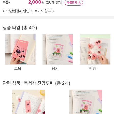
2,000
쿠폰가
원 (20% 할인)
쿠폰받기
카드/간편결제 할인
무이자 할부
상품 타입 (총 4개)
그윽
용기
잔망
관련 상품 : 독서왕 잔망루피 (총 2개)