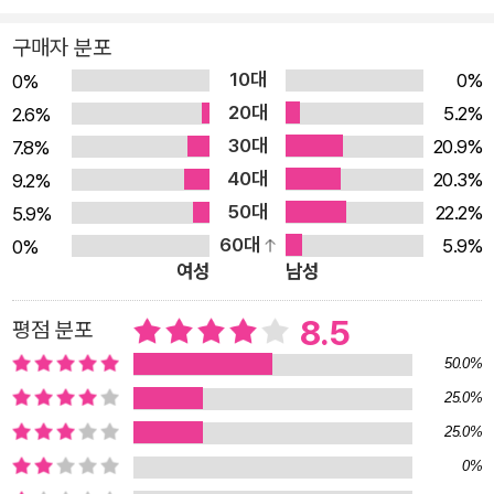
AI의 등장에 위협을 느끼는 프로그래머 - 과제물 샘플 코드
구매자 분포
를 보고 맨땅에 헤딩하는 기분을 느끼는 학생 배우는 내용 -
10대
AI 기반 도구의 핵심 기능 - 개발자를 위한 프롬프트 엔지니
0%
0%
20대
어링 - 깃허브 코파일럿과 아마존 Q 디벨로퍼 같은 코드 보
5.2%
2.6%
30대
조 시스템의 장단점 및 사용 사례 - 요구사항 정의, 계획 수
20.9%
7.8%
40대
립, 코딩, 디버깅, 테스트 등 소프트웨어 개발 생명주기에 AI
20.3%
9.2%
50대
도구를 사용하는 법 - 챗GPT, 제미나이, 클로드 등 LLM 서
22.2%
5.9%
60대
비스를 프로그래밍 과정에서 사용하는 방법
5.9%
0%
여성
남성
8.5
평점 분포
50.0%
25.0%
25.0%
0%