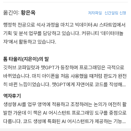
디어, 2023), 『GPT-4를 활용한 인공지능 앱 개발』(한빛미디어,
옮긴이:
황은옥
저자파일
신간알림 신청
2023 ), 『AI 시대의 프로그래머』(한빛미디어, 2024)를 번역했
습니다.
행정학 전공으로 석사 과정을 마치고 빅데이터·AI 스타트업에서
기획 및 분석 업무를 담당하고 있습니다. 커뮤니티 ‘데이터야놀
자’에서 활동하고 있습니다.
톰 타울리(지은이)의 말
깃허브 코파일럿과 챗GPT가 등장하며 프로그래밍은 극적으로
바뀌었습니다. 마치 아이폰을 처음 사용했을 때처럼 판도가 완전
히 바뀐 느낌이었습니다. 챗GPT에게 자연어로 코드를 작성해달
라고 요청하거나 비주얼 스튜디오 코드에서 코드 작성에 필요한
역자후기
내용을 입력하면, 원하는 코드가 생성됩니다. 거기다 챗GPT는
생성형 AI를 업무 영역에 적용하고 조정하려는 논의가 여전히 활
이미지를 코드로 변환하기까지 합니다. 저는 실제로 앱을 만들면
발한 가운데 이 책은 AI 어시스턴트 프로그래밍 도구를 중점으로
서 챗GPT를 사용하기 시작했습니다. 챗GPT는 브레인스토밍이
다룹니다. 코드 생성에 특화된 AI 어시스턴트가 제공하는 기능을
나 요구사항 정리, 단위 테스트 설정 등 여러 작업에 도움을 줬습
비롯해 기획부터 배포를 포괄하는 개발 전 영역에서 범용 LLM