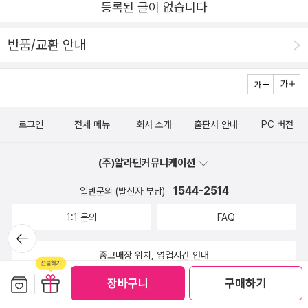
등록된 글이 없습니다
반품/교환 안내
로그인
전체 메뉴
회사 소개
출판사 안내
PC 버전
(주)알라딘커뮤니케이션
1544-2514
일반문의 (발신자 부담)
1:1 문의
FAQ
뒤로가
기
중고매장 위치, 영업시간 안내
보관함담기
선물하기
장바구니
구매하기