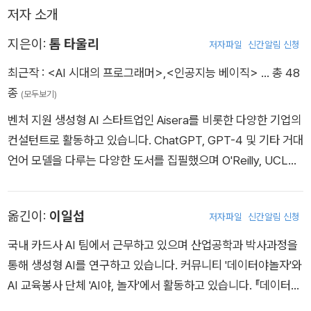
저자 소개
지은이:
톰 타울리
저자파일
신간알림 신청
최근작 :
<AI 시대의 프로그래머>
,
<인공지능 베이직>
… 총 48
종
(모두보기)
벤처 지원 생성형 AI 스타트업인 Aisera를 비롯한 다양한 기업의
컨설턴트로 활동하고 있습니다. ChatGPT, GPT-4 및 기타 거대
언어 모델을 다루는 다양한 도서를 집필했으며 O'Reilly, UCLA,
Pluralsight에서 파이썬을 사용한 딥러닝 및 머신러닝 모델을 만
드는 방법과 자연어 처리 등 인공지능에 대한 다양한 강의를 진행
옮긴이:
이일섭
저자파일
신간알림 신청
했습니다.
국내 카드사 AI 팀에서 근무하고 있으며 산업공학과 박사과정을
통해 생성형 AI를 연구하고 있습니다. 커뮤니티 '데이터야놀자'와
AI 교육봉사 단체 'AI야, 놀자'에서 활동하고 있습니다. 『데이터
품질의 비밀』(디코딩, 2023)과 『MLOps 실전 가이드』(한빛미