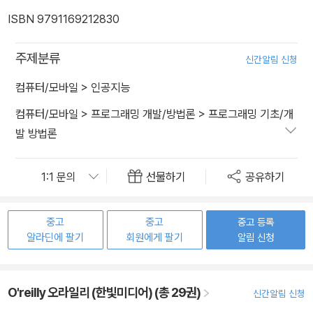
ISBN 9791169212830
주제분류
신간알림 신청
컴퓨터/모바일
>
인공지능
컴퓨터/모바일
>
프로그래밍 개발/방법론
>
프로그래밍 기초/개
발 방법론
선물하기
공유하기
중고
중고
중고 등록
알라딘에 팔기
회원에게 팔기
알림 신청
O'reilly 오라일리 (한빛미디어) (총 29권)
신간알림 신청