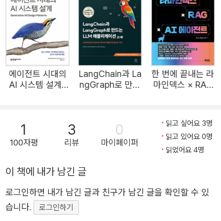
특화 AI에 이르기까지 다양한 도구를 사용하는 방법을 소개
합니다. 초보자부터 경험 많은 프로그래머까지 AI와 함께 개
발 생산성을 높여봅시다. AI의 시대, 프로그래머의 역할이
바뀐다. 챗GPT와 깃허브 코파일럿의 등장으로 이제 프로그
래머의 역할은 혁신적으로 변화하고 있습니다. 이제 프로그
에이전트 시대의
LangChain과 La
한 번에 끝내는 라
래머는 단순히 코드를 작성하는 사람이 아닌 창의적인 해결
AI 시스템 설계 :
ngGraph로 만드
마인덱스 × RAG
책을 만들어내는 문제 해결사가 되어야 합니다. 빠르게 변화
RAG, 최적화, 가
는 LLM 애플리케
× AI 에이전트
드레일로 완성하
이션 2/e
하는 AI 기술에 휩쓸리지 않고 프로그래밍 과정에 활용하는
는 32가지 프로덕
방법을 손에 넣으세요. 이 책은 AI 도구를 단순히 사용하는
읽고 싶어요 3명
1
3
0
션 패턴
읽고 있어요 0명
방법을 넘어서, AI를 사용해 개발 능력을 극대화하는 전략을
100자평
리뷰
마이페이퍼
읽었어요 4명
제시합니다. 프로그래머가 반드시 갖추어야 할 역량과 AI와
협력해 더 나은 결과물을 창출하는 방법을 이 책에서 만나세
이 책에 내가 남긴 글
요. AI와 함께 여러분의 개발 생산성을 최대치로 끌어올려 A
로그인하면 내가 남긴 글과 친구가 남긴 글을 확인할 수 있
I 시대의 프로그래머가 되어 혁신의 선두에 서세요. 대상 독
습니다.
로그인하기
자 - 프로그래밍 과정에서 AI를 적극 활용하려는 개발자 -