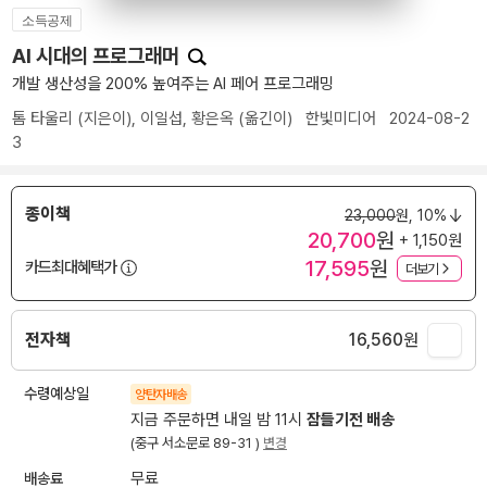
소득공제
AI 시대의 프로그래머
개발 생산성을 200% 높여주는 AI 페어 프로그래밍
톰 타울리
(지은이),
이일섭
,
황은옥
(옮긴이)
한빛미디어
2024-08-2
3
종이책
23,000
원,
10%
20,700
원
+ 1,150원
17,595
원
카드최대혜택가
더보기
전자책
16,560
원
수령예상일
양탄자배송
지금 주문하면 내일 밤 11시
잠들기전 배송
(중구 서소문로 89-31 )
변경
배송료
무료