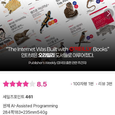
8.5
100자평 1편
리뷰 3편
세일즈포인트
461
원제 AI-Assisted Programming
284쪽
183*235mm
540g