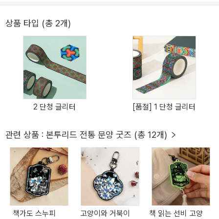
상품 타입 (총 2개)
2 단청 글리터
[품절] 1 단청 글리터
관련 상품 : 본투리드 전통 문양 굿즈 (총 12개)
책가도 스누피
고양이와 거북이
책 읽는 선비 고양