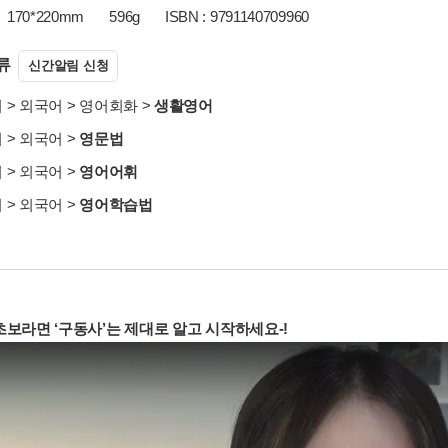
170*220mm
596g
ISBN : 9791140709960
류
신간알림 신청
서
>
외국어
>
영어회화
>
생활영어
서
>
외국어
>
영문법
서
>
외국어
>
영어어휘
서
>
외국어
>
영어학습법
초보라면 ‘구동사’는 제대로 알고 시작하세요-!