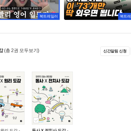
북트레일러
북트레
감
(총 2권 모두보기)
신간알림 신청
 원리 도감
-
동사 X 전치사 도감
-