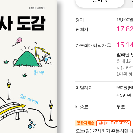
정가
19,800
17,8
판매가
15,1
카드최대혜택가
알라딘 
최대 1만
시) / 
1만원 
마일리지
990원(5
+ 5만원
배송료
무료
양탄자배송
썬데이 EXPRESS
오늘(일) 22시까지 주문하면 내