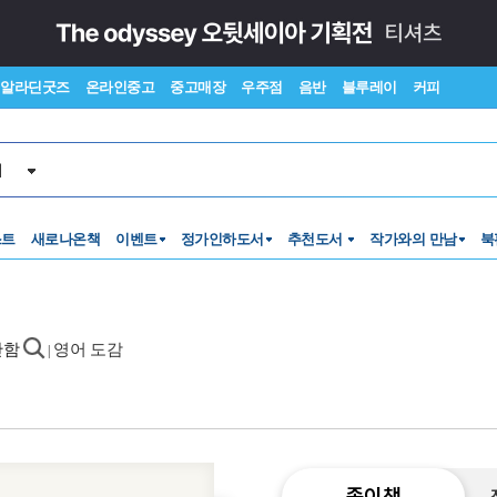
알라딘굿즈
온라인중고
중고매장
우주점
음반
블루레이
커피
서
스트
새로나온책
이벤트
정가인하도서
추천도서
작가와의 만남
북
안함
영어 도감
|
종이책