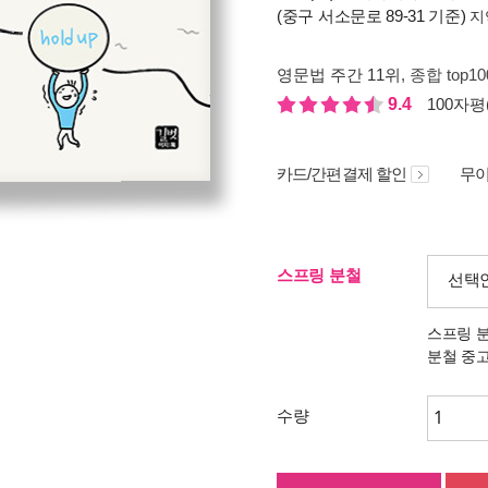
(중구 서소문로 89-31 기준)
지
영문법 주간 11위
, 종합 top1
9.4
100자평(
카드/간편결제 할인
무이
스프링 분철
선택
스프링 
분철 중
수량