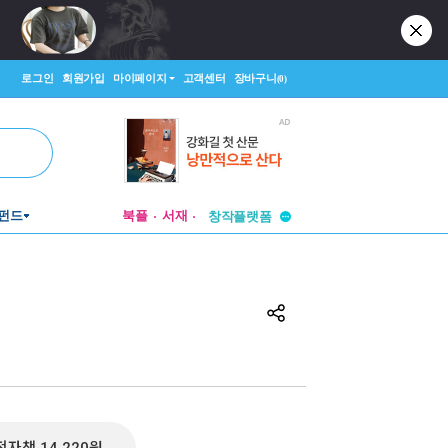
로그인
회원가입
마이페이지
고객센터
장바구니
(0)
투비컨티뉴드
펀드
북플
서재
창작플랫폼
투비컨티뉴드