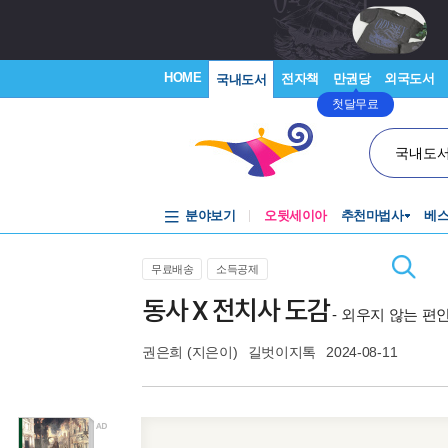
HOME
전자책
만권당
외국도서
국내도서
첫달무료
국내도
분야보기
오뒷세이아
추천마법사
베
무료배송
소득공제
동사 X 전치사 도감
- 외우지 않는 편
권은희
(지은이)
길벗이지톡
2024-08-11