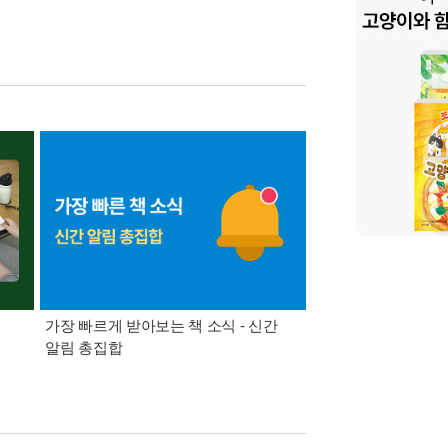
가장 빠르게 받아보는 책 소식 - 신간
경기컬처패스 1만원 
알림 총집합