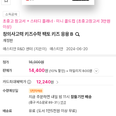
소득공제
초중고 참고서 + 스터디 플래너 · 미니 콜드컵 (초중고참고서 3만원
이상)
창의사고력 키즈수학 팩토 키즈 응용 B
개정판
매스티안 R&D 센터
(지은이)
매스티안
2024-06-20
정가
16,000원
14,400
판매가
원
(10% 할인) +
마일리지 800원
12,240
카드최대혜택가
원
수령예상일
양탄자배송
지금 주문하면 내일 밤 11시
잠들기전 배송
(중구 서소문로 89-31 )
변경
배송료
유료 (도서 1만5천원 이상 무료)