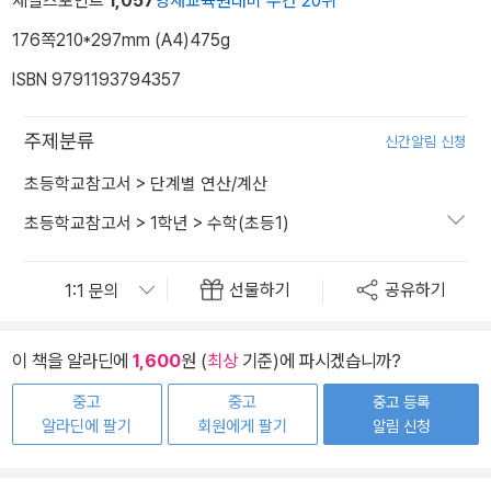
세일즈포인트
1,057
영재교육원대비 주간 20위
176쪽
210*297mm (A4)
475g
ISBN 9791193794357
주제분류
신간알림 신청
초등학교참고서
>
단계별 연산/계산
초등학교참고서
>
1학년
>
수학(초등1)
선물하기
공유하기
이 책을 알라딘에
1,600
원 (
최상
기준)에 파시겠습니까?
중고
중고
중고 등록
알라딘에 팔기
회원에게 팔기
알림 신청