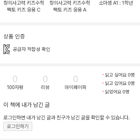
창의사고력 키즈수학
창의사고력 키즈수학
소마셈 A1 : 1학년
가능하며 친절하고 자세한 풀이를 제공하여 아이들 스스로 틀린 문제
팩토 키즈 응용 C
팩토 키즈 응용 A
에 대해 제대로 이해하며 혼자서도 중요 사항을 빼놓지 않고 효과적
으로 공부할 수 있도록 하였습니다. 4) 진단평가, 형성평가, 총괄평가
제공 매스티안 홈페이지(http://www.mathtian.com)를 통해 제공
상품 인증
되는 진단평가로 수준에 맞는 교재의 단계 선정을 돕고, 영역별 학습
공급자 적합성 확인
이 끝난 후에는 영역별 형성평가로, 교재의 학습이 끝난 후에는 총괄
평가로 성취도를 점검할 수 있도록 하였습니다. 5) 온라인 서비스 제
공 네이버 카페(http://cafe.naver.com/factos.cafe)에서 유아
읽고 싶어요 0명
0
0
0
수학 학습 방법, 초등 수학 학습 방법, 영재교육원 기출문제, 예상문
읽고 있어요 0명
제, 동영상강의, Q&A 등을 통하여 다양한 창의사고력 자료와 학습정
100자평
리뷰
마이페이퍼
읽었어요 0명
보를 지속적으로 제공합니다.
이 책에 내가 남긴 글
로그인하면 내가 남긴 글과 친구가 남긴 글을 확인할 수 있습니다.
로그인하기