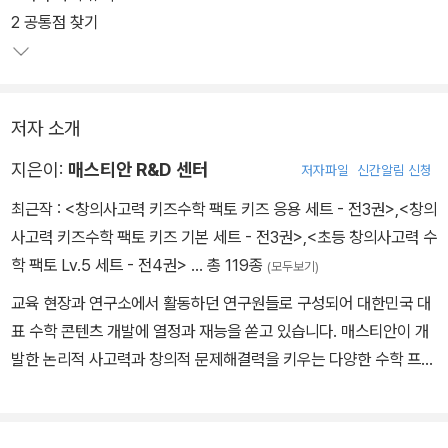
2 공통점 찾기
저자 소개
지은이:
매스티안 R&D 센터
저자파일
신간알림 신청
최근작 :
<창의사고력 키즈수학 팩토 키즈 응용 세트 - 전3권>
,
<창의
사고력 키즈수학 팩토 키즈 기본 세트 - 전3권>
,
<초등 창의사고력 수
학 팩토 Lv.5 세트 - 전4권>
… 총 119종
(모두보기)
교육 현장과 연구소에서 활동하던 연구원들로 구성되어 대한민국 대
표 수학 콘텐츠 개발에 열정과 재능을 쏟고 있습니다. 매스티안이 개
발한 논리적 사고력과 창의적 문제해결력을 키우는 다양한 수학 프로
그램은 국내외 수많은 교육 현장에서 그 우수성을 높이 평가받고 있
습니다. 학생, 교사, 학부모 모두가 행복해하는 수학 시간을 만들 수
있도록 노력하겠습니다.