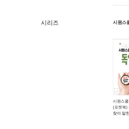
시리즈
시원스쿨
시원스쿨
(포켓북)
찾아 말한