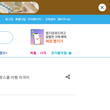
로그인
회원가입
마이페이지
고객센터
장바구니
(0)
투비컨티뉴드
펀드
북플
서재
창작플랫폼
투비컨티뉴드
원스쿨 여행 외국어