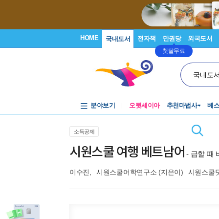
HOME
전자책
만권당
외국도서
국내도서
첫달무료
국내도
분야보기
오뒷세이아
추천마법사
베
소득공제
시원스쿨 여행 베트남어
- 급할 때
이수진
,
시원스쿨어학연구소
(지은이)
시원스쿨