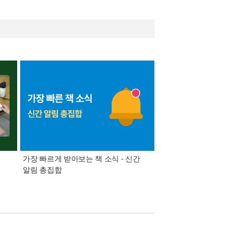
가장 빠르게 받아보는 책 소식 - 신간
경기컬처패스 1만원 
알림 총집합