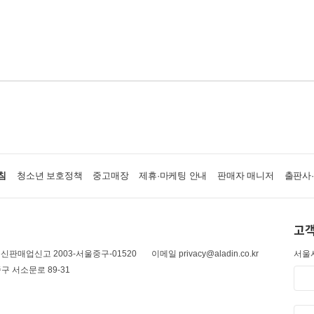
침
청소년 보호정책
중고매장
제휴·마케팅 안내
판매자 매니저
출판사
고객
신판매업신고 2003-서울중구-01520
이메일 privacy@aladin.co.kr
서울시
구 서소문로 89-31