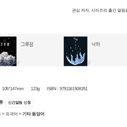
관심 저자, 시리즈의 출간 알
105*147mm
123g
ISBN : 9791161508351
류
신간알림 신청
서
>
외국어
>
기타 동양어