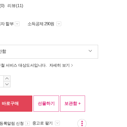
0)
리뷰(11)
자 할부
소득공제 290원
안함
분철 서비스 대상도서입니다.
자세히 보기
바로구매
선물하기
보관함 +
중고로 팔기
 등록알림 신청