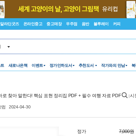
알라딘굿즈
온라인중고
중고매장
우주점
음반
블루레이
커피
서
스트
새로나온책
이벤트
정가인하도서
추천도서
작가와의 만남
북
 바로 찾아 말한다! 핵심 표현 정리집 PDF + 필수 여행 자료 PDF
시
|
닷컴
2024-04-30
정가
7,000원