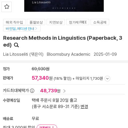
해외 직수입
품절보상
지연보상
정가제 FREE
소득공제
바인딩, 에디션 안내
Research Methods in Linguistics (Paperback, 3
ed)
Lia Litosseliti
(엮은이)
Bloomsbury Academic
2025-01-09
정가
69,930원
57,340
판매가
원
(18% 할인) +
마일리지 1,730원
48,739
카드최대혜택가
원
수령예상일
택배 주문시 8월 20일 출고
(중구 서소문로 89-31 기준)
변경
배송료
무료
최대 3,000원 할인