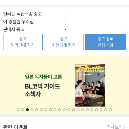
알라딘 직접배송 중고
-
이 광활한 우주점
-
판매자 중고
-
중고
중고
중고 등록
알라딘에 팔기
회원에게 팔기
알림 신청
관련 이벤트
전체보기