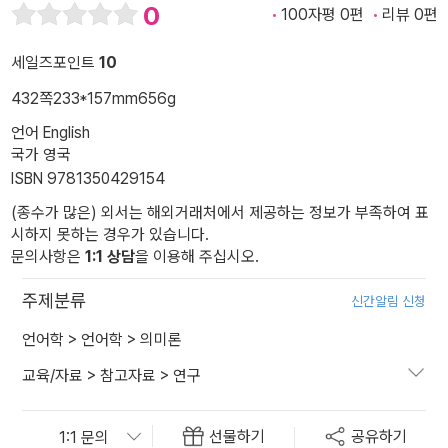
0
100자평 0편
리뷰 0편
세일즈포인트
10
432쪽
233*157mm
656g
언어 English
국가 영국
ISBN 9781350429154
(종수가 많은) 외서는 해외거래처에서 제공하는 정보가 부족하여 표
시하지 못하는 경우가 있습니다.
문의사항은
1:1 상담
을 이용해 주십시오.
주제분류
신간알림 신청
언어학
>
언어학
>
의미론
교육/자료
>
참고자료
>
연구
선물하기
공유하기