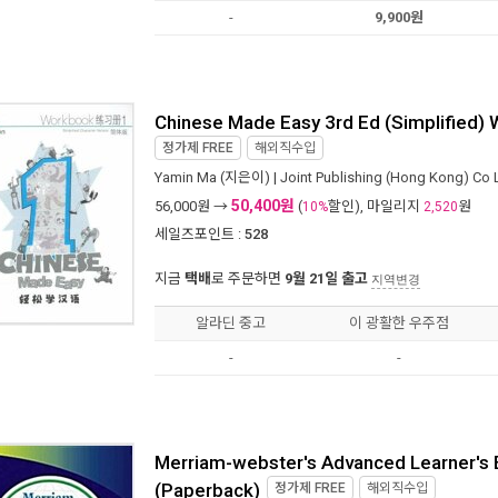
-
9,900원
Chinese Made Easy 3rd Ed (Simplified)
정가제
FREE
해외직수입
Yamin Ma
(지은이) |
Joint Publishing (Hong Kong) Co 
50,400원
56,000
원 →
(
할인), 마일리지
원
10%
2,520
세일즈포인트 :
528
지금
택배
로 주문하면
9월 21일 출고
지역변경
알라딘 중고
이 광활한 우주점
-
-
Merriam-webster's Advanced Learner's E
(Paperback)
정가제
FREE
해외직수입