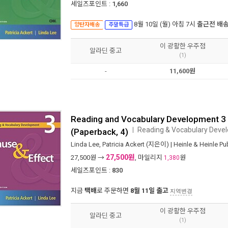
세일즈포인트 :
1,660
8월 10일 (월) 아침 7시
출근전 배
양탄자배송
주말특급
이 광활한 우주점
알라딘 중고
(1)
-
11,600원
Reading and Vocabulary Development 3 
Reading & Vocabulary Deve
ㅣ
(Paperback, 4)
Linda Lee
,
Patricia Ackert
(지은이) |
Heinle & Heinle P
27,500원
27,500
원 →
, 마일리지
원
1,380
세일즈포인트 :
830
지금
택배
로 주문하면
8월 11일 출고
지역변경
이 광활한 우주점
알라딘 중고
(1)