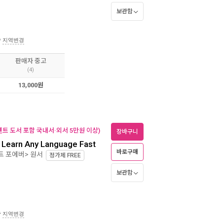
보관함
송
지역변경
판매자 중고
(4)
13,000원
벤트 도서 포함 국내서·외서 5만원 이상)
장바구니
o Learn Any Language Fast
바로구매
트 포에버> 원서
정가제
FREE
보관함
송
지역변경