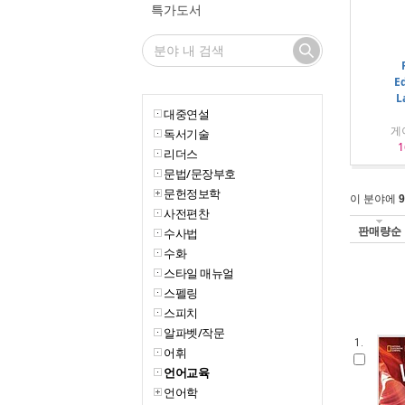
특가도서
Ed
L
대중연설
게
독서기술
1
리더스
문법/문장부호
문헌정보학
이 분야에
9
사전편찬
판매량순
수사법
수화
스타일 매뉴얼
스펠링
스피치
알파벳/작문
1.
어휘
언어교육
언어학