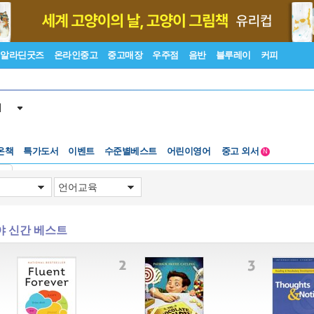
알라딘굿즈
온라인중고
중고매장
우주점
음반
블루레이
커피
서
수준별베스트
중고 외서
온책
특가도서
이벤트
어린이영어
Lexile®
5백원부터
N
수준별베스트
중고 외서
기
야 신간 베스트