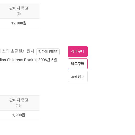
판매자 중고
(3)
12,000원
미다스의 초콜릿』원서
장바구니
정가제
FREE
lins Childrens Books
| 2006년 5월
바로구매
보관함
판매자 중고
(16)
1,900원