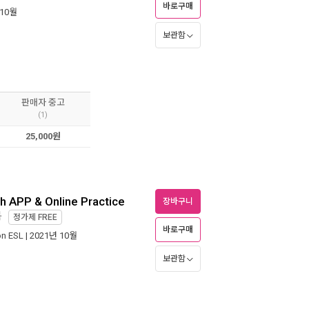
바로구매
 10월
보관함
판매자 중고
(1)
25,000원
th APP & Online Practice
장바구니
북
정가제
FREE
바로구매
on ESL
| 2021년 10월
보관함