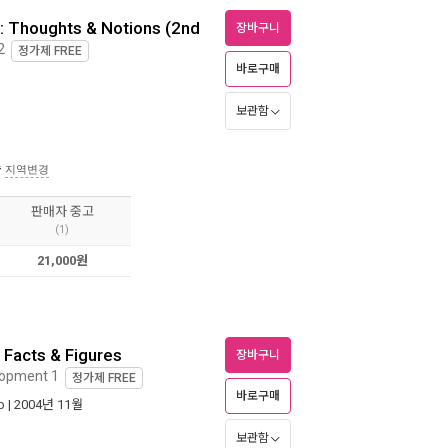
: Thoughts & Notions (2nd
장바구니
2
정가제
FREE
바로구매
보관함
송
지역변경
판매자 중고
(1)
21,000원
 Facts & Figures
장바구니
lopment 1
정가제
FREE
바로구매
ub
| 2004년 11월
보관함