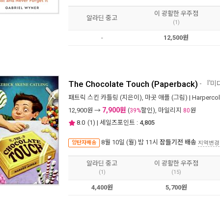
이 광활한 우주점
알라딘 중고
(1)
-
12,500원
The Chocolate Touch (Paperback)
- 『
패트릭 스킨 카틀링
(지은이),
마곳 애플
(그림) |
Harpercol
7,900원
12,900
원 →
(
할인), 마일리지
원
39%
80
8.0
(
1
) | 세일즈포인트 :
4,805
8월 10일 (월) 밤 11시
잠들기전 배송
양탄자배송
지역변경
알라딘 중고
이 광활한 우주점
(1)
(15)
4,400원
5,700원