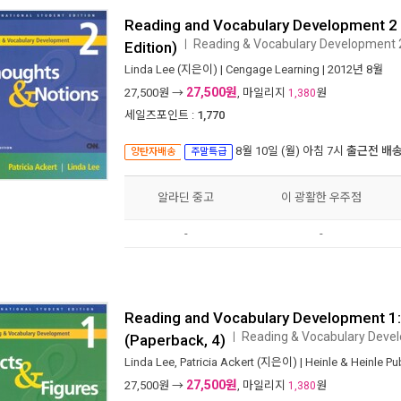
Reading and Vocabulary Development 2 
Reading & Vocabulary Development 
ㅣ
Edition)
Linda Lee
(지은이) |
Cengage Learning
| 2012년 8월
27,500원
27,500
원 →
, 마일리지
원
1,380
세일즈포인트 :
1,770
8월 10일 (월) 아침 7시
출근전 배
양탄자배송
주말특급
알라딘 중고
이 광활한 우주점
-
-
Reading and Vocabulary Development 1:
Reading & Vocabulary Deve
ㅣ
(Paperback, 4)
Linda Lee
,
Patricia Ackert
(지은이) |
Heinle & Heinle P
27,500원
27,500
원 →
, 마일리지
원
1,380