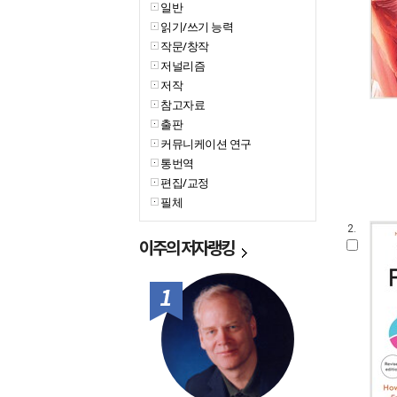
일반
읽기/쓰기 능력
작문/창작
저널리즘
저작
참고자료
출판
커뮤니케이션 연구
통번역
편집/교정
필체
2.
이주의
저자랭킹
1위