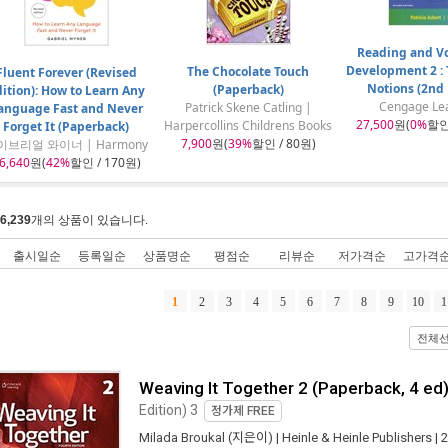
Reading and V
Development 2 :
The Chocolate Touch
Fluent Forever (Revised
Notions (2nd 
(Paperback)
ition): How to Learn Any
Cengage Le
Patrick Skene Catling |
anguage Fast and Never
27,500
원(
0%
할인 
Harpercollins Childrens Books
Forget It (Paperback)
7,900
원(
39%
할인 / 80원)
이브리얼 와이너 | Harmony
6,640
원(
42%
할인 / 170원)
6,239
개의 상품이 있습니다.
출시일순
등록일순
상품명순
평점순
리뷰순
저가격순
고가격
1
2
3
4
5
6
7
8
9
10
1
전체
Weaving It Together 2 (Paperback, 4 ed
Edition) 3
정가제
FREE
Milada Broukal
(지은이) |
Heinle & Heinle Publishers
| 