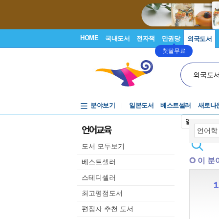
HOME
국내도서
전자책
만권당
외국도서
첫달무료
외국도
분야보기
일본도서
베스트셀러
새로나
일본어입력
언어교육
도서 모두보기
이 분
베스트셀러
스테디셀러
최고평점도서
편집자 추천 도서