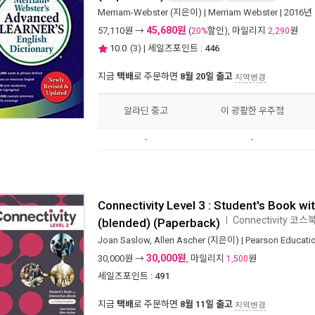
Merriam-Webster
(지은이) |
Merriam Webster
| 2016년
45,680원
57,110
원 →
(
할인), 마일리지
원
20%
2,290
10.0
(
3
) | 세일즈포인트 :
446
지금
택배
로 주문하면
8월 20일 출고
지역변경
알라딘 중고
이 광활한 우주점
-
-
Connectivity Level 3 : Student's Book wi
Connectivity 코스
ㅣ
(blended) (Paperback)
Joan Saslow
,
Allen Ascher
(지은이) |
Pearson Educati
30,000원
30,000
원 →
, 마일리지
원
1,500
세일즈포인트 :
491
지금
택배
로 주문하면
8월 11일 출고
지역변경