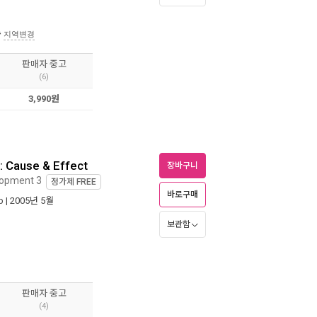
송
지역변경
판매자 중고
(6)
3,990원
: Cause & Effect
장바구니
lopment 3
정가제
FREE
바로구매
ub
| 2005년 5월
보관함
판매자 중고
(4)