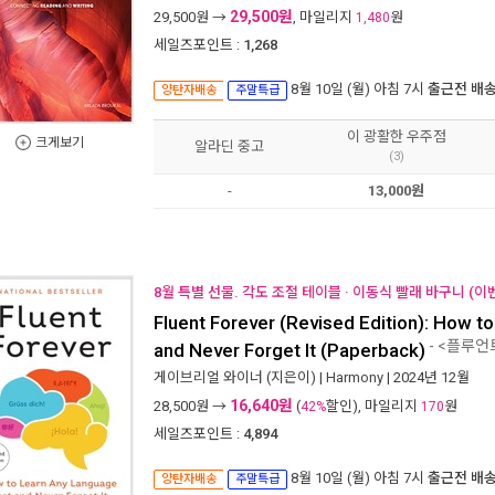
29,500원
29,500
원 →
, 마일리지
원
1,480
세일즈포인트 :
1,268
8월 10일 (월) 아침 7시
출근전 배
양탄자배송
주말특급
이 광활한 우주점
크게보기
알라딘 중고
(3)
-
13,000원
8월 특별 선물. 각도 조절 테이블 · 이동식 빨래 바구니 (이
Fluent Forever (Revised Edition): How t
- <플루언
and Never Forget It (Paperback)
게이브리얼 와이너
(지은이) |
Harmony
| 2024년 12월
16,640원
28,500
원 →
(
할인), 마일리지
원
42%
170
세일즈포인트 :
4,894
8월 10일 (월) 아침 7시
출근전 배
양탄자배송
주말특급