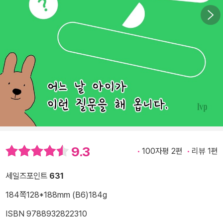
9.3
100자평 2편
리뷰 1편
세일즈포인트
631
184쪽
128*188mm (B6)
184g
ISBN 9788932822310