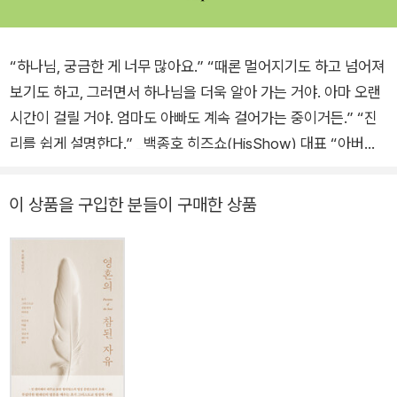
“하나님, 궁금한 게 너무 많아요.” “때론 멀어지기도 하고 넘어져
보기도 하고, 그러면서 하나님을 더욱 알아 가는 거야. 아마 오랜
시간이 걸릴 거야. 엄마도 아빠도 계속 걸어가는 중이거든.” “진
리를 쉽게 설명한다.” _백종호 히즈쇼(HisShow) 대표 “아버지
의 마음으로 손짓하는 책이다.” _이요셉 『육아를 배우다』 저자
“어른, 아이 모두가 즐길 수 있다.” _이정규 시광교회 담임목사
이 상품을 구입한 분들이 구매한 상품
“양육자들의 좋은 신앙 교육 표본이다.” _주세희 가수 악뮤(AK
MU) 엄마 아이의 신앙이 빛나는(자라는) “아무 질문 대잔치”가
펼쳐진다! 아이의 눈높이에서, 순수한 시선과 생각으로 던질 수
있는 질문이 있다. 이 질문이 신앙의 핵심을 파고드는 질문일 때
가 있음을 아이를 키워 본 사람이라면 누구나 경험해 봤을 것이
다. “엄마, 나는 지옥에 갈까?” “그런데 지옥은 왜 있는 걸까?
꼭 있어야만 하는 걸까?” “천국에 쓰레기를 버리면 어떻게 하