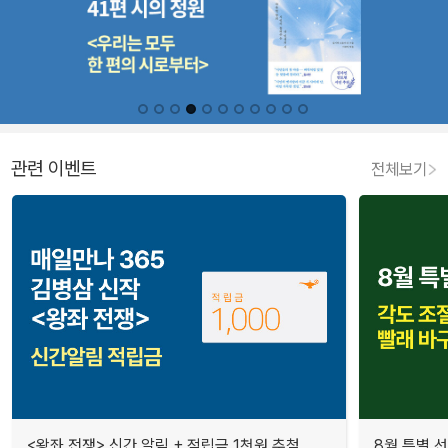
관련 이벤트
전체보기
<왕좌 전쟁> 신간 알림 + 적립금 1천원 추첨
8월 특별 선