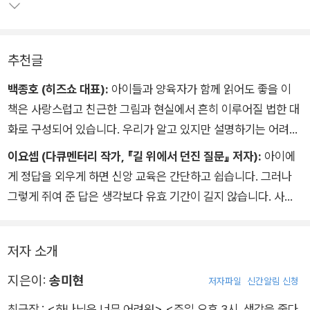
본문에 대한 이해와 신뢰도를 더했다. 세상의 모든 아이들을 누구
보다 사랑하시는 하나님을, 아이들이 즐겁고 인격적으로 만날 수
있게 도와주는 신앙 교육 실전편 육아 에세이다.
추천글
백종호 (히즈쇼 대표):
아이들과 양육자가 함께 읽어도 좋을 이
책은 사랑스럽고 친근한 그림과 현실에서 흔히 이루어질 법한 대
화로 구성되어 있습니다. 우리가 알고 있지만 설명하기는 어려운
진리를 아이들에게 그림과 글로 쉽고 재미있게 설명하기에 너무
이요셉 (다큐멘터리 작가, 『길 위에서 던진 질문』 저자):
아이에
유용한 이 책 『하나님은 너무 어려워』를 모든 가정에 기쁘고 반가
게 정답을 외우게 하면 신앙 교육은 간단하고 쉽습니다. 그러나
운 마음으로 추천합니다.
그렇게 쥐여 준 답은 생각보다 유효 기간이 길지 않습니다. 사람
마다 현실과 믿음의 간극은 다르기 때문입니다. 저자의 말처럼 귀
여운 신앙 고백에 머물다가 어느 순간 회의하는 신앙에 접어들 수
저자 소개
있습니다. 고민 없는 답은 부메랑이 되어 우리의 민낯을 드러냅니
다. 그렇다면 하나님과의 관계를 어떻게 만들 수 있을까요? 답을
지은이:
송미현
저자파일
신간알림 신청
암기하는 대신, 질문하고 고민하는 시간을 통해서 하나님을 경험
최근작 :
<하나님은 너무 어려워>
,
<주일 오후 3시, 생각을 줍다