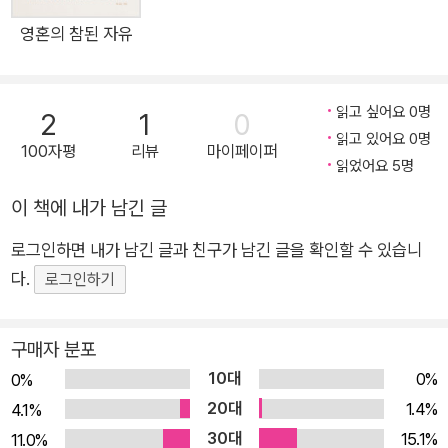
지?” “예수님의 제자들은 왜 모두 남자야?” 신학을 전공한 저자
송미현 작가도 아이를 키우면서 그런 질문들을 마주했다. 아이의
영혼의 참된 자유
질문은 꽤나 신학적이고 때로 신앙적이었다. 작가는 자신이 아이
에게 일방적으로 주게 될 모든 선하거나 악한 영향력을 넘어서 자
읽고 싶어요 0명
2
1
0
신만의 신앙 여정을 가진 아이가 되기를, 스스로 두 발 딛고 서서
읽고 있어요 0명
자신만의 하나님을 만나 가는 아이가 되기를 바라는 마음으로, 아
100자평
리뷰
마이페이퍼
읽었어요 5명
이와 대화를 나누었다. 아이가 왜 그것을 궁금해하는지 생각해 보
고, 아이와 같은 위치에 서서 고민하는 것이 대화의 첫걸음이다.
이 책에 내가 남긴 글
그렇게 하다 보면 아이의 시선, 아이의 마음을 이해하기가 좀 더
로그인하면 내가 남긴 글과 친구가 남긴 글을 확인할 수 있습니
쉽고 아이와 깊이 있게 대화하는 것도 가능해진다. 질문이 쏙쏙,
다.
로그인하기
신앙이 쑥쑥 책에서 다루는 대화의 소재들은 삼위일체, 천국과 지
옥, 대중문화와 대중매체, 산타 유무, 성평등, 기후위기, 자존감
구매자 분포
등 교리와 신앙과 일상까지 다채롭다. 온 세상 어디를 향해 눈을
10대
0%
돌려도 그곳에 하나님의 창조 섭리와 다스리심 그리고 사랑이 배
0%
20대
어 있기에 지극히 자연스러운 일이다. 다만, 때로 어른들도 이해
1.4%
4.1%
하기 힘든 삶의 모습들이 분명 존재한다. 그래서 아이들이 호기심
30대
15.1%
11.0%