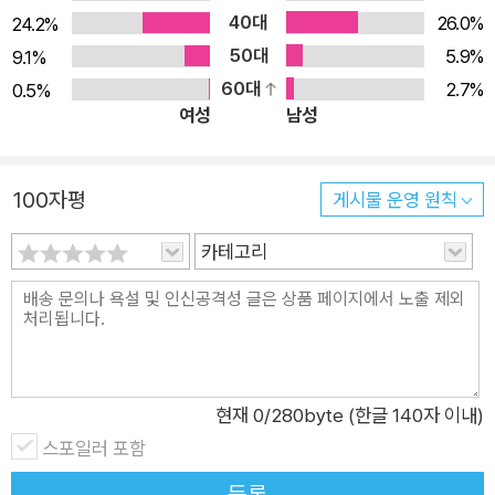
과 의심이 뒤섞인 질문을 해 올 때, 먼저 그 질문을 하며 자라 온
40대
26.0%
24.2%
우리 어른들은 이를 ‘열린 질문’으로 받아들이고, 아이가 세상을
50대
5.9%
9.1%
바라보는 관점(세계관)을 키워 나갈 수 있도록 대화를 이끌어 주
60대
2.7%
0.5%
여성
남성
어야 한다. 가장 사적인 질문이 가장 공적인 신앙을 만든다! 송미
현 작가는 하나님에 대해, 신앙에 대해 아이가 보이는 궁금증이었
기에, 단어 한 획마저도 소중하게 대하는 심정으로, 이전에 공부
100자평
게시물 운영 원칙
했던 신학책을 다시 보고, 도서관에 가서 자료를 찾았다. 작가는
“비록 아이가 그만큼 궁금해하지 않았고, 정성이 담긴 대답을 공
카테고리
들여 듣지도 않는 듯했지만, 나중에 아이가 컸을 때, ‘네가 이런
질문을 했었단다. 엄마, 아빠와 이런 식으로 대화를 나눴었지’ 하
는 흔적을 남겨 주고 싶었다”고 말한다. 그것이 모든 양육자의 마
음이자 태도가 되기를 바라며 이 책을 썼음을 독자들은 책 곳곳에
서 발견할 수 있다. 나의 아이뿐 아니라 세상 모든 아이들을 누구
현재
0
/280byte (한글 140자 이내)
보다 사랑하시는 하나님을, 모든 아이들이 즐겁고 인격적으로 만
스포일러 포함
날 수 있다면 그보다 행복한 일은 없을 것이다! 책은 아이와 양육
등록