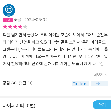
메뉴
좋음
2024-05-02
책을 넘기면서 놀랬다. 우리 아이들 모습이 보여서. “어느 순간부
터 아이가 찬양을 하고 있었다...”는 말을 보면서 ‘우리 아이들도
그랬는데!’, ‘우리 아이들도 그러는데!’라는 말이 거의 동시에 떠올
랐다. 물론 이 책에 나오는 아이는 하나이지만, 우리 집엔 셋이 있
어서 찬양하거나, 신앙에 관해 이야기하는 모습이 많이 다르긴 하
다. 그런 모습을 보면서 아이들이 그저 교회학교에서 배우는 정도
더보기
로 찬양하고, 하나님을 말하는 정도를 넘어선다고 느끼는 때가 한
공감 (
4
)
댓글 (0)
두 번이 아니다. 성령님께서 우리 아이들과 함께하신다는 것을 문
득 느껴질 때가 참 많다. 감사할 때도 있지만, 함부로 아이들을 재
단하듯 판단하면 안 되겠다고 느끼고, 내가 아는 얼마 안 되는 지
쓰기
마이페이퍼 (0편)
식에 하나님을 욱여넣어서 가볍게 말해도 안 되겠다고 느낄 때가