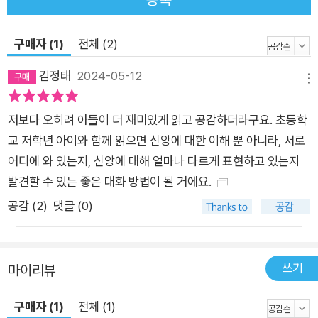
자가 함께 읽어도 될 수 있게 만화로 구성했고, 각 장 끝에는 아이
와의 대화가 이루어지게 된 배경과 양육자의 고민, 참고한 도서에
구매자 (1)
전체 (2)
서 가져온 인용문이 추가된 에세이를 수록하여, 본문에 대한 이해
와 신뢰도를 높였다. 그러나 이 책이 양육자의 모든 고민에 답을
김정태
2024-05-12
메뉴
주지는 못한다. 추천사를 쓴 이정규 목사의 말대로 우리 모두 하
나님의 자녀로서 계속해서 하나님을 알아 가는 중이기 때문이다.
저보다 오히려 아들이 더 재미있게 읽고 공감하더라구요. 초등학
그렇지만 각자 자신만의 답을 찾으려 노력하는 가운데, 아이와 부
교 저학년 아이와 함께 읽으면 신앙에 대한 이해 뿐 아니라, 서로
모가 함께 신앙이 성숙해지는 삶을 살아갈 수 있을 것이다. “때론
어디에 와 있는지, 신앙에 대해 얼마나 다르게 표현하고 있는지
멀어지기도 하고 넘어져 보기도 하고, 그러면서 하나님을 더욱 알
발견할 수 있는 좋은 대화 방법이 될 거에요.
아 가는 거야. 아마 오랜 시간이 걸릴 거야. 엄마도 아빠도 아직
공감 (
2
)
댓글 (0)
가는 중이거든.” _본문 중에서 ■ 주요 독자 ‧ 아이가 자신만의 하
나님을 만날 수 있도록 이끌어 주고 싶은 양육자 ‧ 현실에서 마주
하는 아이의 여러 질문에 어떻게 답할지 고민하는 양육자 ‧ 질문
쓰기
마이리뷰
하고 대화하며 배움의 장을 열어 가고 싶은 교회 학교 교사, 리더,
목회자 ‧ 아이를 키우는 양육자들에게 선물할 책을 찾고 있는 독
구매자 (1)
전체 (1)
자