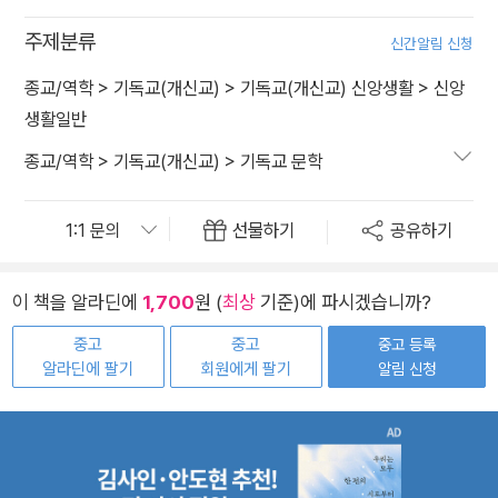
주제분류
신간알림 신청
종교/역학
>
기독교(개신교)
>
기독교(개신교) 신앙생활
>
신앙
생활일반
종교/역학
>
기독교(개신교)
>
기독교 문학
선물하기
공유하기
이 책을 알라딘에
1,700
원 (
최상
기준)에 파시겠습니까?
중고
중고
중고 등록
알라딘에 팔기
회원에게 팔기
알림 신청