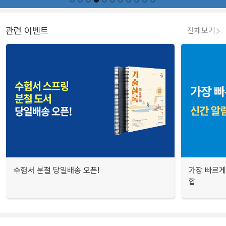
관련 이벤트
전체보기
수험서 분철 당일배송 오픈!
가장 빠르게
합