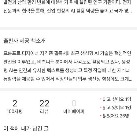
발전과 산업 환경 변화에 대응하기 위해 설립된 연구 기관이다. 전자
신문과의 협력을 통해, 산업 현장의 AI 활용 역량을 높이고 국가 경쟁
력 강화에 기여하는 것을 목표로 한다. 연구원은 생성형 AI 교육과 훈
련, 프롬프트 디자인 자격 인증, 정책 제언, 신기술 보급, 기업 컨설팅
등 다양한 사업을 수행하고 있다. 특히, AI 마케팅지도사(AIMI), AI
출판사 제공 책소개
창업 지도사(AISI), AI 학습지도사(AILI), AI 프롬프트 디자이너(AIP
프롬프트 디자이너 자격증 필독서!! 최근 생성형 AI 기술은 혁신적인
D), 미디어 콘텐츠 프롬프트 디자이너(MC AIPD) 등의 자격 과정 콘
발전을 이루었고, 비즈니스 분야에서 다각도로 활용되고 있다. 생성
텐츠를 제공하며, 자영업자, 재직자, 스타트업들의 AI 활용 역량 개발
형 AI는 인간과 유사한 텍스트를 생성하고 특정 작업에 대한 지식과
에 박차를 가하고 있다. 이와 관련되는 교재 발간과 전문 강사 양성에
통찰력을 제공할 수 있어서 직장인들의 업무 생산성 향상에도 크게
도 힘쓰고 있다. 대학, 기업 및 공공기관과 함께 교육을 진행하고, 프
도움을 주기 시작했다. 생성형 AI가 다양한 업무 분야에서 지능적인
롬프트 빅뱅 컨퍼런스, AI 세미나, 정책 포럼 등 다양한 행사를 개최했
지원 도구로 사용되어 보다 더 효율적으로 작업을 수행하고, 의사결
다. AI 시대에 생성형 AI의 확산과 활용을 선도하며, AX(AI 전환) 시
읽고 싶어요 1명
2
22
0
정에 필요한 정보를 빠르게 얻을 수 있도록 도와준다. 아울러 보고서
대에 필요한 인재 양성과 지속 가능한 성장에 앞장설 것이다.
읽고 있어요 1명
100자평
리뷰
마이페이퍼
생성 등과 같은 반복 작업을 자동화하여 이러한 작업에 드는 시간과
읽었어요 26명
노력을 줄여 주고 더 중요한 업무에 집중하게 하여 생산성과 비즈니
이 책에 내가 남긴 글
스 성과 향상으로 경쟁력을 높이게 한다. 또한 생성형 AI는 새로운 비