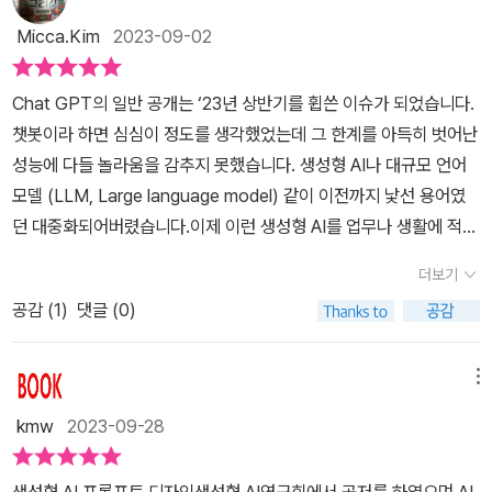
함께 조언하고 있어서 해당 분야에 대해 비교적 쉽게 배우며 더 나은
요하는 부분까지도 활용할 수 있으니, 어떻게 활용하느냐에 따라 파
다. "설명을 더 잘해 줄수록 더 정확한 답이 나온다." p26에 나오
인터넷에 공개된 데이터를 기반으로 문장을 생성하는 방식이므로 기
형태의 실무적 가치 판단이 가능할 것이다. 다소 생소한 자격증이나
Micca.Kim
2023-09-02
격적인 결과를 얻을 수 있을 것이다. ​​생성형 AI를 통해 도움을 받을 수
듯 프롬프트란 우리가 과거 도스나, 윈도에서도 끌어낼 수 있는 검은
존의 인공지능과 비교하여 이용목적과 방법을 정의하기가 쉽지 않고,
분야로도 볼 수 있는 프롬프트 디자인에 대한 모든 가이드라인, 이 책
있는 영역이 즐비하겠다는 사실을 이 책을 읽으며 하나씩 파악해볼
색 명령입력창과 그리 다르지 않습니다. 나의 의도가 무엇인지 이 프
결과물의 정확성 정도를 판단하기가 매우 모호하다. 따라서, 이에 걸
이 갖는 방향성이자 특장점일 것이며 책을 통해 구체적으로 어떻게,
Chat GPT의 일반 공개는 ‘23년 상반기를 휩쓴 이슈가 되었습니다.
수 있겠다. ​​연구회는 생성형 AI의 활용을 통한 우리나라 생산성 향상
롬프트를 통해 생성형 AI에게 명령을 하는데 이걸 프롬프트라고 이해
맞는 윤리개념이 필요하다.프롬프트 디자인을 배운다이 책은 생성형
그리고 무엇을 배우며 나를 위한 방안으로의 사용이 가능한지도 함께
챗봇이라 하면 심심이 정도를 생각했었는데 그 한계를 아득히 벗어난
을 위한 다각적인 활동을 전개하고 있다. 그 일환으로 이 책의 콘텐츠
하면 되겠습니다. 책에서는 또한, 코딩을 할 때에도 이 프롬프트를 생
AI의 다양한 유형과 사용법을 자세히 설명하고, 효율적인 대화를 위
접하며 판단해 보자.
성능에 다들 놀라움을 감추지 못했습니다. 생성형 AI나 대규모 언어
를 실무적으로 활용할 지식수준을 평가하도록 '프롬프트 디자인' 자격
성하면 작업이 매우 편하다고 합니다. 생성형 AI가 어떤 주문을 들어
한 프롬프트 작성 방법을 알려준다. 이를 통해 다양한 비즈니스 영역
모델 (LLM, Large language model) 같이 이전까지 낯선 용어였
인증을 시행한다. 이론 중심의 2급과 실습 중심의 1급으로 시행될 예
야 제대로된 답을 내놓는지는 p33의 예가 아주 쉬운 설명을 해 주
에서 생성형 AI를 활용해 업무 생산성을 향상할 방법을 이해하게 된
던 대중화되어버렸습니다.이제 이런 생성형 AI를 업무나 생활에 적극
정인 이 자격증에 대해서는 별도로 안내할 것이다. (4쪽) ​​이 책은 챗
는 듯합니다. -누가 이메일을 발명했는지 알려 주세요. -이메일을 발
다. 직장인들은 프롬프트 디자인을 학습함으로써 생성형 AI를 업무에
적으로 활용하고 있는 사람들도 늘어나고 있는 추세인 것 같습니다.
GPT를 효과적으로 활용하고 원하는 정보를 얻기 위해 발판을 마련
명한 사람에 대해 알려 주세요. 전자에 대해 AI는 정보 수준의 간결
효율적으로 적용할 수 있다. 끝으로 생성형 AI 프롬프트 디자인을 배
더보기
생성형 AI는 많은 분야에서 도움을 줄 수 있는 도구입니다. 특히 사무
해주는 책이다. ​​초보자는 물론 어느 정도 숙련자까지 다양한 독자층
한 정도로만 답을 내어놓는 반면(그렇다고는 해도 문장이 완성도
우고 싶은 모든 분들에게 책의 일독을 권하고 싶다.#프롬프트디자인
공감 (
1
)
댓글 (0)
분야에서는 그 활용 범위가 상상할 수조차 없을 정도로 넓습니다. 마
에게 유용한 가이드가 될 것이다. ​​이 책이 기본 교과서처럼 작용하여
를 갖추었고, 외견상 어색한 구석이 없으며 내용상으로도 필요한 부
#프롬프트 #생성형AI #생성형AI연구회
이크로소프트에서는 발빠르게 생성형 AI를 활용한 사무용 도구인 M
독자들을 도와줄 수 있겠겠다. ​​입문부터 시작하여 프롬프트 디자인
분은 다 있습니다), 후자에 대해서는 더 자세한 내용을 담았으며, 책
S Copilot 출시를 앞두고 있습니다.​“생성형 AI 프롬프트 디자인 (생
자격 인증 시험까지 해낼 수 있도록 이끌어주는 책이니, 관심이 있는
메뉴
의 평가에 따르면 "풍부한 맥락이 담겨 거의 에세이 수준"의, 매우 높
성형AI연구회 著, 광문각출판미디어)”는 프롬프트 디자인에 대해 체
사람들에게 큰 도움이 되겠다.​출판사로부터 도서를 제공받아 솔직하
은 완성도로 답안을 내어놓는다고 합니다. 실제로 현재 3.5버전(최신
kmw
2023-09-28
계적으로 이해할 수 있도록 도와주는 책입니다. 이 책에서는 생성형
게 작성한 리뷰입니다
은 4.0)만 해도 별반 어색한 점이 없고 쓸만하지만, 답이 더 완벽
AI의 가장 큰 장점, 즉 API를 활용한 다양한 어플리케이션들을 소개
에 가까워질 때까지 (우리의) 질문을 더 가다듬어야 합니다. 이것