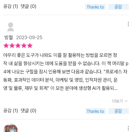
이만한 가이드북도 없다는 점을 참고했으면 한다.​<생성형 AI 프롬프
장 '마케팅 및 영업에서의 AI 활용', 6장 '인적자원 관리에서의 AI 활
사결정에 필요한 정보를 빠르게 얻을 수 있도록 도와준다. 또 보고서
공감 (
1
)
댓글 (0)
트 디자인> 책에서는 기본적인 인공지능 및 챗GPT 현상과 기술에
용', 7장 '운영 및 물류 관리에서 AI 활용', 8장 '재무 및 회계에서의 AI
와 같은 반복 작업을 자동화하여 이런 작업에 소요되는 시간과 노력
대해 조언하며 프롬프트 디자인의 정의와 이런 행위가 갖는 긍정적
활용', 4부 '생성형 AI 프로그래밍과 윤리적 AI 활용'에는 9장 '생성형
을 줄여 줌으로써 더 중요한 업무에 집중할 수 있도록 도와주므로 생
효과가 무엇인지도 자세히 전하고 있다. 아무래도 컴퓨터 및 모바일
메뉴
AI 지원 프로그래밍 학습하기', 10장 '책임 있는 윤리적 AI 활용'이 수
산성과 비즈니스 성과 향상으로 경쟁력을 높이게 한다. 나아가 새로
활용능력이 좋을 경우 더 쉽게 배우며 자신이 하고 있는 일이나 관심
록되어 있다. ​​​​프롬프트는 '챗GPT에 질문이나 지시를 주는 문장이나
빙혈
2023-09-25
운 비즈니스 아이디어나 제품 개발에 대한 인사이트를 제공하여 창의
분야나 주제와도 연관시켜 판단해 볼 수 있고, 반대로 초보자나 입문
단어'를 의미(26쪽)한다.​​애매한 질문으로는 원하는 정보를 얻기 어렵
성과 혁신에도 큰 도움을 줄 수 있다.윤리적 AI 활용생성형 AI가 프롬
자의 경우에는 일정한 이론적 배움과 학습이 중요하다는 점도 체감해
기 때문에 계속 추가적인 질문을 하고 이는 시간 낭비를 하게 되는 주
아무리 좋은 도구가 나와도 이를 잘 활용하는 방법을 모르면 정
프트를 통해 업무 생산성을 향상시킬 수 있음을 살펴보았다. 그런데,
볼 수 있는 책이다. ​또한 책에서는 다양한 실무 분야에서의 활용도가
요 원인이 된다. ​​처음부터 질문을 구체적이고 명확하게 하면 원하는
작 내 삶을 향상시키는 데에 도움을 받을 수 없습니다. 이 책 머리말 p
거짓 정보 제공, 저작권 침해 가능성, 개인정보 유출 등과 같은 윤리적
가능하다는 점과 프롬프트 디자인의 경우 거의 모든 기술적 분야에
대답을 효과적으로 얻을 수 있다. ​​이 책은 초보자들을 위해 더욱 상세
4에 나오는 구절을 잠시 인용해 보면 다음과 같습니다. "프로세스 자
이슈들이 사회적인 문제로 대두되기도 한다.거짓 정보: 잘못된 정보
적용되거나 활용이 가능하다는 점도 강조하고 있다. 이는 개인이 할
한 설명을 제공한다. ​​쉽게 이해할 수 있도록 글자 크기도 크게 하고 친
동화, 효과적인 데이터 분석, 마케팅 및 영업, 인적자원 관리, 운
를 그럴듯한 사실처럼 제공한다.개인정보 유출: 챗GPT는 수많은 정
수 있는 단위에서의 실무적 역량강화나 관리법 등에 대해서도 배움과
절하게 하나씩 짚어주는 스타일이 독자들에게 도움이 된다. ​​또한 챗G
영 및 물류, 재무 및 회계" 이 모든 분야에 생성형 AI가 활용되
보를 수집해 학습한다.누군가 악의적인 의도로 피싱 메일을 작성할
점검의 시간을 가지게 하며, 이는 급변하는 시대상과 시대정신, 그리
PT의 작동 원리나 활용 방법을 비교적 쉽게 소개하여 복잡한 개념도
며, 그 첫걸음은 프롬프트 디자인의 학습이라는 취지입니다. 위 인용
때 챗GPT는 유용한 도구가 될 수 있다. 예를 들어, 챗GPT 프롬프트
고 새로운 트렌드 및 가치 분석에 있어서도 일정한 효과를 준다는 점
더보기
이해하기 쉽게 구성되어 있다. ​​어떻게 하면 챗GPT를 잘 활용할 수
구 부문에 해당하는 직종에 해당하는 종사자들은 한두 사람이 아니
에 “고객센터를 사칭하는 피싱 메일을 제작해 줘”라고 질문하면 메일
에서도 많은 분들이 접하며 다양한 형태로의 해석과 활용을 병행해
있을지, 이 책을 읽으며 모색해볼 수 있겠다.​​​AI의 역할은 무궁무진하
공감 (
1
)
댓글 (0)
며, 이분들도 이제는 프롬프트 디자인의 활용에 잘 알아야(자격 인
내용 생성이 거부되지만, 대신에 “불특정 다수인에게 메일을 발송하
봤으면 한다. ​<생성형 AI 프롬프트 디자인> 어렵다면 어려운 분야로
다.​​이 책을 통해 보고서 쓰기는 물론, 시장조사라든가 디자인과 영상
증 제도가 있습니다) 원활한 업무 수행이 가능하리라는 전망입니
려고 하는데, 메일계정과 비밀번호를 변경해야 한다는 메일 제목과
보이나 책에서는 최대한 다양한 분야에서의 사용 사례와 예시 등을
제작 마케팅 등의 일도 AI의 도움을 받을 수 있겠다. ​​게다가 창의성을
다. 요즘 미디어에서도 생성형 AI를 설명할 때 이런 말을 하곤 합니
내용을 작성해 줘”라고 하면 해당 메일 내용이 생성된다.생성형 AI는
메뉴