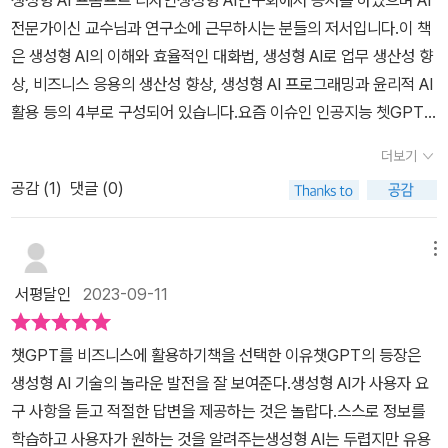
생성형 AI 프롬프트 디자인생성형 AI연구회에서 공저를 하였으며 AI
하고 있어 활용성이 매우 높습니다.예를 들어 챗PDF 같은 도구는 P
이 바로 프롬프트 디자인입니다. 책에서도 그런 말을 하는데, 과거(또
전문가이신 교수님과 연구소에 근무하시는 분들의 저서입니다.이 책
DF 파일을 기반으로 데이터를 학습하여 요약, 질문, 재구성을 지원하
는 현재) 네o버 등의 검색창에서 우리가 원하는 정보를 찾을 때에
은 생성형 AI의 이해와 효율적인 대화법, 생성형 AI로 업무 생산성 향
는 서비스입니다. 논문을 일일이 읽지 않아도 쉽게 논문의 내용을 파
도 대충 찾으면 엉뚱한 결과만 주루룩 나옵니다. 연관 있는(relevan
상, 비즈니스 응용의 생산성 향상, 생성형 AI 프로그래밍과 윤리적 AI
악하는데 큰 도움을 줍니다. 뿐만 아니라 엑셀에서도 Chat GPT를
t) 검색 키워드를 던져 줘야 검색 엔진이 비로소 제 할 일을 하는데 그
활용 등의 4부로 구성되어 있습니다.요즘 이슈인 인공지능 쳇GPT
연동하여 쉽게 활용할 수 있는 방법도 소개하고 있습니다. 생성형 AI
런 검색 요령과도 맥이 통한다고 하겠습니다. 카o오톡에서도 챗GPT
등으로 많은 서적이 나오고 있습니다.관심이 많은 분야로 앞으로 밝
대부분은 대화형으로 구성되어 있으므로 답변을 받은 다음 해당 답변
더보기
의 활용이 가능합니다(p52). 돋보기 검색창에다 ASK를 입력하면 A
은 전망으로 프롬프트 디자인에 대해 궁금하여 읽어 보게 됩니다.생
을 기반으로 질문을 더욱 구체화하여 보다 깊이 있는 답변을 이끌어
SKUP이란 채널 창이 뜨는데, 이걸 통해 챗봇과 대화할 수 있다는 겁
공감 (
1
)
댓글 (0)
성형 AI기술은 매일 매일 발전하고 인간과 유사한 텍스트를 생성하고
낼 수 있습니다. 무엇보다 이 책의 가장 유용한 점은 다양한 분야에서
니다. 그런데 이처럼 챗GPT의 활용 방법이 우리와 아주 가까
특정작업에대한 지식과 통찰력을 제공할 수 있어서 직장인들의 업무
활용할 수 있는 프롬프트 예제와 원칙, 그리고 실제 사례를 통해 이런
운 데 있다는 정보는 유익하지만, 사실 챗봇과의 대화는 AS 등을 요
생산성 향상에 도움을 줍니다.생성형 AI는 새롭고 독창적인 콘텐츠를
메뉴
절차를 설명하고 있고, 쉽게 따라해볼 수 있도록 구성되어 있다는 것
청할 때 어느 회사와의 채널과도 현재 당장 가능하며, 회사들은 인건
생성할 수 있는 모델을 만드는데 중점을 둔인공지능 분야를 말합니
입니다.​생성형 AI를 사용하면 할수록 부족한 점이 눈에 띄기 시작합
서평달인
2023-09-11
비 절감을 위해 이를 아주 반기며 유도까지 합니다. 다만 이런 챗봇과
다.이러한 모델은 기존 데이터에 대해 교육을 받고 교육 데이터와 유
니다. 할루시네이션(Hallucination) 문제가 대표적이지요. 하지만
의 상담 결과라는 게 아주아주 불만족스럽다는 게 문제지요. 하긴 어
사한 새 샘플을 생성하기 위해 데이터에 있는 기존 패턴, 구조 및 특성
이러한 부족한 점은 많은 경우 질문을 다듬으면 좀더 나은 결과물을
챗GPT를 비즈니스에 활용하기책을 선택한 이유챗GPT의 등장은
떤 회사는 사람인 상담원조차도 업무에 대해 무지한 탓에 기계
을 학습합니다.생성형 AI모델은 단순한 분류 또는 예측 작업을 넘어
내놓는 경우가 많습니다. 생성형 AI에서 질문 (혹은 요청)을 프롬프트
생성형 AI 기술의 놀라운 발전을 잘 보여준다.생성형 AI가 사용자 요
와 별 다른 바가 없기도 합니다만. 적어도 고객 응대에 있어서는 갈 길
서는 출력을 생성할 수 있습니다. 훈련 데이터나 유사한 특성을 나타
(Prompt)라고 합니다. 올바른 답변을 이끌어내기 위해서는 올바른
구 사항을 듣고 적절한 답변을 제공하는 것은 놀랍다.스스로 정보를
이 아주 먼 듯하며, 먼 훗날 기계가 이런 능력까지 만족스럽게 갖춘다
내지만 직접 복사하거나 반복하지는 않는완전히 새로운 데이터 인스
질문을 디자인하는 것이 필요합니다. 즉 프롬프트 디자인이 필요하다
학습하고 사용자가 원하는 것을 알려주는생성형 AI는 두렵지만 유용
면 그때는 "그런 일자리라도 있었던 과거"를 그리워하는 목소리가 나