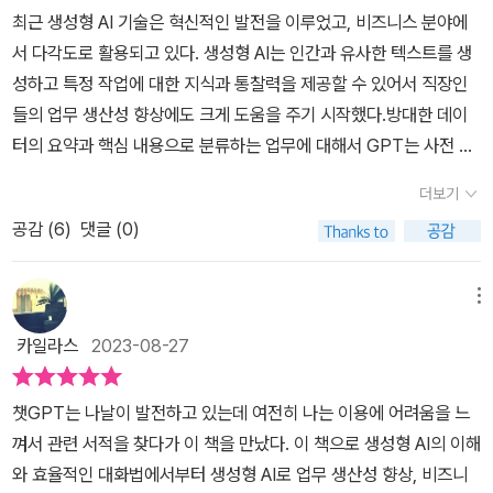
최근 생성형 AI 기술은 혁신적인 발전을 이루었고, 비즈니스 분야에
서 다각도로 활용되고 있다. 생성형 AI는 인간과 유사한 텍스트를 생
성하고 특정 작업에 대한 지식과 통찰력을 제공할 수 있어서 직장인
들의 업무 생산성 향상에도 크게 도움을 주기 시작했다.방대한 데이
터의 요약과 핵심 내용으로 분류하는 업무에 대해서 GPT는 사전 정
보와 배경 혹은 예시를 제공하고 명령하면 더욱 효과적인 결과값을
더보기
얻을 수 있다. 특히 PDF로 작성된 문서를 요약하고 핵심 내용을 정
공감 (
6
)
댓글 (0)
리하기 위해선 사용자가 사전에 크롬 확장 프로그램인 ChatPDF를
설치해야 한다.기업 소개 자료를 요약하고 경영진에게 짧게 보고할
수 있도록 스크립트를 작성할 수도 있다. ChatPDF 창에 URL을 넣
메뉴
고, 이를 먼저 요약해 달라고 하고, 다시 경영진 보고용으로 핵심 내용
카일라스
2023-08-27
을 5줄로 요약해 달라는 아래의 예시를 살펴보라.(사진, 코난테크놀
로지 회사소개서)판매 예측 프롬프트AI 기반의 판매예측은 분석 데이
챗GPT는 나날이 발전하고 있는데 여전히 나는 이용에 어려움을 느
터, 머신러닝, 그리고 AI 기술을 사용하여 잠재 고객을 찾고, 사용자의
껴서 관련 서적을 찾다가 이 책을 만났다. ​​이 책으로 생성형 AI의 이해
행동을 분석하여 미래의 판매를 예측하는 프로세스를 의미한다. 이런
와 효율적인 대화법에서부터 생성형 AI로 업무 생산성 향상, 비즈니
시스템의 주목표는 고객 데이터를 분석해 가장 가능성 있는 고객을