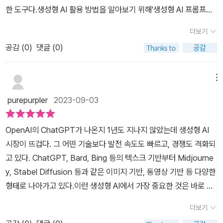
턴스를 생성할 수 있습니다.이러한 모델은 교육데이터에서 학습한 지
는 의미입니다. 하지만 인터넷에 프롬프트 디자인이나 예제가 많긴
한 도구다.생성형 AI 활용 방법을 알아보기 위해'생성형 AI 프롬프트
올지도 모르겠습니다. 어떤 분들은 ppt를 만들어야 할 때 인터넷 등
식을 활용하여 다양하고 새로운 샘플을 생성할 수 있습니다.생성형 A
하지만 흩어져 있고 체계적이지 않습니다. 제대로 이해하기에는 부족
디자인'을 선택한다.'생성형 AI 프롬프트 디자인' 은제1부 생성형 AI의
에서 템플릿을 구하기도 합니다. 그런데 까다로운 상사라면 일
I는 창의성 개념 및 새롭고 가치 있는 것을 생상하는 능력과 밀접관 관
더보기
하지요.이 책, 생성형 AI 프롬프트 디자인은 생성형 AI에 접근하기에
이해와 효율적인 대화법제2부 생성형 AI로 업무 생산성 향상제3부
을 더 성의있게 해 올 것을 요구할 것입니다. ppt를 챗GPT로 새
련이 있습니다. 생성형 AI 모델은 주어진 데이터 세트의 본질을 이해
부족한 점들을 충분히 해소할 수 있는 책이라 판단됩니다.​​​#생성형AI
공감 (
0
)
댓글 (0)
비즈니스 응용의 생산성 향상제4부 생성형 AI 프로그래밍과 윤리적
로 만들 수 있으며 이렇게 하면 확실히 일감이 줄어드는 게 맞습니
하고 포착함으로써 사실적인 이미지 생성, 음악 작곡, 사실적인 인간
프롬프트디자인 #생성형AI연구회 #광문각출판미디어 #책과콩나무​
AI 활용으로 구성되었다.제1부 생성형 AI의 이해와 효율적인 대화법
다. 또 너무나 뻔한 템플릿이 새로워지기도 하고 어디 인터넷에서 주
과 같은 대화 생성, 심지어 새로운 객체 디자인 등 유사한 기능을 가진
※ 출판사로부터 도서를 제공받아 직접 읽고 주관에 따라 서평을 작성
에서는생성형 인공지능은 단순 분류, 예측 작업을 넘어서새롭고 독창
워왔다는 게 티도 안 나고 말입니다. 아마도 직장인들이 당장 큰 도움
메뉴
새로운 콘텐츠를 생성할 수 있습니다.생성형 AI 모델은 기존 사례에
하였습니다.
적인 콘텐츠를 생성할 수 있는 모델이다.생성형 인공지능은 데이터
을 받을 수 있는 건 엑셀과 챗GPT 연동 작업이겠는데 이를 위해서
서 학습하고 해당 지식을 사용하여 독특하고 의미있는 결과를 생성하
purepurpler
2023-09-03
세트의 본질을 이해하고이미지 생성, 음악 작곡, 대화, 객체 디자인 등
는 Open AI 계정을 하나 만들고 API 키를 발급받아야 합니다. AI
는 창의적인 엔진이라고 할 수 있습니다.예술, 엔터테인먼트, 디자인,
새로운 콘텐츠를 생성할 수 있다.챗GPT, 달리, 바드, GAN 등 생성
의 가장 큰 장점은(현재로서는) 단순 반복 작업을 대신해 주고 이
시뮬레이션, 데이터 확대 등 다양한 분야에서 수많은응용 프로그램을
OpenAI의 ChatGPT가 나온지 1년도 지나지 않았는데 생성형 AI
형 인공지능을 소개한다.생성형 인공지능은 검색 패턴의 변화를 가져
미 뻔히 길이 나 있는 프로세스를 자자동해 준다는 것입니다. AI에 대
보유하고 있습니다. 이러한 모델은 지속적으로 진화하고 발전하며새
시장이 뜨겁다. 그 어떤 기술보다 발전 속도도 빠르고, 경쟁도 격화되
오고,산업의 효율성과 부가가치 창출 방식을 변화시키며,융합된 서비
해 지식이 없는 사람은 회사에서 철야할 일이 그만큼 늘어날 수밖
롭고 창의적인 콘텐츠 생성 측면에서 가능한 것의 한계를 뛰어 넘습
고 있다. ChatGPT, Bard, Bing 등의 텍스크 기반부터 Midjourne
스 생태계가 출현된다.프롬프트는 챗GPT에 질문이나 지시하는 문장
에 없다는 뜻도 됩니다. 챗GPT를 써 보고 확실히 놀랄 만한 건 내
니다.생성형 AI의 유형은 여려가지가 있습니다.챗GPT로 오픈 AI에
y, Stabel Diffusion 등과 같은 이미지 기반, 동영상 기반 등 다양한
이나 단어로응답을 생성하기 위한 명령어다.효과적인 프롬프트는 구
용 요약인데, 어떤 긴 문건을 갖다놔도 제법 사람이 한 듯 척척 요약하
서 개발한 대규모 언어 모델 챗봇입니다.방대한 텍스트 및 코드 데이
형태로 나아가고 있다.이런 생성형 AI에서 가장 중요한 것은 바로 프
체적이고 명확한 질문으로원하는 결과물을 구체적으로 요청한다.프
는 걸 보면 로봇 학습이라는 게 정말 어떤 경지에 진입했구나 하는 생
터 세트에 대해 교육을 받았으며 광범위한 프롬프트 및 질문에 대한
롬프트이다. AI가 알아들을 수 있는 프롬프트를 어떻게 작성하느냐에
롬프트 디자인은 프롬프트를 찾는 작업을 말한다.원하는 결과물을 얻
각이 절로 듭니다. 텍스트(위주) 파일뿐 아니라 pdf 포맷에서도 이
더보기
응답으로 인간 수준의 텍스트를 생성 할 수 있습니다.달리(DALL-E)
따라 그 결과물은 엄청난 차이가 난다. 그래서 프롬프트 엔지니어라
기 위해서 프롬프트를 변화시키기,감정이나 어조를 설정하기, 프롬프
게 통하는 걸 보면 놀랍습니다. 보고서 작성을 시켜 보면, 챗GPT