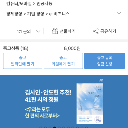
컴퓨터/모바일
>
인공지능
경제경영
>
기업 경영
>
e-비즈니스
선물하기
공유하기
중고상품 (18)
8,000원
중고
중고
중고 등록
알라딘에 팔기
회원에게 팔기
알림 신청