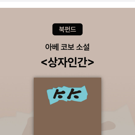
지 그 영향력을 실감할 수 있었다. AI의 진정한 잠재력을 이해하고, 이
인 실무, 영상 제작,경영 통계 및 데이터 분석, 팀 협업과 미팅 지원,마
를 내 업무에 어떻게 활용할 수 있을지에 대한 고민도 함께 할 수 있었
케팅 전략 수립,고객 맞춤형 판매 및 고객 지원 분석,AI 기반 리드 생
다. 🚀 누구에게나 AI는 여전히 낯선 분야일 수 있지만, <생성형 AI
성 및 판매 예측,광고 및 홍보안 제작,인적자원 관리, 운영 및 물류 관
프롬프트 디자인>은 그 문턱을 낮추고, AI와 함께 일하는 미래를 현
리,재무 및 회계 등에서 생성형 AI 활용 방법을 소개한다.경력 사원 추
실로 끌어당기는 데 중요한 역할을 한다. 책에서도 언급했듯이, AI 기
천하기, 배추 가격 예측 프로그래밍 사례를 통해챗GPT를 구체적으
술은 끊임없이 진화하고 있다. 이 책을 통해 진화하는 AI기술을 자신
로 활용하는 방법을 실습해 본다.생성형 AI 관련 주요 이슈 및 챗GP
의 것으로 만들어 새로운 가능성을 여는 기회로 삼길 바란다. 출판사
T 개인정보 침해에 대한국가별 대응 등 윤리 문제에 대해 생각해 본
로부터 도서를 지원받아 작성한 리뷰입니다. #프롬프트디자인 #프
다.생성형 AI는 데이터를 신속 정확하게 활용할 수 있도록 한다.인간
롬프트 #생성형AI #생성형AI연구회 #책리뷰 #북스타그램 #책스타
의 능력을 위협하지만, 능력을 향상시킬 수도 있는 양면성이 있다.칼
그램 #서평
은 대표적 흉기다.위험하지만 매우 유용한 도구다.칼이 위험하다고
쓰지 않을 수는 없다.생성형 AI 는 인간을 해치는데 악용할 수도 있지
만,인간의 능력을 향상시켜, 인간의 행복을 증진시킬 수 있다.'생성형
AI 프롬프트 디자인'은 업무 생산성 향상 및 비즈니스에생성형 AI가
유용하게 활용될 수 있음을 알린다.업무 기획, 비즈니스 환경 분석, 마
케팅 전략 수립,운영 및 물류, 재무 관리 등 기업 경영의 다양한 분야
에서프롬프트 디자인을 통해 생성형 AI를 활용하는 법을 알게 된다.