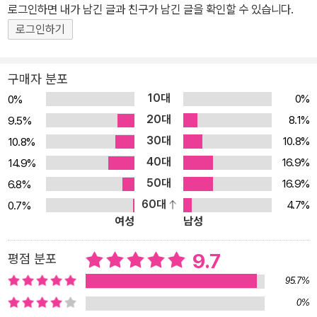
즈니스 아이디어나 제품 개발에 대한 통찰력을 제공하여 창의성과 혁
로그인하면 내가 남긴 글과 친구가 남긴 글을 확인할 수 있습니다.
신에도 큰 도움을 줄 수 있다. 그러나 많은 사람이 생성형 AI의 잠재력
로그인하기
을 충분히 이해하지 못하고 있어 이를 잘 활용하는 사람과 그렇지 못
한 사람과의 생산성 격차는 날로 벌어지고 있다. 이에 한국소프트웨
구매자 분포
어기술인협회와 전자신문은 관련 전문가들과 함께 생성형AI연구회
10대
0%
0%
(이하 ‘연구회’)를 결성하고 그 중요성을 알림과 동시에 이를 쉽고 빠
20대
8.1%
9.5%
르게 학습하도록 하는 교재를 발간하게 되었다. 이 책은 생성형 AI의
30대
10.8%
10.8%
다양한 유형과 사용법을 자세히 설명하고, 효율적인 대화를 위한 프
40대
롬프트 작성 방법을 알려준다. 독자들은 이를 통해 생성형 AI와의 상
16.9%
14.9%
호작용에서 좋은 결과를 얻고 다양한 비즈니스 영역에서 생성형 AI를
50대
16.9%
6.8%
활용하여 업무 생산성을 향상할 방법을 이해하게 된다. 이 책은 프로
60대
4.7%
0.7%
여성
남성
세스 자동화, 창의성과 혁신 강화, 효과적인 데이터 분석, 마케팅 및
영업, 인적자원관리, 운영 및 물류, 재무 및 회계 등에 관한 생성형 AI
9.7
평점 분포
의 활용 사례와 실용적인 프롬프트를 소개한다. 또한 생성형 AI가 생
성하는 프로그래밍에 대한 이해와 실습 자료도 제공한다. 직장인들은
95.7%
여기에서 소개한 프롬프트 디자인을 학습함으로써 생성형 AI를 업무
0%