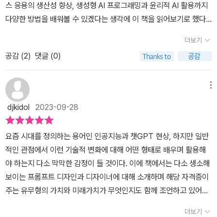
스 응용의 생산성 향상, 생성형 AI 프로그래밍과 윤리적 AI 활용까지
식별하고, 이들의 구매 결정을 이해하며, 그 결과로써 어떤 제품(서비
다양한 방법을 배워볼 수 있겠다는 생각에 이 책을 읽어보기로 했다. ​​
스)가 언제 판매될지를 보다 더 정확하게 예측하는 것이다.(사진, 예
특히 프롬프트 디자이너 자격증 필독서라는 점에서 필요성을 느껴서,
측 재고 관리 시스템 사례)공급망 최적화 및 재고 관리 프롬프트경영
더보기
이 책 《생성형 AI 프롬프트 디자인》을 읽어보게 되었다. ​​이 책은 생성
관리는 기업이 경영 활동을 능률적으로 수행하게 하도록 목적과 정책
공감 (
2
)
댓글 (0)
형AI연구회에서 지었다. ​이 책은 생성형 AI의 다양한 유형과 사용법
을 설정하고, 이를 달성하기 위해 인적·물적·재무적·기술적 요소를 계
을 자세히 설명하고, 효율적인 대화를 위한 프롬프트 작성 방법을 알
획·조직·지휘·조정·통제하는 모든 활동이며 운영관리, 마케팅관리, 인
려준다. 독자들은 이를 통해 생성형 AI와의 상호작용에서 좋은 결과
메뉴
사관리, 재무관리 등으로 나뉜다. AI가 이를 지원하기 위해 어떻게 사
를 얻고 다양한 비즈니스 영역에서 생성형 AI를 활용하여 업무 생산
용되는지 살펴보자.공급망관리는 원자재 및 부품의 공급, 생산활동,
djkidol
2023-09-28
성을 향상할 방법을 이해하게 된다. 이 책은 프로세스 자동화, 창의성
유통 및 소비자에게 제품 또는 서비스를 제공하는 과정을 관리한다.
과 혁신 강화, 효과적인 데이터 분석, 마케팅 및 영업, 인적자원관리,
원자재 구매, 재고 관리, 유통 네트워크 설계 및 최적화 등을 포함한
요즘 시대를 정의하는 용어인 인공지능과 챗GPT 현상, 하지만 일반
운영 및 물류, 재무 및 회계 등에 관한 생성형 AI의 활용 사례와 실용
다. 효율적인 공급망을 구축하여 비용을 절감하고 고객 서비스를 향
적인 관점에서 이런 기술적 변화에 대해 어떤 형태로 배우며 활용해
적인 프롬프트를 소개한다. (4쪽)​​이 책은 총 4부로 구성된다. 1부 '생
상시킨다.자동차 제조 기업이라고 가정하고 공급망 최적화 및 재고
야 하는지 다소 막막한 감정이 들 것이다. 이에 책에서는 다소 생소해
성형 AI의 이해와 효율적인 대화법'에는 1장 '생성형 AI의 사용 및 효
관리에 활용할 수 있는 프롬프트 예시를 챗GPT에게 물어서 아래와
보이는 프롬프트 디자인과 디자이너에 대해 소개하며 해당 자격증이
율적인 대화 방법', 2부 '생성형 AI로 업무 생산성 향상'에는 2장 '반복
같이 정리했다.(사진, 공급망 최적화 및 재고 관리 프롬프트 예시) 위
주는 유무형의 가치와 미래가치가 무엇인지도 함께 조언하고 있어서
작업 및 프로세스 자동화', 3장 '창의성과 혁신 강화', 4장 '효과적인
에서 우리들이 살펴본 바와 같이 생성형 AI가 다양한 업무 분야에서
해당 분야에 대해 관심이 있거나 실무적 상황에서 사용하고자 한다면
데이터 분석과 협업 강화', 3부 '비즈니스 응용의 생산성 향상'에는 5
더보기
지원 도구로 사용됨으로써 보다 더 효율적으로 작업을 수행하고, 의