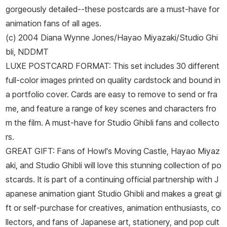
gorgeously detailed--these postcards are a must-have for
animation fans of all ages.
(c) 2004 Diana Wynne Jones/Hayao Miyazaki/Studio Ghi
bli, NDDMT
LUXE POSTCARD FORMAT: This set includes 30 different
full-color images printed on quality cardstock and bound in
a portfolio cover. Cards are easy to remove to send or fra
me, and feature a range of key scenes and characters fro
m the film. A must-have for Studio Ghibli fans and collecto
rs.
GREAT GIFT: Fans of
Howl's Moving Castle
, Hayao Miyaz
aki, and Studio Ghibli will love this stunning collection of po
stcards. It is part of a continuing official partnership with J
apanese animation giant Studio Ghibli and makes a great gi
ft or self-purchase for creatives, animation enthusiasts, co
llectors, and fans of Japanese art, stationery, and pop cult