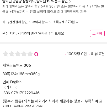
알라딘 만권당 삼성카드, 알라딘 15% 청구 할인
최대 1만원 또는 2만원 할인(전월 30만원 또는 60만원 이용 시) / 카드 발
급월 +1개월까지는 전월 실적이 없어도 최대 1만원 혜택 제공
카드/간편결제 할인
무이자 할부
소득공제 870원
관심 저자, 시리즈의 출간 알림을 받아보세요
신청
0
100자평 0편
리뷰 0편
세일즈포인트
305
30쪽
124*168mm
360g
언어 English
국가 미국
ISBN 9781797229416
(종수가 많은) 외서는 해외거래처에서 제공하는 정보가 부족하여 표
시하지 못하는 경우가 있습니다.