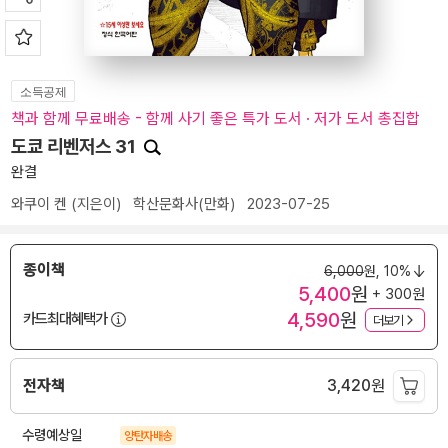
소득공제
책과 함께 무료배송 - 함께 사기 좋은 특가 도서 · 저가 도서 총집합
도쿄 리벤저스 31
완결
와쿠이 켄
(지은이)
학산문화사(만화)
2023-07-25
종이책
6,000
원,
10%
5,400
원
+ 300원
4,590
원
카드최대혜택가
더보기
전자책
3,420
원
수령예상일
양탄자배송