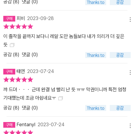
공감 (
8
)
댓글 (0)
피비
2023-09-28
메뉴
이 졸작을 끝까지 보다니 레알 도만 놈들보다 내가 의리가 더 깊은
듯
공감 (
8
)
댓글 (0)
태연
2023-07-24
메뉴
꺄 드뎌・・・ 근데 완결 넘 빨리 난 듯 ㅠㅠ 막권이니까 특전 엄청
기대했는데 조금 아쉽네요ㅜ
공감 (
8
)
댓글 (0)
Fentanyl
2023-07-24
메뉴