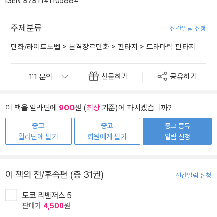
ISBN 9791141105884
주제분류
신간알림 신청
만화/라이트노벨
>
본격장르만화
>
판타지
>
드라마틱 판타지
선물하기
공유하기
이 책을 알라딘에
900
원 (
최상
기준)에 파시겠습니까?
중고
중고
중고 등록
알라딘에 팔기
회원에게 팔기
알림 신청
이 책의 전/후속편 (총 31권)
신간알림 신청
도쿄 리벤저스 5
판매가
4,500
원