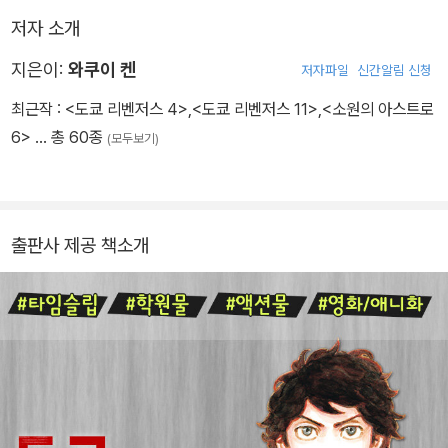
저자 소개
지은이:
와쿠이 켄
저자파일
신간알림 신청
최근작 :
<도쿄 리벤저스 4>
,
<도쿄 리벤저스 11>
,
<소원의 아스트로
6>
… 총 60종
(모두보기)
출판사 제공 책소개