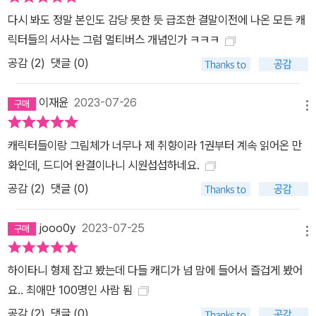
다시 봐도 정말 본인도 감당 못한 듯 급조한 결말이전에 나온 모든 캐
릭터들의 서사는 그럼 멀티버스 개념인가 ㅋㅋㅋ
공감 (
2
)
댓글 (0)
이재윤
2023-07-26
메뉴
캐릭터들이랑 그림체가 너무나 제 취향이라 1권부터 계속 읽어온 만
화인데, 드디어 완결이나니 시원섭섭하네요.
공감 (
2
)
댓글 (0)
jooo0y
2023-07-25
메뉴
하이타니 형제 잡고 봤는데 다들 캐디가 넘 맘에 들어서 즐겁게 봤어
요.. 최애만 100명인 사람 됨
공감 (
2
)
댓글 (0)