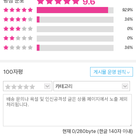
9.6
평점 분포
92.9%
3.6%
0%
0%
3.6%
100자평
게시물 운영 원칙
카테고리
현재
0
/280byte (한글 140자 이내)