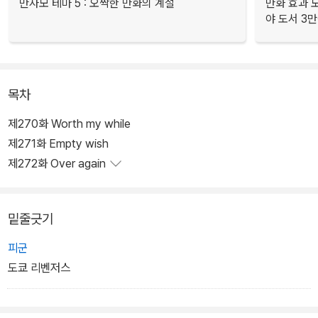
만사모 테마 5 : 오싹한 만화의 계절
만화 효과 모
야 도서 3만
목차
제270화 Worth my while
제271화 Empty wish
제272화 Over again
밑줄긋기
피군
도쿄 리벤저스